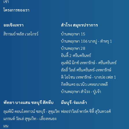
เช่า
โครงการของเรา
ฉะเชิงเทรา
สำโรง สมุทรปราการ
สิรารมย์ พลัส เวลโกรว์
บ้านพฤกษา 15
บ้านพฤกษา 106 บางปู - ตำหรุ 1
บ้านพฤกษา 28
อินดี้ 2 ศรีนครินทร์
ลุมพินี มิกซ์ เทพารักษ์ - ศรีนครินทร์
ลัลลี่ วิลล์ ศรีนครินทร์-เทพารักษ์
ดิ โอโซน เทพารักษ์ - บางบ่อ เฟส 1
กิตตินคร อเวนิว เคหะบางพลี
บ้านพฤกษา สำโรง - ปู่เจ้า
พัทยา บางแสน ชลบุรี สัตหีบ
มีนบุรี-ร่มเกล้า
ลุมพินี คอนโดทาวน์ ชลบุรี - สุขุมวิท
ฟลอร่าวิลล์ พาร์ค ซิตี้ สุวินทวงศ์
แกรนด์ วัลเล่ สุขุมวิท - เลี่ยงหนอง
มน