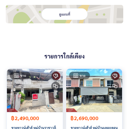
6.โต๊ะกลมพร้อมเก้าอี้ 6 ตัว
7.ตู้วาง TV พร้อมตู้โชว์
8.โซฟาใหญ่
ดูแผนที่
9.ตู้ Built-in
10.ชุดโต๊ะหินอ่อน
ต่อเติม : ต่อเติมครัวหลังบ้าน และหลังคาเต็มพื้นที่
สถานที่ใกล้เคียง
- ตลาดพระราม 5
รายการใกล้เคียง
- เซ็นทรัล เวสต์วิลล์
- เดอะวอล์ค ราชพฤกษ์
- โฮมโปร โฮมเวิร์ค ราชพฤกษ์
- เดอะคริสตัล เอสบี ราชพฤกษ์
ขาย
ขาย
- ตลาดกรุงนนท์
- สถานีรถไฟชุมทางตลิ่งชัน
- โรงเรียนอนุบาลเด่นหล้า พระราม5
- โรงเรียนวรรัตน์ศึกษา นนทบุรี
- โรงพยาบาลศรีพรสวรรค์
ราคา : 6,490,000 บาท
฿2,490,000
฿2,690,000
ราคาเช่า : 35,000 บาท/เดือน
ขายทาวน์เฮ้าส์ หมู่บ้านราชาวดี
ขายทาวน์เฮ้าส์ หมู่บ้านเดอะคอน