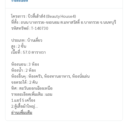
รายละเอียด
โครงการ : บิวตี้เฮ้าส์4 (Beauty House4)
ที่ตั้ง : ถนน บางกรวย-จงถนอม ต.มหาสวัสดิ์ อ.บางกรวย จ.นนทบุรี
รหัสทรัพย์ : T-140730
ประเภท : บ้านเดี่ยว
สูง : 2 ชั้น
เนื้อที่ : 57.0 ตารางวา
ห้องนอน : 3 ห้อง
ห้องน้ำ : 2 ห้อง
ห้องอื่นๆ : ห้องครัว, ห้องทานอาหาร, ห้องนั่งเล่น
จอดรถได้ : 2 คัน
ทิศ : ตะวันออกเฉียงเหนือ
รายละเอียดเพิ่มเติม : แถม
1.แอร์ 5 เครื่อง
2.ตู้เสื้อผ้าใหญ่
3.โซฟาเบด
อ่านเพิ่มเติม
4.ที่นอน 2 หลัง
5.เครื่องทำน้ำอุ่น 1 เครื่อง