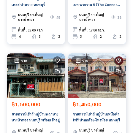
เพลส ท่าทราย นนทบุรี
เนค พระราม 5 (The Connect
ลิงค์แผนที่ :
https://maps.google.com/?q=13.80790600,10
Rama 5) บางไผ่ นนทบุรี
0.42185900
นนทบุรี บางใหญ่
นนทบุรี บางใหญ่
48
38
บางบัวทอง
บางบัวทอง
**เรามีบริการจัดสินเชื่อให้ฟรี พร้อมยินดีให้คำปรึกษา มีให้เลือกทุ
พื้นที่ : 22.00 ตร.ว.
พื้นที่ : 17.80 ตร.ว.
กธนาคาร**
4
3
2
3
2
2
**พร้อมอัตราดอกเบี้ยพิเศษ และ วงเงินสูงสุด 90-100% ของราคา
ประเมิน**
สนใจสอบถามข้อมูลเพิ่มเติม หรือ นัดชมบ้านได้ที่
ขาย
ขาย
Tel :
0958379111
จิ๊ป (รหัสตัวแทน 7600)
Line ID : jeepy
Callcenter :
02-047-4282
สนใจดูทรัพย์อื่นๆ เพิ่มเติม มากกว่า 3,000 รายการ
www.tb.co.th
฿1,500,000
฿1,450,000
The Best Property Agent CO,.LTD. ผู้นำด้านธุรกิจนายหน้า ตัวแ
ขายทาวน์เฮ้าส์ หมู่บ้านพฤกษา3
ขายทาวน์เฮ้าส์ หมู๋บ้านเหนือฟ้า
ทนอสังหาริมทรัพย์ครบวงจร ด้วยความเป็นมืออาชีพ ใช้เทคโนโล
บางบัวทอง นนทบุรี พร้อมเข้าอยู่
โฟร์ บ้านกล้วย-ไทรน้อย นนทบุรี
ยี และ นวัตกรรมที่สร้างสรรค์ เพื่อส่งมอบบริการที่ดีที่สุดเพื่อคุณ ใ
นนทบุรี บางใหญ่
นนทบุรี บางใหญ่
ห้บริการด้าน ซื้อ ขาย เช่า อสังหาริมทรัพย์
49
0