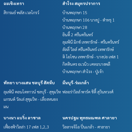
ฉะเชิงเทรา
สำโรง สมุทรปราการ
สิรารมย์ พลัส เวลโกรว์
บ้านพฤกษา 15
บ้านพฤกษา 106 บางปู - ตำหรุ 1
บ้านพฤกษา 28
อินดี้ 2 ศรีนครินทร์
ลุมพินี มิกซ์ เทพารักษ์ - ศรีนครินทร์
ลัลลี่ วิลล์ ศรีนครินทร์-เทพารักษ์
ดิ โอโซน เทพารักษ์ - บางบ่อ เฟส 1
กิตตินคร อเวนิว เคหะบางพลี
บ้านพฤกษา สำโรง - ปู่เจ้า
พัทยา บางแสน ชลบุรี สัตหีบ
มีนบุรี-ร่มเกล้า
ลุมพินี คอนโดทาวน์ ชลบุรี - สุขุมวิท
ฟลอร่าวิลล์ พาร์ค ซิตี้ สุวินทวงศ์
แกรนด์ วัลเล่ สุขุมวิท - เลี่ยงหนอง
มน
บางนา แบริ่ง ลาซาล
นครปฐม พุทธมณฑล ศาลายา
เฟื่องฟ้าวิลล่า 17 เฟส 1,2,3
วิลลาจจิโอ ปิ่นเกล้า - ศาลายา