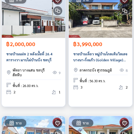
฿2,000,000
฿3,990,000
ขายบ้านแฝด 2 หลังเนื้อที่ 26.4
ขายบ้านเดี่ยว หมู่บ้านโกลเด้นวิลเลจ
ตารางวา มาบไผ่บ้านบึง ชลบุรี
บางนา-กิ่งแก้ว (Golden Village)
สมุทรปราการ
พัทยา บางแสน ชลบุรี
ลาดกระบัง สุวรรณภูมิ
8
9
สัตหีบ
พื้นที่ : 56.30 ตร.ว.
พื้นที่ : 26.00 ตร.ว.
3
2
2
1
ขาย
ขาย