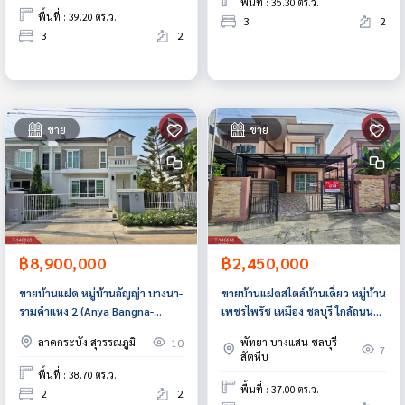
พื้นที่ : 35.30 ตร.ว.
พื้นที่ : 39.20 ตร.ว.
3
2
3
2
ขาย
ขาย
฿8,900,000
฿2,450,000
ขายบ้านแฝด หมู่บ้านอัญญ่า บางนา-
ขายบ้านแฝดสไตล์บ้านเดี่ยว หมู่บ้าน
รามคำแหง 2 (Anya Bangna-
เพชรไพรัช เหมือง ชลบุรี ใกล้ถนน
Ramkhamhaeng 2)
ข้าวหลาม
ลาดกระบัง สุวรรณภูมิ
พัทยา บางแสน ชลบุรี
10
กรุงเทพมหานคร
7
สัตหีบ
พื้นที่ : 38.70 ตร.ว.
พื้นที่ : 37.00 ตร.ว.
2
2