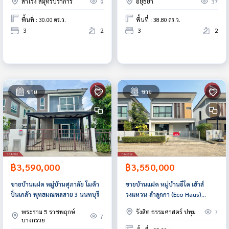
สำโรง สมุทรปราการ
อยุธยา
9
37
พื้นที่ : 30.00 ตร.ว.
พื้นที่ : 38.80 ตร.ว.
3
2
3
2
ขาย
ขาย
฿3,590,000
฿3,550,000
ขายบ้านแฝด หมู่บ้านศุภาลัย โมด้า
ขายบ้านแฝด หมู่บ้านอีโค เฮ้าส์
ปิ่นเกล้า-พุทธมณฑลสาย 3 นนทบุรี
วงแหวน-ลำลูกกา (Eco Haus)
ปทุมธานี
พระราม 5 ราชพฤกษ์
รังสิต ธรรมศาสตร์ ปทุม
7
7
บางกรวย