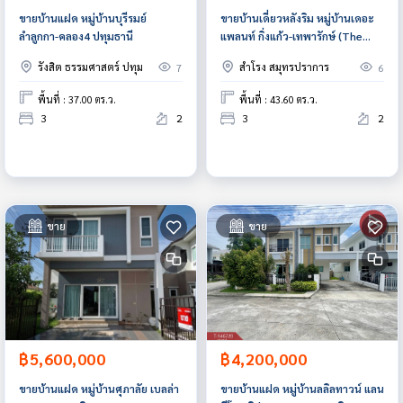
ขายบ้านแฝด หมู่บ้านบุรีรมย์
ขายบ้านเดี่ยวหลังริม หมู่บ้านเดอะ
ลำลูกกา-คลอง4 ปทุมธานี
แพลนท์ กิ่งแก้ว-เทพารักษ์ (The
Plant Kingkaew-Theparak)
รังสิต ธรรมศาสตร์ ปทุม
สำโรง สมุทรปราการ
7
6
สมุทรปราการ
พื้นที่ : 37.00 ตร.ว.
พื้นที่ : 43.60 ตร.ว.
3
2
3
2
ขาย
ขาย
฿5,600,000
฿4,200,000
ขายบ้านแฝด หมู่บ้านศุภาลัย เบลล่า
ขายบ้านแฝด หมู่บ้านลลิลทาวน์ แลน