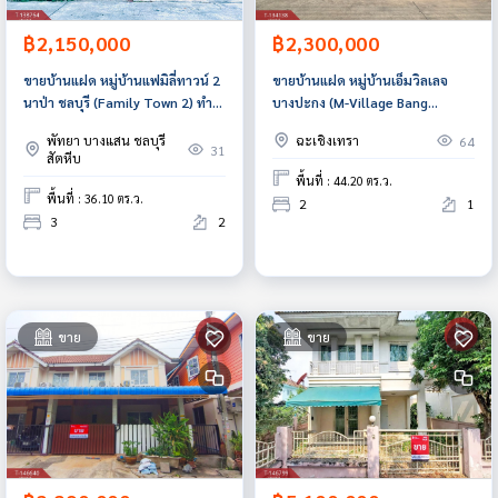
฿2,150,000
฿2,300,000
ขายบ้านแฝด หมู่บ้านแฟมิลี่ทาวน์ 2
ขายบ้านแฝด หมู่บ้านเอ็มวิลเลจ
นาป่า ชลบุรี (Family Town 2) ทำเล
บางปะกง (M-Village Bang
ทอง ใกล้อมตะนคร
Pakong) ฉะเชิงเทรา
พัทยา บางแสน ชลบุรี
ฉะเชิงเทรา
64
31
สัตหีบ
พื้นที่ : 44.20 ตร.ว.
พื้นที่ : 36.10 ตร.ว.
2
1
3
2
ขาย
ขาย