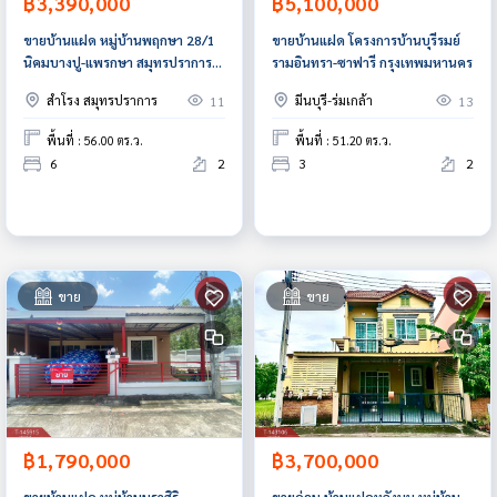
฿3,390,000
฿5,100,000
ขายบ้านแฝด หมู่บ้านพฤกษา 28/1
ขายบ้านแฝด โครงการบ้านบุรีรมย์
นิคมบางปู-แพรกษา สมุทรปราการ
รามอินทรา-ซาฟารี กรุงเทพมหานคร
พร้อม Home Ofice
สำโรง สมุทรปราการ
มีนบุรี-ร่มเกล้า
11
13
พื้นที่ : 56.00 ตร.ว.
พื้นที่ : 51.20 ตร.ว.
6
2
3
2
ขาย
ขาย
฿1,790,000
฿3,700,000
ขายบ้านแฝด หมู่บ้านนราสิริ
ขายด่วน บ้านแฝดหลังมุม หมู่บ้าน