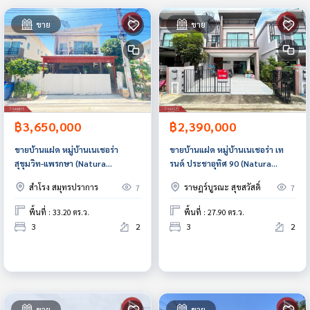
ขาย
ขาย
฿3,650,000
฿2,390,000
ขายบ้านแฝด หมู่บ้านเนเชอร่า
ขายบ้านแฝด หมู่บ้านเนเชอร่า เท
สุขุมวิท-แพรกษา (Natura
รนด์ ประชาอุทิศ 90 (Natura
Sukhumvit-Praksa) สมุทรปราการ
Trend Prachauthit 90)
สำโรง สมุทรปราการ
ราษฎร์บูรณะ สุขสวัสดิ์
7
7
สมุทรปราการ
พื้นที่ : 33.20 ตร.ว.
พื้นที่ : 27.90 ตร.ว.
3
2
3
2
ขาย
ขาย