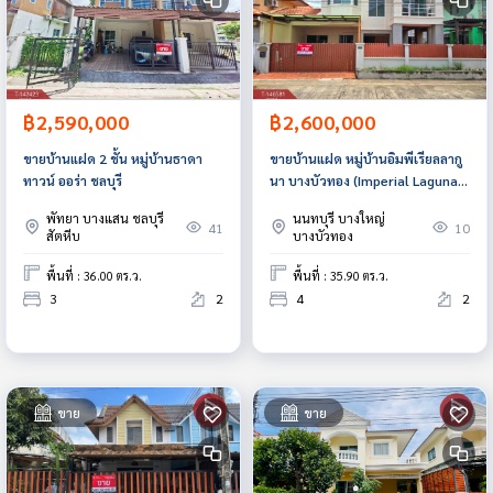
฿2,590,000
฿2,600,000
ขายบ้านแฝด 2 ชั้น หมู่บ้านธาดา
ขายบ้านแฝด หมู่บ้านอิมพีเรียลลากู
ทาวน์ ออร่า ชลบุรี
นา บางบัวทอง (Imperial Laguna)
นนทบุรี
พัทยา บางแสน ชลบุรี
นนทบุรี บางใหญ่
41
10
สัตหีบ
บางบัวทอง
พื้นที่ : 36.00 ตร.ว.
พื้นที่ : 35.90 ตร.ว.
3
2
4
2
ขาย
ขาย