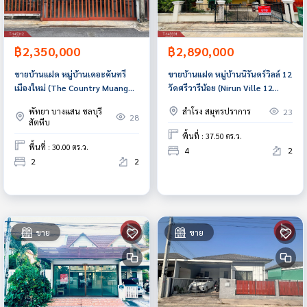
฿2,350,000
฿2,890,000
ขายบ้านแฝด หมู่บ้านเดอะคันทรี
ขายบ้านแฝด หมู่บ้านนิรันดร์วิลล์ 12
เมืองใหม่ (The Country Muang
วัดศรีวารีน้อย (Nirun Ville 12
Mai) ชลบุรี
WadSriWareeNoi) สมุทรปราการ
พัทยา บางแสน ชลบุรี
สำโรง สมุทรปราการ
23
28
สัตหีบ
พื้นที่ : 37.50 ตร.ว.
พื้นที่ : 30.00 ตร.ว.
4
2
2
2
ขาย
ขาย