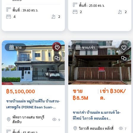
พื้นที่ : 25.00 ตร.ว.
พื้นที่ : 39.60 ตร.ว.
2
2
4
2
ขาย
ขาย/เช่า
ขาย
|
เช่า ฿30K/
฿5,100,000
฿8.5M
ด.
ขายบ้านแฝด หมู่บ้านพีรีน บ้านสวน-
เศรษฐกิจ (PERINE Baan Suan-
ขาย/เช่า บ้านแฝด ม.แกรนด์ ไอ-
Setthakit) ชลบุรี
พัทยา บางแสน ชลบุรี
ดีไซน์ วิภาวดี ดอนเมือง
9
สัตหีบ
กรุงเทพมหานคร
วิภาวดี ดอนเมือง หลักสี่
7
พื้นที่ : 43.40 ตร.ว.