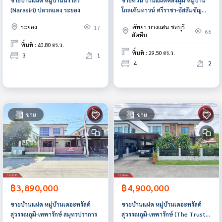
(Narasiri) ปลวกแดง ระยอง
โกลเด้นทาวน์ ศรีราชา-อัสสัมชัญ
ชลบุรี ต่อเติมเต็ม
ระยอง
พัทยา บางแสน ชลบุรี
17
66
สัตหีบ
พื้นที่ : 40.80 ตร.ว.
พื้นที่ : 29.50 ตร.ว.
3
1
4
2
ขาย
ขาย
฿3,890,000
฿4,900,000
ขายบ้านแฝด หมู่บ้านเดอะทรัสต์
ขายบ้านแฝด หมู่บ้านเดอะทรัสต์
สุวรรณภูมิ-เทพารักษ์ สมุทรปราการ
สุวรรณภูมิ-เทพารักษ์ (The Trust