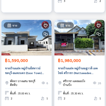
3
2
ขาย
ขาย
฿1,590,000
฿1,980,000
ขายบ้านแฝด หมู่บ้านอีสทาวน์
ขายบ้านแฝด หมู่บ้านณฐาวดี เลค
ชลบุรี-อมตะนคร (Ease Town)
ไซด์ ศรีราชา (Nattawadee
ชลบุรี
Lakeside) ชลบุรี
พัทยา บางแสน ชลบุรี
ศรีราชา แหลมฉบัง
8
28
สัตหีบ
บ้านบึง
พื้นที่ : 35.00 ตร.ว.
พื้นที่ : 35.30 ตร.ว.
2
1
2
1