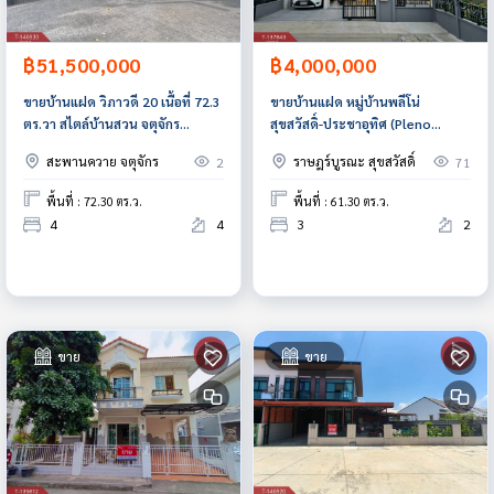
฿51,500,000
฿4,000,000
ขายบ้านแฝด วิภาวดี 20 เนื้อที่ 72.3
ขายบ้านแฝด หมู่บ้านพลีโน่
ตร.วา สไตล์บ้านสวน จตุจักร
สุขสวัสดิ์-ประชาอุทิศ (Pleno
กรุงเทพมหานคร
Suksawat-Prachauthit) พระ
สะพานควาย จตุจักร
ราษฎร์บูรณะ สุขสวัสดิ์
2
71
สมุทรเจดีย์ สมุทรปราการ บ้านสวย
ต่อเติมพร้อมอยู่
พื้นที่ : 72.30 ตร.ว.
พื้นที่ : 61.30 ตร.ว.
4
4
3
2
ขาย
ขาย