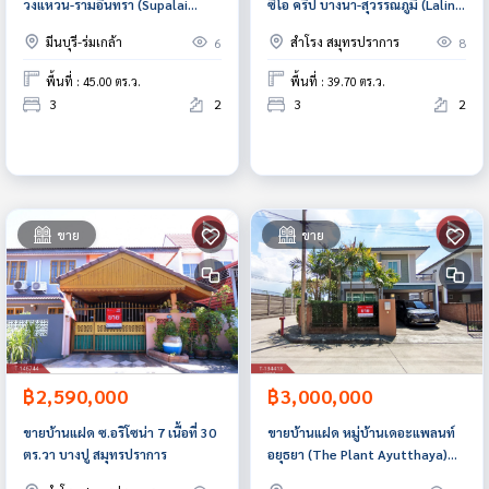
วงแหวน-รามอินทรา (Supalai
ซีโอ คริป บางนา-สุวรรณภูมิ (Lalin
Bella) กรุงเทพมหานคร
Town Lanceo Crib Bangna-
มีนบุรี-ร่มเกล้า
สำโรง สมุทรปราการ
6
8
Suvarnabhumi) สมุทรปราการ
พื้นที่ : 45.00 ตร.ว.
พื้นที่ : 39.70 ตร.ว.
3
2
3
2
ขาย
ขาย
฿2,590,000
฿3,000,000
ขายบ้านแฝด ซ.อริโซน่า 7 เนื้อที่ 30
ขายบ้านแฝด หมู่บ้านเดอะแพลนท์
ตร.วา บางปู สมุทรปราการ
อยุธยา (The Plant Ayutthaya)
ทำเลดีติดถนน