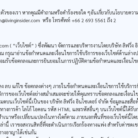
องเรา หากคุณมีคำถามหรือคำร้องขอใด ๆอันเกี่ยวกับนโยบายความเ
livinginsider.com หรือ โทรศัพท์ +66 2 693 5561 ถึง 2
 ( “เว็บไซต์” ) ซึ่งพัฒนา จัดการและบริหารงานโดยบริษัท ลิฟวิ่ง อิน
ุณ กรุณาอ่านข้อกำหนดและเงื่อนไขการใช้บริการของเว็บไซต์ด้านล่า
การยอมรับข้อตกลงและการยินยอมในการปฏิบัติตามข้อกำหนดและเงื่อนไขต
บ แก้ไข ข้อตกลงต่างๆ ภายในข้อกำหนดและเงื่อนไขการใช้บริการนี้
บริการของเว็บไซต์อย่างสม่ำเสมอจะช่วยให้คุณทราบข้อตกลงและเงื่อน
นเว็บไซต์นี้เป็นของ บริษัท ลิฟวิ่ง อินไซเดอร์ จำกัด ข้อมูลและสื่อท
หมายทางการค้า โลโก้ ไอคอน รหัส HTML และรหัสอื่นๆ บนเว็บไซต์นี้ได
ำสำเนาหรือเปลี่ยนแปลงในทางใดก็ตาม ภายนอกพื้นที่ของเว็บไซต์นี้โ
์เหล่านี้ เราขอสงวนสิทธิ์ที่จะดำเนินการเรียกร้องทางแพ่ง สำหรับค่าชด
ดทางอาญาได้เช่นกัน