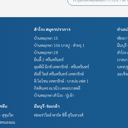
สำโรง สมุทรปราการ
ทำเลน
บ้านพฤกษา 15
พัทยา 
บ้านพฤกษา 106 บางปู - ตำหรุ 1
มีนบุรี
บ้านพฤกษา 28
สำโรง 
อินดี้ 2 ศรีนครินทร์
บางนา 
ลุมพินี มิกซ์ เทพารักษ์ - ศรีนครินทร์
นครปฐ
ลัลลี่ วิลล์ ศรีนครินทร์-เทพารักษ์
ฉะเชิง
ดิ โอโซน เทพารักษ์ - บางบ่อ เฟส 1
กิตตินคร อเวนิว เคหะบางพลี
บ้านพฤกษา สำโรง - ปู่เจ้า
ตหีบ
มีนบุรี-ร่มเกล้า
 สุขุมวิท
ฟลอร่าวิลล์ พาร์ค ซิตี้ สุวินทวงศ์
ี่ยงหนองมน