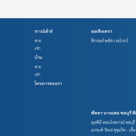
ทาวน์เฮ้าส์
ฉะเชิงเทรา
ขาย
สิรารมย์ พลัส เวลโกรว์
เช่า
บ้าน
ขาย
เช่า
โครงการของเรา
พัทยา บางแสน ชลบุรี สั
ลุมพินี คอนโดทาวน์ ชลบุรี -
แกรนด์ วัลเล่ สุขุมวิท - เล