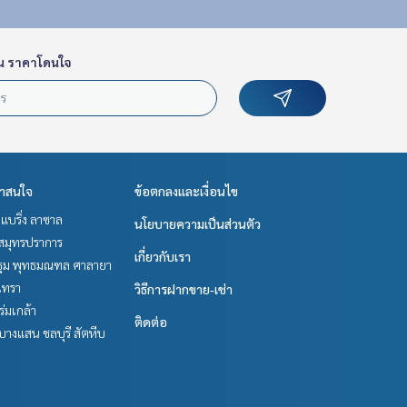
น ราคาโดนใจ
่าสนใจ
ข้อตกลงและเงื่อนไข
แบริ่ง ลาซาล
นโยบายความเป็นส่วนตัว
สมุทรปราการ
เกี่ยวกับเรา
ม พุทธมณฑล ศาลายา
เทรา
วิธีการฝากขาย-เช่า
-ร่มเกล้า
ติดต่อ
บางแสน ชลบุรี สัตหีบ