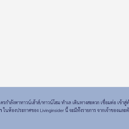
ครกำลังหาทาวน์เฮ้าส์/ทาวน์โฮม ทำเล
เดินทางสะดวก เชื่อมต่อ เข้าสู่
า
ในห้องประกาศของ Livinginsider นี้ จะมีทั้งรายการ จากเจ้าของแล