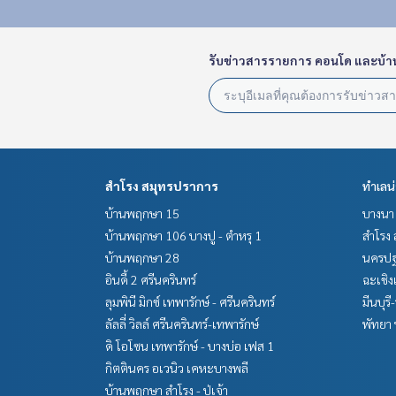
รับข่าวสารรายการ คอนโด และบ้า
สำโรง สมุทรปราการ
ทำเลน
บ้านพฤกษา 15
บางนา 
บ้านพฤกษา 106 บางปู - ตำหรุ 1
สำโรง 
บ้านพฤกษา 28
นครปฐ
อินดี้ 2 ศรีนครินทร์
ฉะเชิง
ลุมพินี มิกซ์ เทพารักษ์ - ศรีนครินทร์
มีนบุรี
ลัลลี่ วิลล์ ศรีนครินทร์-เทพารักษ์
พัทยา 
ดิ โอโซน เทพารักษ์ - บางบ่อ เฟส 1
กิตตินคร อเวนิว เคหะบางพลี
บ้านพฤกษา สำโรง - ปู่เจ้า