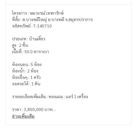
โครงการ : ษมาภรณ์ เทพารักษ์
ที่ตั้ง : ต.บางพลีใหญ่ อ.บางพลี จ.สมุทรปราการ
รหัสทรัพย์ : T-140710
ประเภท : บ้านเดี่ยว
สูง : 2 ชั้น
เนื้อที่ : 50.0 ตารางวา
ห้องนอน : 5 ห้อง
ห้องน้ำ : 2 ห้อง
ห้องอื่นๆ : 1 ครัว
จอดรถได้ : 1 คัน
รายละเอียดเพิ่มเติม : ของแถม : แอร์ 1 เครื่อง
ราคา : 3,850,000 บาท
อ่านเพิ่มเติม
ลิงค์แผนที่ :
https://maps.google.com/?q=13.59135000,10
0.72458300