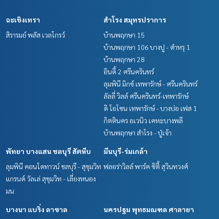
ฉะเชิงเทรา
สำโรง สมุทรปราการ
สิรารมย์ พลัส เวลโกรว์
บ้านพฤกษา 15
บ้านพฤกษา 106 บางปู - ตำหรุ 1
บ้านพฤกษา 28
อินดี้ 2 ศรีนครินทร์
ลุมพินี มิกซ์ เทพารักษ์ - ศรีนครินทร์
ลัลลี่ วิลล์ ศรีนครินทร์-เทพารักษ์
ดิ โอโซน เทพารักษ์ - บางบ่อ เฟส 1
กิตตินคร อเวนิว เคหะบางพลี
บ้านพฤกษา สำโรง - ปู่เจ้า
พัทยา บางแสน ชลบุรี สัตหีบ
มีนบุรี-ร่มเกล้า
ลุมพินี คอนโดทาวน์ ชลบุรี - สุขุมวิท
ฟลอร่าวิลล์ พาร์ค ซิตี้ สุวินทวงศ์
แกรนด์ วัลเล่ สุขุมวิท - เลี่ยงหนอง
มน
บางนา แบริ่ง ลาซาล
นครปฐม พุทธมณฑล ศาลายา