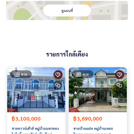
**เรามีบริการจัดสินเชื่อให้ฟรี พร้อมยินดีให้คำปรึกษา มีให้เลือกทุ
กธนาคาร**
ดูแผนที่
**พร้อมอัตราดอกเบี้ยพิเศษ และ วงเงินสูงสุด 90-100% ของราคา
ประเมิน**
สนใจสอบถามข้อมูลเพิ่มเติม หรือ นัดชมบ้านได้ที่
Tel :
0643654496
เบลล์ (รหัสตัวแทน 1034)
Line ID : nun3526
รายการใกล้เคียง
Tel :
0824697491
บอส (รหัสตัวแทน 1034-1)
Line ID : num78959
Callcenter :
02-047-4282
ขาย
ขาย
สนใจดูทรัพย์อื่นๆ เพิ่มเติม มากกว่า 3,000 รายการ
www.tb.co.th
The Best Property Agent CO,.LTD. ผู้นำด้านธุรกิจนายหน้า ตัวแ
ทนอสังหาริมทรัพย์ครบวงจร ด้วยความเป็นมืออาชีพ ใช้เทคโนโล
ยี และ นวัตกรรมที่สร้างสรรค์ เพื่อส่งมอบบริการที่ดีที่สุดเพื่อคุณ ใ
฿3,100,000
฿3,690,000
ห้บริการด้าน ซื้อ ขาย เช่า อสังหาริมทรัพย์
ขายทาวน์เฮ้าส์ หมู่บ้านนครทอง
ขายบ้านแฝด หมู่บ้านเดอะ