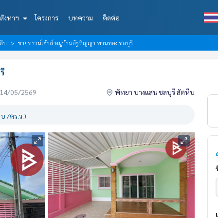
สังหาฯ
โครงการ
บทความ
ติดต่อ
หีบ
ขายทาวน์เฮ้าส์ หมู่บ้านอัฐภิญญา พานทอง ชลบุรี
รี
่อ 14/05/2569
พัทยา บางแสน ชลบุรี สัตหีบ
บ./ตร.ว.)