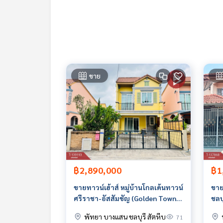
แถม : ถังสำรองน้ำ ปั๊มน้ำ แอร์ 2 เครื่อง
ราคา : 1,599,000 บาท
ลิงค์แผนที่ :
https://maps.google.com/?q=13.46
ขาย
**เรามีบริการจัดสินเชื่อให้ฟรี พร้อมยินดีให้คำปรึกษา
**พร้อมอัตราดอกเบี้ยพิเศษ และ วงเงินสูงสุด 90-10
สนใจสอบถามข้อมูลเพิ่มเติม หรือ นัดชมบ้านได้ที่
Tel :
0983644269
เปียนโน (รหัสตัวแทน 7656)
Line ID : pianno.thebest
Callcenter :
02-047-4282
฿2,890,000
฿1
สนใจดูทรัพย์อื่นๆ เพิ่มเติม มากกว่า 3,000 รายการ
www.tb.co.th
ขายทาวน์เฮ้าส์ หมู่บ้านโกลเด้นทาวน์
ขายท
ศรีราชา-อัสสัมชัญ (Golden Town
ชลบุ
The Best Property Agent CO,.LTD. ผู้นำด้านธุรกิจน
Sriracha-Assumption) ชลบุรี
พัทยา บางแสน ชลบุรี สัตหีบ
71
ทคโนโลยี และ นวัตกรรมที่ส