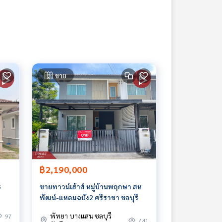
ขาย
฿2,190,000
3
ขายทาวน์เฮ้าส์ หมู่บ้านพฤกษา สห
พัฒน์-แหลมฉบัง2 ศรีราชา ชลบุรี
พัทยา บางแสน ชลบุรี
97
441