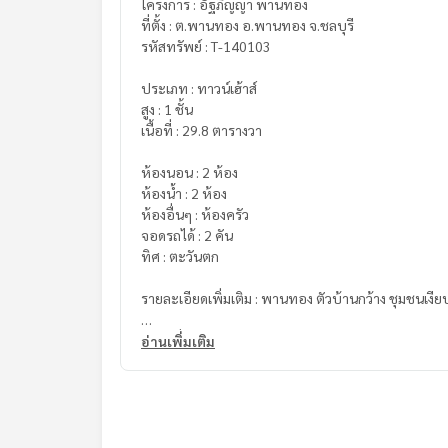
โครงการ : อัฐภิญญา พานทอง
ที่ตั้ง : ต.พานทอง อ.พานทอง จ.ชลบุรี
รหัสทรัพย์ : T-140103
ประเภท : ทาวน์เฮ้าส์
สูง : 1 ชั้น
เนื้อที่ : 29.8 ตารางวา
ห้องนอน : 2 ห้อง
ห้องน้ำ : 2 ห้อง
ห้องอื่นๆ : ห้องครัว
จอดรถได้ : 2 คัน
ทิศ : ตะวันตก
รายละเอียดเพิ่มเติม : พานทอง ตัวบ้านกว้าง ชุมชนเง
สถานที่ใกล้เคียง
อ่านเพิ่มเติม
- ใกล้วัดโคกท่าเจริญ (เข้าซอย 200 ม.)
- ใกล้อมตะนคร เฟส 6-10 , ถ.ตลาดใหม่โรงนา
- พลัสมอลล์ อมตะนคร
- โรงเรียนเพลินจิตวิทยา
- โรงพยาบาลพานทอง