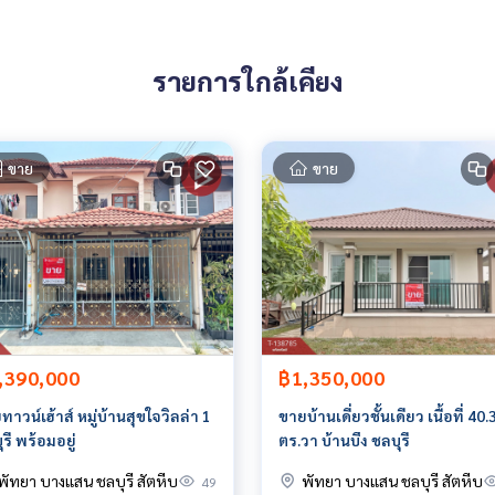
รายการใกล้เคียง
190342,101.10657865
ขาย
ขาย
 มีให้เลือกทุกธนาคาร**
0% ของราคาประเมิน**
,390,000
฿1,350,000
าวน์เฮ้าส์ หมู่บ้านสุขใจวิลล่า 1
ขายบ้านเดี่ยวชั้นเดียว เนื้อที่ 40.
รี พร้อมอยู่
ตร.วา บ้านบึง ชลบุรี
ายหน้า ตัวแทนอสังหาริมทรัพย์ครบวงจร ด้วยความเป็นมืออาชีพ ใช้เ
พัทยา บางแสน ชลบุรี สัตหีบ
พัทยา บางแสน ชลบุรี สัตหีบ
49
ร้างสรรค์ เพื่อส่งมอบบริการที่ดีที่สุดเพื่อคุณ ให้บริการด้าน ซื้อ ขาย เช่า อสังหาริมทรัพย์