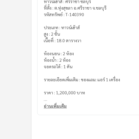
ทาวน์เฮ้าส์ : ศรีราชา ชลบุรี
ที่ตั้ง : ต.ทุ่งสุขลา อ.ศรีราชา จ.ชลบุรี
รหัสทรัพย์ : T-140390
ประเภท : ทาวน์เฮ้าส์
สูง : 2 ชั้น
เนื้อที่ : 18.0 ตารางวา
ห้องนอน : 2 ห้อง
ห้องน้ำ : 2 ห้อง
จอดรถได้ : 1 คัน
รายละเอียดเพิ่มเติม : ของแถม: แอร์ 1 เครื่อง
ราคา : 1,200,000 บาท
ลิงค์แผนที่ :
https://maps.google.com/?q=13.10
อ่านเพิ่มเติม
**เรามีบริการจัดสินเชื่อให้ฟรี พร้อมยินดีให้คำปรึกษา
**พร้อมอัตราดอกเบี้ยพิเศษ และ วงเงินสูงสุด 90-10
สนใจสอบถามข้อมูลเพิ่มเติม หรือ นัดชมบ้านได้ที่