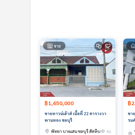
Tel :
0644298959
สุ (รหัสตัวแทน 7138)
Line ID : Supissara2519
Callcenter :
02-047-4282
สนใจดูทรัพย์อื่นๆ เพิ่มเติม มากกว่า 3,000 รายการ
www.tb.co.th
ขาย
The Best Property Agent CO,.LTD. ผู้นำด้านธุรกิจน
ทคโนโลยี และ นวัตกรรมที่ส
฿1,650,000
฿2
ขายทาวน์เฮ้าส์ เนื้อที่ 22 ตารางวา
ขาย
พานทอง ชลบุรี
รนด
Vill
พัทยา บางแสน ชลบุรี สัตหีบ
52