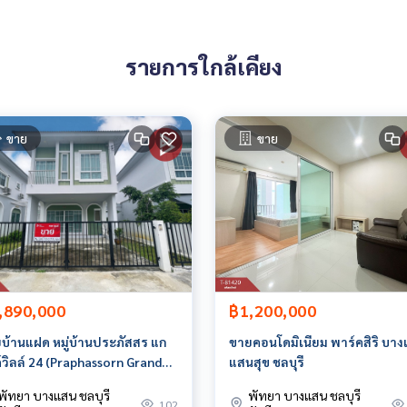
รายการใกล้เคียง
ขาย
ขาย
ายหน้า ตัวแทนอสังหาริมทรัพย์ครบวงจร ด้วยความเป็นมืออาชีพ ใช้เ
ร้างสรรค์ เพื่อส่งมอบบริการที่ดีที่สุดเพื่อคุณ ให้บริการด้าน ซื้อ ขาย เช่า อสังหาริมทรัพย์
,890,000
฿1,200,000
บ้านแฝด หมู่บ้านประภัสสร แก
ขายคอนโดมิเนียม พาร์คสิริ บา
์วิลล์ 24 (Praphassorn Grand
แสนสุข ชลบุรี
e 24) ชลบุรี
พัทยา บางแสน ชลบุรี
พัทยา บางแสน ชลบุรี
102