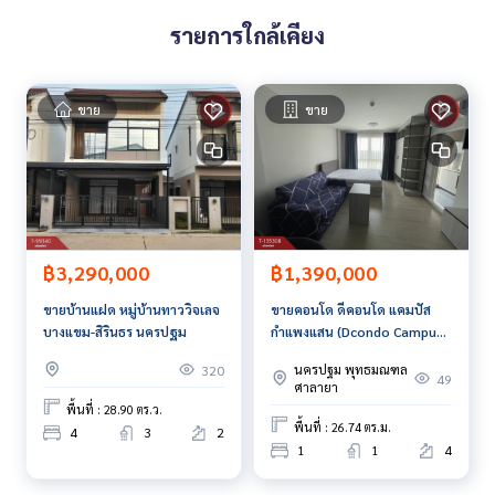
รายละเอียดเพิ่มเติม :
รายการใกล้เคียง
ขายบ้านเดี่ยว มือ1 ทรัพย์สิริวิลเลจ
- หลังที่ 1 เนื้อที่ 50 ตารางวา
ราคาขาย 2,299,990 บาท
ขาย
ขาย
3 ห้องนอน 2 ห้องนอน 2 จอดรถ
- หลังที่ 2 เนื้อที่ 50 ตารางวา
ราคาขาย 2,350,000 บาท
3 ห้องนอน 2 ห้องนอน 2 จอดรถ
บ้านเดี่ยวสไตล์นอร์ดิก มือหนึ่ง
฿1,390,000
฿3,290,000
หน้าบ้านกว้าง 16 เมตร
ลึก 12.5 เมตร ระบบไฟฟ้า 3 เฟส น้ำไม่ท่วม
ขายคอนโด ดีคอนโด แคมปัส
ขายบ้านแฝด หมู่บ้านทาววิจเลจ
กำแพงแสน (Dcondo Campus
บางแขม-สิรินธร นครปฐม
ของแถม
KamphaengSean) นครปฐม
นครปฐม พุทธมณฑล
320
ฟรีค่าใช้จ่ายวันโอนกรรมสิทธิ์
49
ศาลายา
บริการดูแลหลังการขาย 1 ปี
พื้นที่ : 28.90 ตร.ว.
เครื่องปรับอากาศ
พื้นที่ : 26.74 ตร.ม.
4
3
2
ระบบกันปลวก
1
1
4
เคาท์เตอร์ครัว
หญ้าจริง