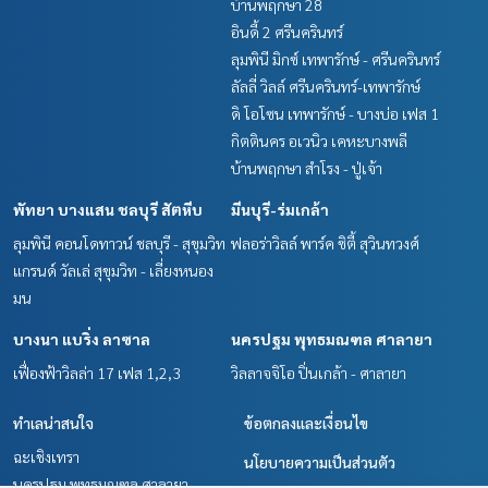
บ้านพฤกษา 28
อินดี้ 2 ศรีนครินทร์
ลุมพินี มิกซ์ เทพารักษ์ - ศรีนครินทร์
ลัลลี่ วิลล์ ศรีนครินทร์-เทพารักษ์
ดิ โอโซน เทพารักษ์ - บางบ่อ เฟส 1
กิตตินคร อเวนิว เคหะบางพลี
บ้านพฤกษา สำโรง - ปู่เจ้า
พัทยา บางแสน ชลบุรี สัตหีบ
มีนบุรี-ร่มเกล้า
ลุมพินี คอนโดทาวน์ ชลบุรี - สุขุมวิท
ฟลอร่าวิลล์ พาร์ค ซิตี้ สุวินทวงศ์
แกรนด์ วัลเล่ สุขุมวิท - เลี่ยงหนอง
มน
บางนา แบริ่ง ลาซาล
นครปฐม พุทธมณฑล ศาลายา
เฟื่องฟ้าวิลล่า 17 เฟส 1,2,3
วิลลาจจิโอ ปิ่นเกล้า - ศาลายา
ทำเลน่าสนใจ
ข้อตกลงและเงื่อนไข
ฉะเชิงเทรา
นโยบายความเป็นส่วนตัว
นครปฐม พุทธมณฑล ศาลายา