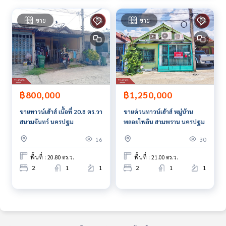
ปั๊มน้ำแรงดันสูง
ถังน้ำ 1,000 ลิตร
ขาย
ขาย
สถานที่ใกล้เคียง
- ปั๊ม PT
- เซเว่น (มีบริการส่งเดลิเวอร์รี่ส่งถึงบ้าน)
- บริษัท ไทยฟูดส์
- วัดบางไผ่นารถ
- ตลาดปลา-กุ้ง บางเลน
฿800,000
฿1,250,000
- ตลาดน้ำทุ่งบัวแดง
ขายทาวน์เฮ้าส์ เนื้อที่ 20.8 ตร.วา
ขายด่วนทาวน์เฮ้าส์ หมู่บ้าน
- วัดบางเลน
สนามจันทร์ นครปฐม
พลอยไพลิน สามพราน นครปฐม
- ตลาดดิโอโซน
- โลตัสบางเลน
16
30
- โรงพยาบาลบางเลน
พื้นที่ : 20.80 ตร.ว.
พื้นที่ : 21.00 ตร.ว.
ราคา : 2,299,990 บาท
2
1
1
2
1
1
ลิงค์แผนที่ :
https://maps.google.com/?q=14.06701055,10
0.18267352