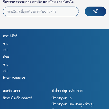
รับข่าวสารรายการ คอนโด และบ้าน ราคาโดนใจ
**เรามีบริการจัดสินเชื่อให้ฟรี พร้อมยินดีให้คำปรึกษา มีให้เลือกทุ
กธนาคาร**
**พร้อมอัตราดอกเบี้ยพิเศษ และ วงเงินสูงสุด 90-100% ของราคา
ประเมิน**
สนใจสอบถามข้อมูลเพิ่มเติม หรือ นัดชมบ้านได้ที่
Tel :
0964142888
ส้ม (รหัสตัวแทน 5567)
ทาวน์เฮ้าส์
Line ID : somsouth16
Tel :
0646144951
อีฟ (รหัสตัวแทน 5567-1)
ขาย
Line ID : ardam
เช่า
บ้าน
Callcenter :
02-047-4282
ขาย
สนใจดูทรัพย์อื่นๆ เพิ่มเติม มากกว่า 3,000 รายการ
เช่า
www.tb.co.th
โครงการของเรา
The Best Property Agent CO,.LTD. ผู้นำด้านธุรกิจนายหน้า ตัวแ
ทนอสังหาริมทรัพย์ครบวงจร ด้วยความเป็นมืออาชีพ ใช้เทคโนโล
ฉะเชิงเทรา
สำโรง สมุทรปราการ
ยี และ นวัตกรรมที่สร้างสรรค์ เพื่อส่งมอบบริการที่ดีที่สุดเพื่อคุณ ใ
สิรารมย์ พลัส เวลโกรว์
บ้านพฤกษา 15
ห้บริการด้าน ซื้อ ขาย เช่า อสังหาริมทรัพย์
บ้านพฤกษา 106 บางปู - ตำหรุ 1