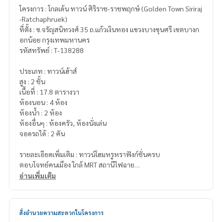
โครงการ : โกลเด้น ทาวน์ ศิริราช-ราชพฤกษ์ (Golden Town Siriraj
-Ratchaphruek)
ที่ตั้ง : ซ.จรัญสนิทวงศ์ 35 ถ.แก้วเงินทอง แขวงบางขุนศรี เขตบางก
อกน้อย กรุงเทพมหานคร
รหัสทรัพย์ : T-138288
ประเภท : ทาวน์เฮ้าส์
สูง : 2 ชั้น
เนื้อที่ : 17.8 ตารางวา
ห้องนอน : 4 ห้อง
ห้องน้ำ : 2 ห้อง
ห้องอื่นๆ : ห้องครัว, ห้องนั่งเล่น
จอดรถได้ : 2 คัน
รายละเอียดเพิ่มเติม : ทาวน์โฮมหรูหราฟังก์ชั่นครบ
ตอบโจทย์คนเมือง ใกล้ MRT สถานีไฟฉาย
อ่านเพิ่มเติม
เข้าออกได้ 4 เส้นทางหลัก
• ถนนราชพฤกษ์
• ถนนจรัญสนิทวงศ์
สิ่งอำนวยความสะดวกในโครงการ
• ถนนบรมราชชนนี