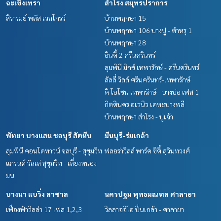
ฉะเชิงเทรา
สำโรง สมุทรปราการ
สิรารมย์ พลัส เวลโกรว์
บ้านพฤกษา 15
บ้านพฤกษา 106 บางปู - ตำหรุ 1
บ้านพฤกษา 28
อินดี้ 2 ศรีนครินทร์
ลุมพินี มิกซ์ เทพารักษ์ - ศรีนครินทร์
ลัลลี่ วิลล์ ศรีนครินทร์-เทพารักษ์
ดิ โอโซน เทพารักษ์ - บางบ่อ เฟส 1
กิตตินคร อเวนิว เคหะบางพลี
บ้านพฤกษา สำโรง - ปู่เจ้า
พัทยา บางแสน ชลบุรี สัตหีบ
มีนบุรี-ร่มเกล้า
ลุมพินี คอนโดทาวน์ ชลบุรี - สุขุมวิท
ฟลอร่าวิลล์ พาร์ค ซิตี้ สุวินทวงศ์
แกรนด์ วัลเล่ สุขุมวิท - เลี่ยงหนอง
มน
บางนา แบริ่ง ลาซาล
นครปฐม พุทธมณฑล ศาลายา
เฟื่องฟ้าวิลล่า 17 เฟส 1,2,3
วิลลาจจิโอ ปิ่นเกล้า - ศาลายา