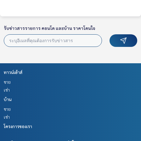
Tel :
0611459592
เกศ (รหัสตัวแทน 6145)
Line ID :
0877120574
Callcenter :
02-047-4282
รับข่าวสารรายการ คอนโด และบ้าน ราคาโดนใจ
สนใจดูทรัพย์อื่นๆ เพิ่มเติม มากกว่า 3,000 รายการ
www.tb.co.th
The Best Property Agent CO,.LTD. ผู้นำด้านธุรกิจนายหน้า ตัวแ
ทนอสังหาริมทรัพย์ครบวงจร ด้วยความเป็นมืออาชีพ ใช้เทคโนโล
ยี และ นวัตกรรมที่สร้างสรรค์ เพื่อส่งมอบบริการที่ดีที่สุดเพื่อคุณ ใ
ทาวน์เฮ้าส์
ห้บริการด้าน ซื้อ ขาย เช่า อสังหาริมทรัพย์
ขาย
เช่า
บ้าน
ขาย
เช่า
โครงการของเรา