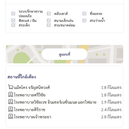
• ถนนพรานนก-พุทธมณฑลสาย 4
ระบบรักษาความ
คลับเฮาส์
ที่จอดรถ
ของแถม
ปลอดภัย
ฟิตเนส / ยิม
สนามเด็กเล่น
สระว่ายน้ำ
• เครื่องปรับอากาศ 1 เครื่อง
สระเด็ก
สวนขนาดย่อม
• แท็งก์น้ำ
• เครื่องปั๊มน้ำ
• เหล็กดัดมุ้งลวด
• ผ้าม่านทั้งหลัง
• เคาน์เตอร์บาร์
ดูแผนที่
ราคา : 4,990,000 บาท
ลิงค์แผนที่ :
https://maps.google.com/?q=13.76221900,10
สถานที่ใกล้เคียง
0.45883900
แม็คโคร จรัญสนิทวงศ์
1.8 กิโลเมตร
**เรามีบริการจัดสินเชื่อให้ฟรี พร้อมยินดีให้คำปรึกษา มีให้เลือกทุ
โรงพยาบาลศรีวิชัย
1.8 กิโลเมตร
กธนาคาร**
โรงพยาบาลวิชัยเวช อินเตอร์เนชั่นแนล แยกไฟฉาย
1.9 กิโลเมตร
**พร้อมอัตราดอกเบี้ยพิเศษ และ วงเงินสูงสุด 90-100% ของราคา
โรงพยาบาลศิริราช
2.4 กิโลเมตร
ประเมิน**
โรงพยาบาลเจ้าพระยา
2.8 กิโลเมตร
สนใจสอบถามข้อมูลเพิ่มเติม หรือ นัดชมบ้านได้ที่