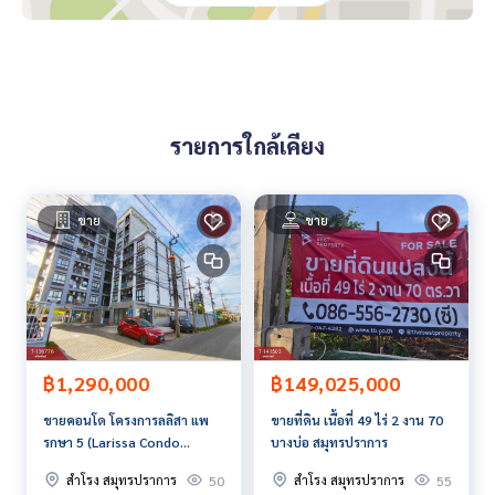
กธนาคาร**
**พร้อมอัตราดอกเบี้ยพิเศษ และ วงเงินสูงสุด 90-100% ของราคา
ประเมิน**
สนใจสอบถามข้อมูลเพิ่มเติม หรือ นัดชมบ้านได้ที่
Tel :
0639518631
นนท์ (รหัสตัวแทน 5852)
รายการใกล้เคียง
Line ID : arnon.somplong
Tel :
0638594246
แนน (รหัสตัวแทน 5852-1)
Line ID :
0638594246
ขาย
ขาย
Callcenter :
02-047-4282
สนใจดูทรัพย์อื่นๆ เพิ่มเติม มากกว่า 3,000 รายการ
www.tb.co.th
The Best Property Agent CO,.LTD. ผู้นำด้านธุรกิจนายหน้า ตัวแ
ทนอสังหาริมทรัพย์ครบวงจร ด้วยความเป็นมืออาชีพ ใช้เทคโนโล
฿1,290,000
฿149,025,000
ยี และ นวัตกรรมที่สร้างสรรค์ เพื่อส่งมอบบริการที่ดีที่สุดเพื่อคุณ ใ
ขายคอนโด โครงการลลิสา แพ
ขายที่ดิน เนื้อที่ 49 ไร่ 2 งาน 70
ห้บริการด้าน ซื้อ ขาย เช่า อสังหาริมทรัพย์
รกษา 5 (Larissa Condo
บางบ่อ สมุทรปราการ
Phraeksa 5) สมุทรปราการ
สำโรง สมุทรปราการ
สำโรง สมุทรปราการ
50
55