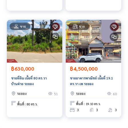
สนใจสอบถามข้อมูลเพิ่มเติม หรือ นัดชมบ้านได้ที่
Tel :
0892443403
กอล์ฟ (รหัสตัวแทน 5262)
Line ID :
0892443403
Tel :
0655406572
แอ๊ด (รหัสตัวแทน 5262-1)
ขาย
ขาย
Line ID :
0655406572
Callcenter :
02-047-4282
สนใจดูทรัพย์อื่นๆ เพิ่มเติม มากกว่า 3,000 รายการ
www.tb.co.th
฿4,500,000
฿630,000
The Best Property Agent CO,.LTD. ผู้นำด้านธุรกิจนายหน้า ตัวแ
ทนอสังหาริมทรัพย์ครบวงจร ด้วยความเป็นมืออาชีพ ใช้เทคโนโล
ขายอาคารพาณิชย์ เนื้อที่ 19.1
ขายที่ดิน เนื้อที่ 80 ตร.วา
ยี และ นวัตกรรมที่สร้างสรรค์ เพื่อส่งมอบบริการที่ดีที่สุดเพื่อคุณ ใ
ตร.วา เพ ระยอง
บ้านค่าย ระยอง
ห้บริการด้าน ซื้อ ขาย เช่า อสังหาริมทรัพย์
ระยอง
ระยอง
60
51
พื้นที่ : 19.10 ตร.ว.
พื้นที่ : 80 ตร.ว.
3
3
3