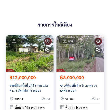
ศักยภาพการลงทุน
ชั้นบนทำห้องเช่า ปล่อยรายเดือน รายได้ต่อเนื่อง
ชั้นล่างปล่อยเช่าทำร้าน / ออฟฟิศ / คาเฟ่ได้
รายการใกล้เคียง
ทำเลท่องเที่ยว คนพลุกพล่าน เหมาะลงทุนระยะยาว
ทำเลใกล้เคียง
ใกล้ ท่าเรือศรีบ้านเพ
ขาย
ขาย
ใกล้ตลาดชุมชนบ้านเพ
ใกล้ร้านค้า ร้านอาหาร นักท่องเที่ยวเยอะ
ราคา : 5,500,000 บาท
ลิงค์แผนที่ :
https://maps.google.com/?q=12.63178757,10
1.43408384
฿12,000,000
฿8,000,000
ขายที่ดิน เนื้อที่ 2 ไร่ 3 งาน 93.5
ขายที่ดิน เนื้อที่ 5 ไร่ 29 ตร.วา
**เรามีบริการจัดสินเชื่อให้ฟรี พร้อมยินดีให้คำปรึกษา มีให้เลือกทุ
ตร.วา นิคมพัฒนา ระยอง
แกลง ระยอง
กธนาคาร**
**พร้อมอัตราดอกเบี้ยพิเศษ และ วงเงินสูงสุด 90-100% ของราคา
ระยอง
ระยอง
84
73
ประเมิน**
พื้นที่ : 2 ไร่ 3 งาน 93 ตร.ว.
พื้นที่ : 5 ไร่ 29 ตร.ว.