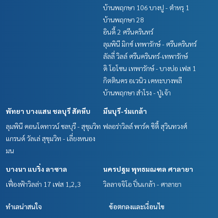
บ้านพฤกษา 106 บางปู - ตำหรุ 1
บ้านพฤกษา 28
อินดี้ 2 ศรีนครินทร์
ลุมพินี มิกซ์ เทพารักษ์ - ศรีนครินทร์
ลัลลี่ วิลล์ ศรีนครินทร์-เทพารักษ์
ดิ โอโซน เทพารักษ์ - บางบ่อ เฟส 1
กิตตินคร อเวนิว เคหะบางพลี
บ้านพฤกษา สำโรง - ปู่เจ้า
พัทยา บางแสน ชลบุรี สัตหีบ
มีนบุรี-ร่มเกล้า
ลุมพินี คอนโดทาวน์ ชลบุรี - สุขุมวิท
ฟลอร่าวิลล์ พาร์ค ซิตี้ สุวินทวงศ์
แกรนด์ วัลเล่ สุขุมวิท - เลี่ยงหนอง
มน
บางนา แบริ่ง ลาซาล
นครปฐม พุทธมณฑล ศาลายา
เฟื่องฟ้าวิลล่า 17 เฟส 1,2,3
วิลลาจจิโอ ปิ่นเกล้า - ศาลายา
ทำเลน่าสนใจ
ข้อตกลงและเงื่อนไข