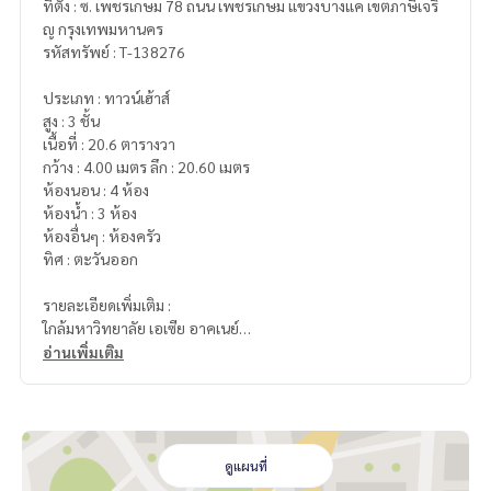
ที่ตั้ง : ซ. เพชรเกษม 78 ถนน เพชรเกษม แขวงบางแค เขตภาษีเจริ
ญ กรุงเทพมหานคร
รหัสทรัพย์ : T-138276
ประเภท : ทาวน์เฮ้าส์
สูง : 3 ชั้น
เนื้อที่ : 20.6 ตารางวา
กว้าง : 4.00 เมตร ลึก : 20.60 เมตร
ห้องนอน : 4 ห้อง
ห้องน้ำ : 3 ห้อง
ห้องอื่นๆ : ห้องครัว
ทิศ : ตะวันออก
รายละเอียดเพิ่มเติม :
ใกล้มหาวิทยาลัย เอเซีย อาคเนย์
โรงเรียน สารสาสน์วิเทศ ธนบุรี, โรงเรียน สารสาสน์ ธนบุรี, โรงเรียน
อ่านเพิ่มเติม
อัสสัมชัญ ธนบุรี
โรงพยาบาล ราชพิพัฒน์, โรงพยาบาล เกษมราษฏร์ บางแค
ห้างสรรพสินค้า เดอะมอลล์ บางแค, ซีคอน บางแค
สถานี รถไฟฟ้า เดอะมอลล์ บางแค
ดูแผนที่
ราคา : 2,890,000 บาท