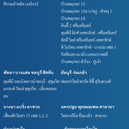
สิรารมย์ พลัส เวลโกรว์
บ้านพฤกษา 15
บ้านพฤกษา 106 บางปู - ตำหรุ 1
บ้านพฤกษา 28
อินดี้ 2 ศรีนครินทร์
ลุมพินี มิกซ์ เทพารักษ์ - ศรีนครินทร์
ลัลลี่ วิลล์ ศรีนครินทร์-เทพารักษ์
ดิ โอโซน เทพารักษ์ - บางบ่อ เฟส 1
กิตตินคร อเวนิว เคหะบางพลี
บ้านพฤกษา สำโรง - ปู่เจ้า
พัทยา บางแสน ชลบุรี สัตหีบ
มีนบุรี-ร่มเกล้า
ลุมพินี คอนโดทาวน์ ชลบุรี - สุขุมวิท
ฟลอร่าวิลล์ พาร์ค ซิตี้ สุวินทวงศ์
แกรนด์ วัลเล่ สุขุมวิท - เลี่ยงหนอง
มน
บางนา แบริ่ง ลาซาล
นครปฐม พุทธมณฑล ศาลายา
เฟื่องฟ้าวิลล่า 17 เฟส 1,2,3
วิลลาจจิโอ ปิ่นเกล้า - ศาลายา
ทำเลน่าสนใจ
ข้อตกลงและเงื่อนไข