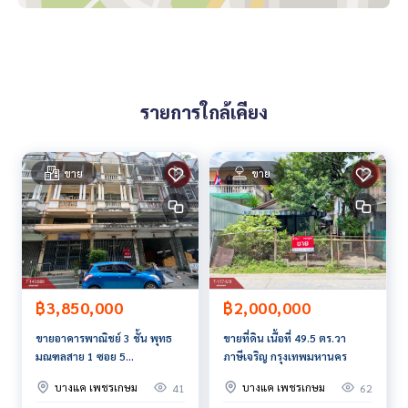
ลิงค์แผนที่ :
https://maps.google.com/?q=13.71213600,10
0.41112200
**เรามีบริการจัดสินเชื่อให้ฟรี พร้อมยินดีให้คำปรึกษา มีให้เลือกทุ
รายการใกล้เคียง
กธนาคาร**
**พร้อมอัตราดอกเบี้ยพิเศษ และ วงเงินสูงสุด 90-100% ของราคา
ประเมิน**
ขาย
ขาย
สนใจสอบถามข้อมูลเพิ่มเติม หรือ นัดชมบ้านได้ที่
Tel :
0819263938
ณัฐ (รหัสตัวแทน 5180)
Line ID :
0958584569
Tel :
0896787830
เรียม (รหัสตัวแทน 5180-1)
Line ID : Pranayas
Callcenter :
02-047-4282
฿3,850,000
฿2,000,000
ขายอาคารพาณิชย์ 3 ชั้น พุทธ
ขายที่ดิน เนื้อที่ 49.5 ตร.วา
สนใจดูทรัพย์อื่นๆ เพิ่มเติม มากกว่า 3,000 รายการ
มณฑลสาย 1 ซอย 5
ภาษีเจริญ กรุงเทพมหานคร
www.tb.co.th
กรุงเทพมหานคร
บางแค เพชรเกษม
บางแค เพชรเกษม
41
62
The Best Property Agent CO,.LTD. ผู้นำด้านธุรกิจนายหน้า ตัวแ