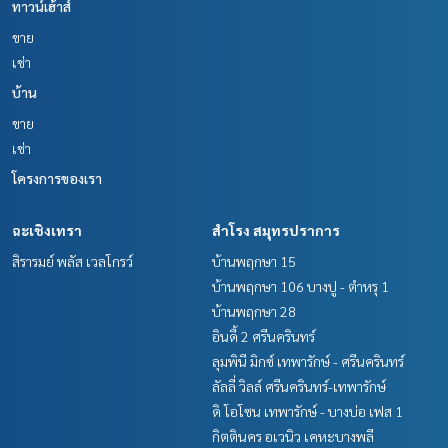
ห้บริการด้าน ซื้อ ขาย เช่า อสังหาริมทรัพย์
ทาวน์เฮ้าส์
ขาย
เช่า
บ้าน
ขาย
เช่า
โครงการของเรา
ฉะเชิงเทรา
สำโรง สมุทรปราการ
สิรารมย์ พลัส เวลโกรว์
บ้านพฤกษา 15
บ้านพฤกษา 106 บางปู - ตำหรุ 1
บ้านพฤกษา 28
อินดี้ 2 ศรีนครินทร์
ลุมพินี มิกซ์ เทพารักษ์ - ศรีนครินทร์
ลัลลี่ วิลล์ ศรีนครินทร์-เทพารักษ์
ดิ โอโซน เทพารักษ์ - บางบ่อ เฟส 1
กิตตินคร อเวนิว เคหะบางพลี