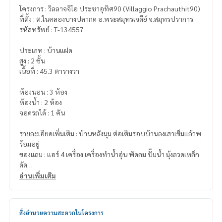
โครงการ : วิลลาจจิโอ ประชาอุทิศ90 (Villaggio Prachauthit90)
ที่ตั้ง : ต.ในคลองบางปลากด อ.พระสมุทรเจดีย์ จ.สมุทรปราการ
รหัสทรัพย์ : T-134557
ประเภท : บ้านแฝด
สูง : 2 ชั้น
เนื้อที่ : 45.3 ตารางวา
ห้องนอน : 3 ห้อง
ห้องน้ำ : 2 ห้อง
จอดรถได้ : 1 คัน
รายละเอียดเพิ่มเติม : บ้านหลังมุม ต่อเติมรอบบ้านลงเสาเข็มแล้วพ
ร้อมอยู่
ของแถม : แอร์ 4 เครื่อง เครื่องทำน้ำอุ่น พัดลม ปั๊มน้ำ มุ้งลวดเหล็ก
ดัด
หน้าบ้านไม่ชนใคร ซอยต้นโครงการ
อ่านเพิ่มเติม
ราคา : 3,550,000 บาท
สิ่งอำนวยความสะดวกในโครงการ
ลิงค์แผนที่ :
https://maps.google.com/?q=13.59295300,10