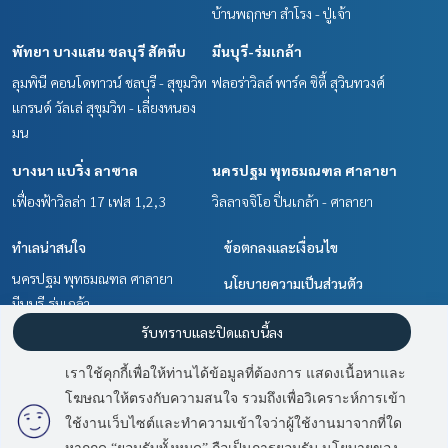
บ้านพฤกษา สำโรง - ปู่เจ้า
พัทยา บางแสน ชลบุรี สัตหีบ
มีนบุรี-ร่มเกล้า
ลุมพินี คอนโดทาวน์ ชลบุรี - สุขุมวิท
ฟลอร่าวิลล์ พาร์ค ซิตี้ สุวินทวงศ์
แกรนด์ วัลเล่ สุขุมวิท - เลี่ยงหนอง
มน
บางนา แบริ่ง ลาซาล
นครปฐม พุทธมณฑล ศาลายา
เฟื่องฟ้าวิลล่า 17 เฟส 1,2,3
วิลลาจจิโอ ปิ่นเกล้า - ศาลายา
ทำเลน่าสนใจ
ข้อตกลงและเงื่อนไข
นครปฐม พุทธมณฑล ศาลายา
นโยบายความเป็นส่วนตัว
มีนบุรี-ร่มเกล้า
เกี่ยวกับเรา
ฉะเชิงเทรา
รับทราบและปิดแถบนี้ลง
บางนา แบริ่ง ลาซาล
วิธีการฝากขาย-เช่า
เราใช้คุกกี้เพื่อให้ท่านได้ข้อมูลที่ต้องการ แสดงเนื้อหาและ
สำโรง สมุทรปราการ
ติดต่อ
โฆษณาให้ตรงกับความสนใจ รวมถึงเพื่อวิเคราะห์การเข้า
มี
2
คนกำลังดูประกาศนี้
พัทยา บางแสน ชลบุรี สัตหีบ
ใช้งานเว็บไซต์และทำความเข้าใจว่าผู้ใช้งานมาจากที่ใด