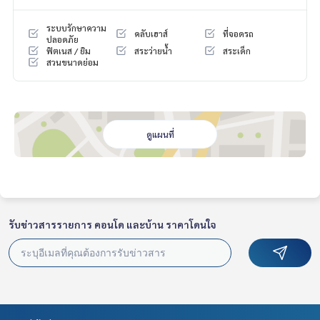
0.51305521
ระบบรักษาความ
คลับเฮาส์
ที่จอดรถ
**เรามีบริการจัดสินเชื่อให้ฟรี พร้อมยินดีให้คำปรึกษา มีให้เลือกทุ
ปลอดภัย
ฟิตเนส / ยิม
สระว่ายน้ำ
สระเด็ก
กธนาคาร**
สวนขนาดย่อม
**พร้อมอัตราดอกเบี้ยพิเศษ และ วงเงินสูงสุด 90-100% ของราคา
ประเมิน**
สนใจสอบถามข้อมูลเพิ่มเติม หรือ นัดชมบ้านได้ที่
Tel :
0830386244
แอน (รหัสตัวแทน 2890)
ดูแผนที่
Line ID : ann0830386244
Tel :
0836085580
เบิร์ด (รหัสตัวแทน 2890-1)
Line ID :
0836085580
Callcenter :
02-047-4282
รับข่าวสารรายการ คอนโด และบ้าน ราคาโดนใจ
สนใจดูทรัพย์อื่นๆ เพิ่มเติม มากกว่า 3,000 รายการ
www.tb.co.th
The Best Property Agent CO,.LTD. ผู้นำด้านธุรกิจนายหน้า ตัวแ
ทนอสังหาริมทรัพย์ครบวงจร ด้วยความเป็นมืออาชีพ ใช้เทคโนโล
ยี และ นวัตกรรมที่สร้างสรรค์ เพื่อส่งมอบบริการที่ดีที่สุดเพื่อคุณ ใ