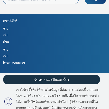
ทาวน์เฮ้าส์
ขาย
เช่า
บ้าน
ขาย
เช่า
โครงการของเรา
ฉะเชิงเทรา
สำโรง สมุทรปราการ
รับทราบและปิดแถบนี้ลง
สิรารมย์ พลัส เวลโกรว์
บ้านพฤกษา 15
บ้านพฤกษา 106 บางปู - ตำหรุ 1
เราใช้คุกกี้เพื่อให้ท่านได้ข้อมูลที่ต้องการ แสดงเนื้อหาและ
บ้านพฤกษา 28
โฆษณาให้ตรงกับความสนใจ รวมถึงเพื่อวิเคราะห์การเข้า
อินดี้ 2 ศรีนครินทร์
ใช้งานเว็บไซต์และทำความเข้าใจว่าผู้ใช้งานมาจากที่ใด
ลุมพินี มิกซ์ เทพารักษ์ - ศรีนครินทร์
หากกด “ยอมรับทั้งหมด” ถือเป็นการยอมรับ นโยบายของ