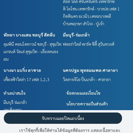
ลัลลี่ วิลล์ ศรีนครินทร์-เทพารักษ์
ดิ โอโซน เทพารักษ์ - บางบ่อ เฟส 1
กิตตินคร อเวนิว เคหะบางพลี
บ้านพฤกษา สำโรง - ปู่เจ้า
พัทยา บางแสน ชลบุรี สัตหีบ
มีนบุรี-ร่มเกล้า
ลุมพินี คอนโดทาวน์ ชลบุรี - สุขุมวิท
ฟลอร่าวิลล์ พาร์ค ซิตี้ สุวินทวงศ์
แกรนด์ วัลเล่ สุขุมวิท - เลี่ยงหนอง
มน
บางนา แบริ่ง ลาซาล
นครปฐม พุทธมณฑล ศาลายา
เฟื่องฟ้าวิลล่า 17 เฟส 1,2,3
วิลลาจจิโอ ปิ่นเกล้า - ศาลายา
ทำเลน่าสนใจ
ข้อตกลงและเงื่อนไข
มีนบุรี-ร่มเกล้า
นโยบายความเป็นส่วนตัว
ฉะเชิงเทรา
เกี่ยวกับเรา
สำโรง สมุทรปราการ
รับทราบและปิดแถบนี้ลง
บางนา แบริ่ง ลาซาล
วิธีการฝากขาย-เช่า
เราใช้คุกกี้เพื่อให้ท่านได้ข้อมูลที่ต้องการ แสดงเนื้อหาและ
นครปฐม พุทธมณฑล ศาลายา