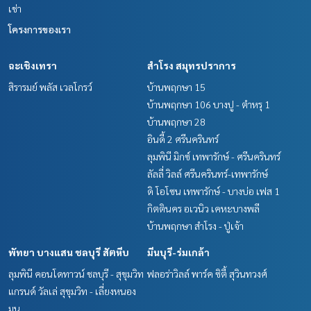
เช่า
โครงการของเรา
ฉะเชิงเทรา
สำโรง สมุทรปราการ
สิรารมย์ พลัส เวลโกรว์
บ้านพฤกษา 15
บ้านพฤกษา 106 บางปู - ตำหรุ 1
บ้านพฤกษา 28
อินดี้ 2 ศรีนครินทร์
ลุมพินี มิกซ์ เทพารักษ์ - ศรีนครินทร์
ลัลลี่ วิลล์ ศรีนครินทร์-เทพารักษ์
ดิ โอโซน เทพารักษ์ - บางบ่อ เฟส 1
กิตตินคร อเวนิว เคหะบางพลี
บ้านพฤกษา สำโรง - ปู่เจ้า
พัทยา บางแสน ชลบุรี สัตหีบ
มีนบุรี-ร่มเกล้า
ลุมพินี คอนโดทาวน์ ชลบุรี - สุขุมวิท
ฟลอร่าวิลล์ พาร์ค ซิตี้ สุวินทวงศ์
แกรนด์ วัลเล่ สุขุมวิท - เลี่ยงหนอง
มน