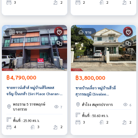
3
2
2
2
1
ขาย
ขาย
฿4,790,000
฿3,800,000
ขายทาวน์เฮ้าส์ หมู่บ้านสิริเพลส
ขายบ้านเดี่ยว หมู่บ้านสีวลี
จรัญ-ปิ่นเกล้า (Siri Place Charan-
สุวรรณภูมิ (Sivalee
Pinklao) นนทบุรี
Suvarnaphumi) สมุทรปราการ
พระราม 5 ราชพฤกษ์
สำโรง สมุทรปราการ
6
7
บางกรวย
พื้นที่ : 50.60 ตร.ว.
พื้นที่ : 25.90 ตร.ว.
3
2
2
4
3
2