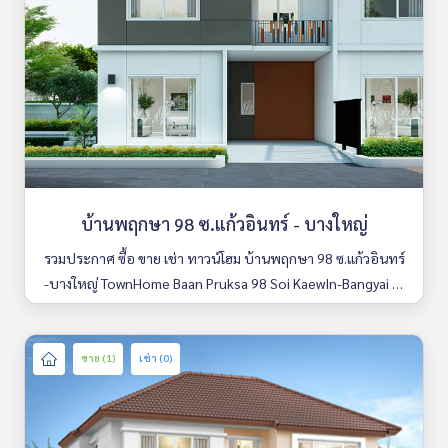
บ้านพฤกษา 98 ซ.แก้วอินทร์ - บางใหญ่
รวมประกาศ ซื้อ ขาย เช่า ทาวน์โฮม บ้านพฤกษา 98 ซ.แก้วอินทร์
-บางใหญ่ TownHome Baan Pruksa 98 Soi KaewIn-Bangyai มีใ
ห้เลือกหลายห้อง รายละเอียดครบ ค้นหาง่าย อัพเดททุกวัน
ขาย (1)
เช่า (0)