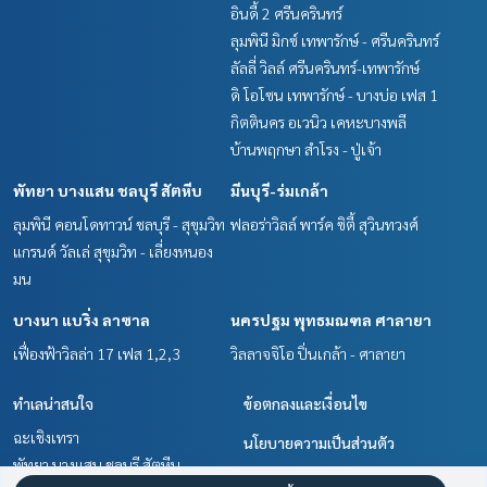
อินดี้ 2 ศรีนครินทร์
ลุมพินี มิกซ์ เทพารักษ์ - ศรีนครินทร์
ลัลลี่ วิลล์ ศรีนครินทร์-เทพารักษ์
ดิ โอโซน เทพารักษ์ - บางบ่อ เฟส 1
กิตตินคร อเวนิว เคหะบางพลี
บ้านพฤกษา สำโรง - ปู่เจ้า
พัทยา บางแสน ชลบุรี สัตหีบ
มีนบุรี-ร่มเกล้า
ลุมพินี คอนโดทาวน์ ชลบุรี - สุขุมวิท
ฟลอร่าวิลล์ พาร์ค ซิตี้ สุวินทวงศ์
แกรนด์ วัลเล่ สุขุมวิท - เลี่ยงหนอง
มน
บางนา แบริ่ง ลาซาล
นครปฐม พุทธมณฑล ศาลายา
เฟื่องฟ้าวิลล่า 17 เฟส 1,2,3
วิลลาจจิโอ ปิ่นเกล้า - ศาลายา
ทำเลน่าสนใจ
ข้อตกลงและเงื่อนไข
ฉะเชิงเทรา
นโยบายความเป็นส่วนตัว
พัทยา บางแสน ชลบุรี สัตหีบ
เกี่ยวกับเรา