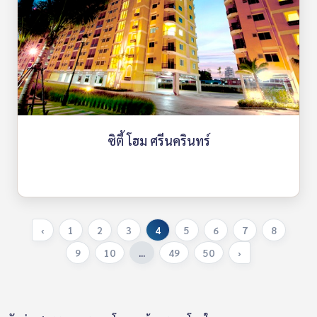
ซิตี้ โฮม ศรีนครินทร์
‹
1
2
3
4
5
6
7
8
9
10
...
49
50
›