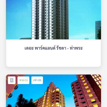
เดอะ พาร์คแลนด์ รัชดา - ท่าพระ
ขาย (1)
เช่า (0)