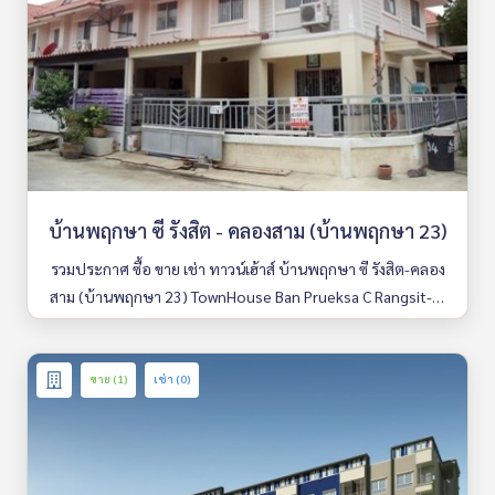
บ้านพฤกษา ซี รังสิต - คลองสาม (บ้านพฤกษา 23)
รวมประกาศ ซื้อ ขาย เช่า ทาวน์เฮ้าส์ บ้านพฤกษา ซี รังสิต-คลอง
สาม (บ้านพฤกษา 23) TownHouse Ban Prueksa C Rangsit-Kl
ong 3 (Banprueksa 23) มีให้เลือกหลายห้อง รายละเอียดครบ ค้
นหาง่าย อัพเดททุกวัน
ขาย (1)
เช่า (0)