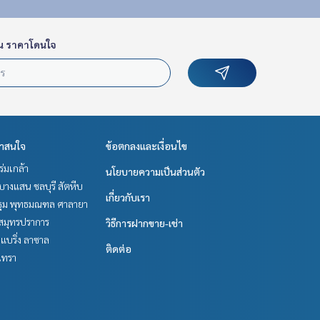
น ราคาโดนใจ
่าสนใจ
ข้อตกลงและเงื่อนไข
-ร่มเกล้า
นโยบายความเป็นส่วนตัว
บางแสน ชลบุรี สัตหีบ
เกี่ยวกับเรา
ม พุทธมณฑล ศาลายา
สมุทรปราการ
วิธีการฝากขาย-เช่า
แบริ่ง ลาซาล
ติดต่อ
เทรา