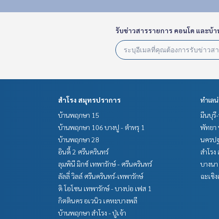
รับข่าวสารรายการ คอนโด และบ้า
สำโรง สมุทรปราการ
ทำเลน
บ้านพฤกษา 15
มีนบุรี
บ้านพฤกษา 106 บางปู - ตำหรุ 1
พัทยา 
บ้านพฤกษา 28
นครปฐ
อินดี้ 2 ศรีนครินทร์
สำโรง 
ลุมพินี มิกซ์ เทพารักษ์ - ศรีนครินทร์
บางนา 
ลัลลี่ วิลล์ ศรีนครินทร์-เทพารักษ์
ฉะเชิง
ดิ โอโซน เทพารักษ์ - บางบ่อ เฟส 1
กิตตินคร อเวนิว เคหะบางพลี
บ้านพฤกษา สำโรง - ปู่เจ้า