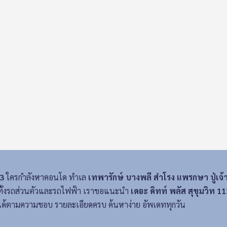
13
ใครกำลังหาคอนโด ทำเล
เทพารักษ์ บางพลี สำโรง แพรกษา ปู่เจ้
ะดวกทั้งรถส่วนตัวและรถไฟฟ้า เราขอแนะนำ
เดอะ คิทท์ พลัส สุขุมวิท 11
ได้ตามความชอบ รายละเอียดครบ ค้นหาง่าย อัพเดททุกวัน