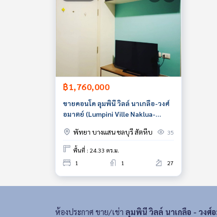
฿1,760,000
ขายคอนโด ลุมพินี วิลล์ นาเกลือ-วงศ์
อมาตย์ (Lumpini Ville Naklua-
Wongamat)
พัทยา บางแสน ชลบุรี สัตหีบ
35
พื้นที่ : 24.33 ตร.ม.
1
1
27
ห้องประกาศ ขาย/เช่า
ลุมพินี วิลล์ นาเกลือ - วงศ์