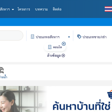
สังหาฯ
โครงการ
บทความ
ติดต่อ
ประเภท
อสังหาฯ
ประเภท
ขาย/เช่า
คอนโด
ล้างข้อมูล
่ายน้ำ