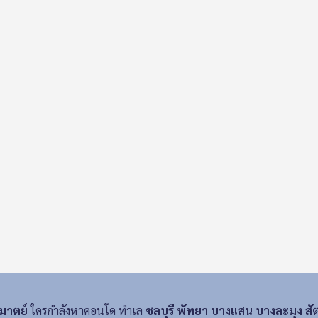
อมาตย์
ใครกำลังหาคอนโด ทำเล
ชลบุรี พัทยา บางแสน บางละมุง สั