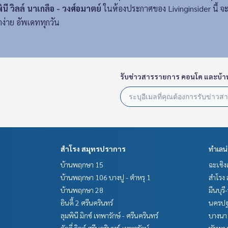
ินี วิลล์ นาเกลือ - วงศ์อมาตย์
ในห้องประกาศของ Livinginsider นี้ จ
ง่าย อัพเดททุกวัน
รับข่าวสารรายการ คอนโด และบ้า
สำโรง สมุทรปราการ
ทำเลน
บ้านพฤกษา 15
ฉะเชิง
บ้านพฤกษา 106 บางปู - ตำหรุ 1
สำโรง 
บ้านพฤกษา 28
มีนบุรี
อินดี้ 2 ศรีนครินทร์
นครปฐ
ลุมพินี มิกซ์ เทพารักษ์ - ศรีนครินทร์
บางนา 