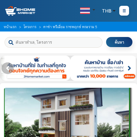
THB
หน้าแรก
โครงการ
คาซ่า พรีเมี่ยม ราชพฤกษ์ พระราม 5
ค้นหา