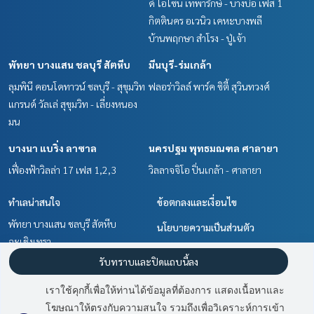
ดิ โอโซน เทพารักษ์ - บางบ่อ เฟส 1
กิตตินคร อเวนิว เคหะบางพลี
บ้านพฤกษา สำโรง - ปู่เจ้า
พัทยา บางแสน ชลบุรี สัตหีบ
มีนบุรี-ร่มเกล้า
ลุมพินี คอนโดทาวน์ ชลบุรี - สุขุมวิท
ฟลอร่าวิลล์ พาร์ค ซิตี้ สุวินทวงศ์
แกรนด์ วัลเล่ สุขุมวิท - เลี่ยงหนอง
มน
บางนา แบริ่ง ลาซาล
นครปฐม พุทธมณฑล ศาลายา
เฟื่องฟ้าวิลล่า 17 เฟส 1,2,3
วิลลาจจิโอ ปิ่นเกล้า - ศาลายา
ทำเลน่าสนใจ
ข้อตกลงและเงื่อนไข
พัทยา บางแสน ชลบุรี สัตหีบ
นโยบายความเป็นส่วนตัว
ฉะเชิงเทรา
เกี่ยวกับเรา
สำโรง สมุทรปราการ
รับทราบและปิดแถบนี้ลง
บางนา แบริ่ง ลาซาล
วิธีการฝากขาย-เช่า
เราใช้คุกกี้เพื่อให้ท่านได้ข้อมูลที่ต้องการ แสดงเนื้อหาและ
นครปฐม พุทธมณฑล ศาลายา
ติดต่อ
โฆษณาให้ตรงกับความสนใจ รวมถึงเพื่อวิเคราะห์การเข้า
มีนบุรี-ร่มเกล้า