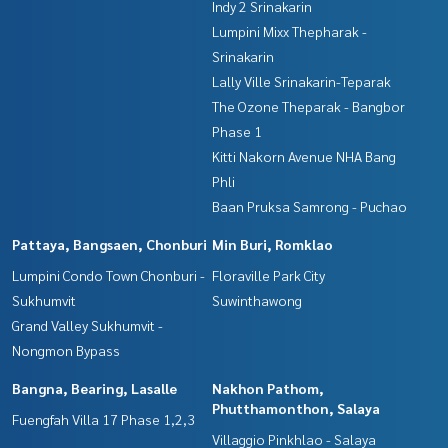
Indy 2 Srinakarin
Lumpini Mixx Thepharak -
Srinakarin
Lally Ville Srinakarin-Teparak
The Ozone Theparak - Bangbor
Phase 1
Kitti Nakorn Avenue NHA Bang
Phli
Baan Pruksa Samrong - Puchao
Pattaya, Bangsaen, Chonburi
Min Buri, Romklao
Lumpini Condo Town Chonburi -
Floraville Park City
Sukhumvit
Suwinthawong
Grand Valley Sukhumvit -
Nongmon Bypass
Bangna, Bearing, Lasalle
Nakhon Pathom,
Phutthamonthon, Salaya
Fuengfah Villa 17 Phase 1,2,3
Villaggio Pinkhlao - Salaya