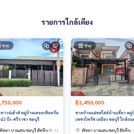
รายการใกล้เคียง
773870,101.00415940
ขาย
ขาย
 มีให้เลือกทุกธนาคาร**
0% ของราคาประเมิน**
,750,000
฿2,450,000
ทาวน์เฮ้าส์ หมู่บ้านเดอะเซ็นทรัล
ขายบ้านแฝดสไตล์บ้านเดี่ยว หมู่
น์2 บึง-ศรีราชา ชลบุรี
เพชรไพรัช เหมือง ชลบุรี ใกล้ถน
ข้าวหลาม
พัทยา บางแสน ชลบุรี สัตหีบ
พัทยา บางแสน ชลบุรี สัตหีบ
51
ายหน้า ตัวแทนอสังหาริมทรัพย์ครบวงจร ด้วยความเป็นมืออาชีพ ใช้เ