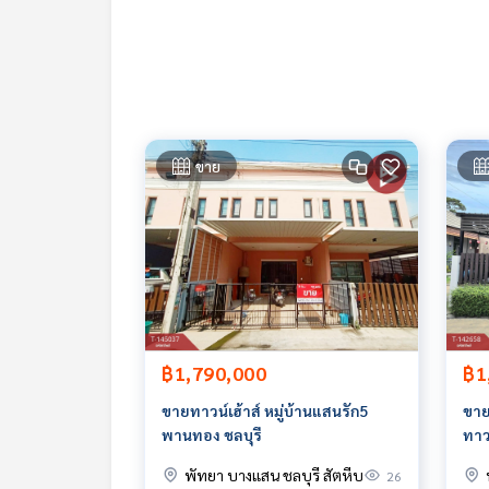
- ตลาดวรกิจ
- สวนอุตสาหกรรม เครือสหพัฒน์
- ถนนมอเตอร์เวย์
ราคา : 2,059,000 บาท
ลิงค์แผนที่ :
https://maps.google.com/?q=13.08
ขาย
**เรามีบริการจัดสินเชื่อให้ฟรี พร้อมยินดีให้คำปรึกษา
**พร้อมอัตราดอกเบี้ยพิเศษ และ วงเงินสูงสุด 90-10
สนใจสอบถามข้อมูลเพิ่มเติม หรือ นัดชมบ้านได้ที่
Tel :
0857417495
แอร์ (รหัสตัวแทน 5291)
Line ID : airport11
Callcenter :
02-047-4282
฿1,790,000
฿1
สนใจดูทรัพย์อื่นๆ เพิ่มเติม มากกว่า 3,000 รายการ
ขายทาวน์เฮ้าส์ หมู่บ้านแสนรัก5
ขาย
www.tb.co.th
พานทอง ชลบุรี
ทาว
พัทยา บางแสน ชลบุรี สัตหีบ
26
The Best Property Agent CO,.LTD. ผู้นำด้านธุรกิจน