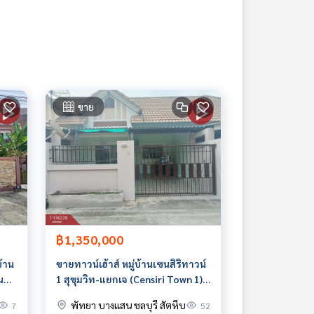
ขาย
฿1,350,000
บ้าน
ขายทาวน์เฮ้าส์ หมู่บ้านเซนสิริทาวน์
น
1 สุขุมวิท-แยกเจ (Censiri Town 1)
ชลบุรี
พัทยา บางแสน ชลบุรี สัตหีบ
7
52