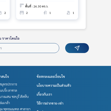
พื้นที่ : 26.30 ตร.ว.
2
2
1
1
น ราคาโดนใจ
่าสนใจ
ข้อตกลงและเงื่อนไข
สมุทรปราการ
นโยบายความเป็นส่วนตัว
แบริ่ง ลาซาล
เกี่ยวกับเรา
บางแสน ชลบุรี สัตหีบ
-ร่มเกล้า
วิธีการฝากขาย-เช่า
ม พุทธมณฑล ศาลายา