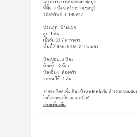
โครงการ : บ้านบึงวิลเลจ ชลบุรี
ที่ตั้ง : ต.บึง อ.ศรีราชา จ.ชลบุรี
รหัสทรัพย์ : T-140942
ประเภท : บ้านแฝด
สูง : 1 ชั้น
เนื้อที่ : 33.7 ตารางวา
พื้นที่ใช้สอย : 58.50 ตารางเมตร
ห้องนอน : 2 ห้อง
ห้องน้ำ : 2 ห้อง
ห้องอื่นๆ : ห้องครัว
จอดรถได้ : 1 คัน
รายละเอียดเพิ่มเติม : บ้านแฝดหลังริม ห่างจากถนนช
ใกล้ตลาดวรกิจ มอเตอร์เวย์
อ่านเพิ่มเติม
ของแถม
- เครื่องปรับอากาศ 1​ เครื่อง
- ปั๊มน้ำ, ถังสำรองน้ำ
สถานที่ใกล้เคียง