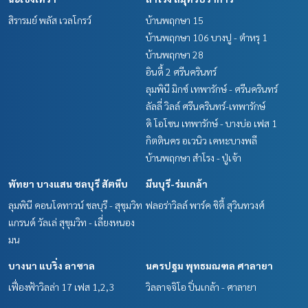
สิรารมย์ พลัส เวลโกรว์
บ้านพฤกษา 15
บ้านพฤกษา 106 บางปู - ตำหรุ 1
บ้านพฤกษา 28
อินดี้ 2 ศรีนครินทร์
ลุมพินี มิกซ์ เทพารักษ์ - ศรีนครินทร์
ลัลลี่ วิลล์ ศรีนครินทร์-เทพารักษ์
ดิ โอโซน เทพารักษ์ - บางบ่อ เฟส 1
กิตตินคร อเวนิว เคหะบางพลี
บ้านพฤกษา สำโรง - ปู่เจ้า
พัทยา บางแสน ชลบุรี สัตหีบ
มีนบุรี-ร่มเกล้า
ลุมพินี คอนโดทาวน์ ชลบุรี - สุขุมวิท
ฟลอร่าวิลล์ พาร์ค ซิตี้ สุวินทวงศ์
แกรนด์ วัลเล่ สุขุมวิท - เลี่ยงหนอง
มน
บางนา แบริ่ง ลาซาล
นครปฐม พุทธมณฑล ศาลายา
เฟื่องฟ้าวิลล่า 17 เฟส 1,2,3
วิลลาจจิโอ ปิ่นเกล้า - ศาลายา