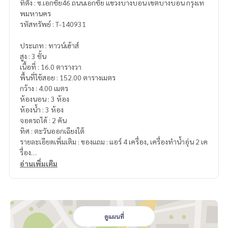
ที่ตั้ง : ซ.เอกชัย46 ถนนเอกชัย แขวงบางบอน เขตบางบอน กรุงเท
พมหานคร
รหัสทรัพย์ : T-140931
ประเภท : ทาวน์เฮ้าส์
สูง : 3 ชั้น
เนื้อที่ : 16.0 ตารางวา
พื้นที่ใช้สอย : 152.00 ตารางเมตร
กว้าง : 4.00 เมตร
ห้องนอน : 3 ห้อง
ห้องน้ำ : 3 ห้อง
จอดรถได้ : 2 คัน
ทิศ : ตะวันออกเฉียงใต้
รายละเอียดเพิ่มเติม : ของแถม : แอร์ 4 เครื่อง, เครื่องทำน้ำอุ่น 2 เค
รื่อง
อ่านเพิ่มเติม
ราคา : 3,190,000 บาท
ลิงค์แผนที่ :
https://maps.google.com/?q=13.68615531,10
0.43832635
ดูแผนที่
**เรามีบริการจัดสินเชื่อให้ฟรี พร้อมยินดีให้คำปรึกษา มีให้เลือกทุ