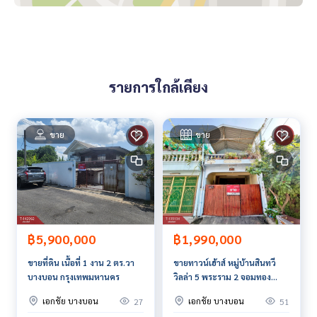
กธนาคาร**
**พร้อมอัตราดอกเบี้ยพิเศษ และ วงเงินสูงสุด 90-100% ของราคา
ประเมิน**
สนใจสอบถามข้อมูลเพิ่มเติม หรือ นัดชมบ้านได้ที่
รายการใกล้เคียง
Tel :
0824244629
มนต์ (รหัสตัวแทน 7574)
Line ID :
0639467878
Callcenter :
02-047-4282
ขาย
ขาย
สนใจดูทรัพย์อื่นๆ เพิ่มเติม มากกว่า 3,000 รายการ
www.tb.co.th
The Best Property Agent CO,.LTD. ผู้นำด้านธุรกิจนายหน้า ตัวแ
ทนอสังหาริมทรัพย์ครบวงจร ด้วยความเป็นมืออาชีพ ใช้เทคโนโล
ยี และ นวัตกรรมที่สร้างสรรค์ เพื่อส่งมอบบริการที่ดีที่สุดเพื่อคุณ ใ
฿5,900,000
฿1,990,000
ห้บริการด้าน ซื้อ ขาย เช่า อสังหาริมทรัพย์
ขายที่ดิน เนื้อที่ 1 งาน 2 ตร.วา
ขายทาวน์เฮ้าส์ หมู่บ้านสินทวี
บางบอน กรุงเทพมหานคร
วิลล่า 5 พระราม 2 จอมทอง
กรุงเทพมหานคร
เอกชัย บางบอน
เอกชัย บางบอน
27
51