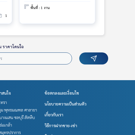
พื้นที่ : 1 งาน
1
น ราคาโดนใจ
่าสนใจ
ข้อตกลงและเงื่อนไข
เทรา
นโยบายความเป็นส่วนตัว
ม พุทธมณฑล ศาลายา
เกี่ยวกับเรา
บางแสน ชลบุรี สัตหีบ
-ร่มเกล้า
วิธีการฝากขาย-เช่า
สมุทรปราการ