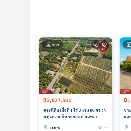
สนใจสอบถามข้อมูลเพิ่มเติม หรือ นัดชมบ้านได้ที่
Tel :
0985949879
มิ้น (รหัสตัวแทน 7476)
Line ID : mintra3597
Callcenter :
02-047-4282
สนใจดูทรัพย์อื่นๆ เพิ่มเติม มากกว่า 3,000 รายการ
ขาย
www.tb.co.th
The Best Property Agent CO,.LTD. ผู้นำด้านธุรกิจน
ทคโนโลยี และ นวัตกรรมที่สร้างสรรค์ เพื่อส่งมอบบริการที
฿2,827,500
฿1
ขายที่ดิน เนื้อที่ 1 ไร่ 3 งาน 80 ตร.วา
ขาย
ต.ทุ่งควายกิน ระยอง ทำเลทอง
และ
ระยอง
56