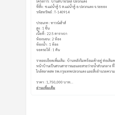
โครงการ : บ้านสบายวิลล์ ปลวกแดง
ที่ตั้ง : ซ.แม่น้ำคู้ 5 ต.แม่น้ำคู้ อ.ปลวกแดง จ.ระยอง
รหัสทรัพย์ : T-140914
ประเภท : ทาวน์เฮ้าส์
สูง : 1 ชั้น
เนื้อที่ : 22.5 ตารางวา
ห้องนอน : 2 ห้อง
ห้องน้ำ : 1 ห้อง
จอดรถได้ : 1 คัน
รายละเอียดเพิ่มเติม : บ้านหลังริมพร้อมเข้าอยู่ ต่อเติม
หน้าบ้านเป็นสวนสาธารณะและสระว่ายน้ำส่วนกลาง ที่
ใกล้ตลาดสด รพ.กรุงเทพปลวกแดง และสิ่งอำนวยควา
ราคา : 1,750,000 บาท
อ่านเพิ่มเติม
ลิงค์แผนที่ :
https://maps.google.com/?q=12.93
**เรามีบริการจัดสินเชื่อให้ฟรี พร้อมยินดีให้คำปรึกษา
**พร้อมอัตราดอกเบี้ยพิเศษ และ วงเงินสูงสุด 90-10