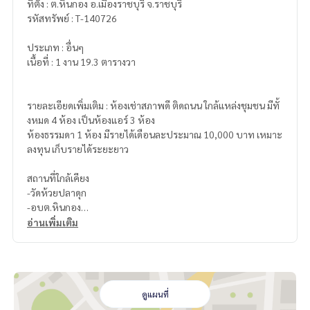
ที่ตั้ง : ต.หินกอง อ.เมืองราชบุรี จ.ราชบุรี
รหัสทรัพย์ : T-140726
ประเภท : อื่นๆ
เนื้อที่ : 1 งาน 19.3 ตารางวา
รายละเอียดเพิ่มเติม : ห้องเช่าสภาพดี ติดถนน ใกล้แหล่งชุมชน มีทั้
งหมด 4 ห้อง เป็นห้องแอร์ 3 ห้อง
ห้องธรรมดา 1 ห้อง มีรายได้เดือนละประมาณ 10,000 บาท เหมาะ
ลงทุน เก็บรายได้ระยะยาว
สถานที่ใกล้เคียง
-วัดห้วยปลาดุก
-อบต.หินกอง
-โรงเรียนวัดห้วยปลาดุก
อ่านเพิ่มเติม
ราคา : 1,750,000 บาท
ลิงค์แผนที่ :
https://maps.google.com/?q=13.54535628,99.
73129353
ดูแผนที่