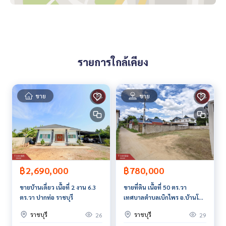
**เรามีบริการจัดสินเชื่อให้ฟรี พร้อมยินดีให้คำปรึกษา มีให้เลือกทุ
กธนาคาร**
**พร้อมอัตราดอกเบี้ยพิเศษ และ วงเงินสูงสุด 90-100% ของราคา
ประเมิน**
รายการใกล้เคียง
สนใจสอบถามข้อมูลเพิ่มเติม หรือ นัดชมบ้านได้ที่
Tel :
0861669611
อิ๋ว (รหัสตัวแทน 2726)
Line ID : nisa3108
Tel :
0911206024
บอย (รหัสตัวแทน 2726-1)
ขาย
ขาย
Line ID :
0911206024
Callcenter :
02-047-4282
สนใจดูทรัพย์อื่นๆ เพิ่มเติม มากกว่า 3,000 รายการ
www.tb.co.th
฿2,690,000
฿780,000
The Best Property Agent CO,.LTD. ผู้นำด้านธุรกิจนายหน้า ตัวแ
ขายบ้านเดี่ยว เนื้อที่ 2 งาน 6.3
ขายที่ดิน เนื้อที่ 50 ตร.วา
ทนอสังหาริมทรัพย์ครบวงจร ด้วยความเป็นมืออาชีพ ใช้เทคโนโล
ตร.วา ปากท่อ ราชบุรี
เทศบาลตำบลเบิกไพร อ.บ้านโป่ง
ยี และ นวัตกรรมที่สร้างสรรค์ เพื่อส่งมอบบริการที่ดีที่สุดเพื่อคุณ ใ
จ.ราชบุรี
ห้บริการด้าน ซื้อ ขาย เช่า อสังหาริมทรัพย์
ราชบุรี
ราชบุรี
26
29