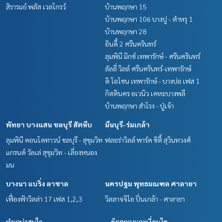
สิรารมย์ พลัส เวลโกรว์
บ้านพฤกษา 15
บ้านพฤกษา 106 บางปู - ตำหรุ 1
บ้านพฤกษา 28
อินดี้ 2 ศรีนครินทร์
ลุมพินี มิกซ์ เทพารักษ์ - ศรีนครินทร์
ลัลลี่ วิลล์ ศรีนครินทร์-เทพารักษ์
ดิ โอโซน เทพารักษ์ - บางบ่อ เฟส 1
กิตตินคร อเวนิว เคหะบางพลี
บ้านพฤกษา สำโรง - ปู่เจ้า
พัทยา บางแสน ชลบุรี สัตหีบ
มีนบุรี-ร่มเกล้า
ลุมพินี คอนโดทาวน์ ชลบุรี - สุขุมวิท
ฟลอร่าวิลล์ พาร์ค ซิตี้ สุวินทวงศ์
แกรนด์ วัลเล่ สุขุมวิท - เลี่ยงหนอง
มน
บางนา แบริ่ง ลาซาล
นครปฐม พุทธมณฑล ศาลายา
เฟื่องฟ้าวิลล่า 17 เฟส 1,2,3
วิลลาจจิโอ ปิ่นเกล้า - ศาลายา
ทำเลน่าสนใจ
ข้อตกลงและเงื่อนไข