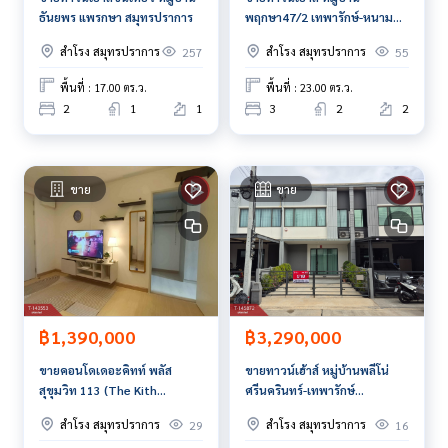
ธันยพร แพรกษา สมุทรปราการ
พฤกษา47/2 เทพารักษ์-หนาม
สนใจสอบถามข้อมูลเพิ่มเติม หรือ นัดชมบ้านได้ที่
แดง สมุทรปราการ
Tel :
0895089339
แก้ว (รหัสตัวแทน 7392)
สำโรง สมุทรปราการ
สำโรง สมุทรปราการ
257
55
Line ID : proniran
Tel :
0817735239
ปอย (รหัสตัวแทน 7392-1)
พื้นที่ : 17.00 ตร.ว.
พื้นที่ : 23.00 ตร.ว.
Line ID : poyja14
2
1
1
3
2
2
Callcenter :
02-047-4282
ขาย
ขาย
สนใจดูทรัพย์อื่นๆ เพิ่มเติม มากกว่า 3,000 รายการ
www.tb.co.th
The Best Property Agent CO,.LTD. ผู้นำด้านธุรกิจนายหน้า ตัวแ
ทนอสังหาริมทรัพย์ครบวงจร ด้วยความเป็นมืออาชีพ ใช้เทคโนโล
ยี และ นวัตกรรมที่สร้างสรรค์ เพื่อส่งมอบบริการที่ดีที่สุดเพื่อคุณ ใ
ห้บริการด้าน ซื้อ ขาย เช่า อสังหาริมทรัพย์
฿1,390,000
฿3,290,000
ขายคอนโดเดอะคิทท์ พลัส
ขายทาวน์เฮ้าส์ หมู่บ้านพลีโน่
สุขุมวิท 113 (The Kith
ศรีนครินทร์-เทพารักษ์
Sukhumvit113) ห้องสวย พร้อม
สมุทรปราการ
สำโรง สมุทรปราการ
สำโรง สมุทรปราการ
29
16
อยู่