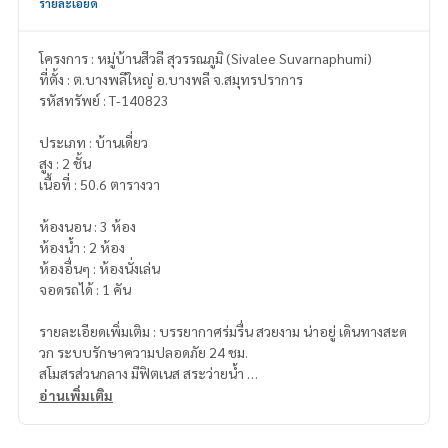
รายละเอียด
โครงการ : หมู่บ้านสีวลี สุวรรณภูมิ (Sivalee Suvarnaphumi)
ที่ตั้ง : ต.บางพลีใหญ่ อ.บางพลี จ.สมุทรปราการ
รหัสทรัพย์ : T-140823
ประเภท : บ้านเดี่ยว
สูง : 2 ชั้น
เนื้อที่ : 50.6 ตารางวา
ห้องนอน : 3 ห้อง
ห้องน้ำ : 2 ห้อง
ห้องอื่นๆ : ห้องนั่งเล่น
จอดรถได้ : 1 คัน
รายละเอียดเพิ่มเติม : บรรยากาศร่มรื่น สวยงาม น่าอยู่ เดินทางสะด
วก ระบบรักษาความปลอดภัย 24 ชม.
สโมสรส่วนกลาง มีฟิตเนส สระว่ายน้ำ
อ่านเพิ่มเติม
สถานที่ใกล้เคียง
- โรงพยาบาลจุฬารัตน์