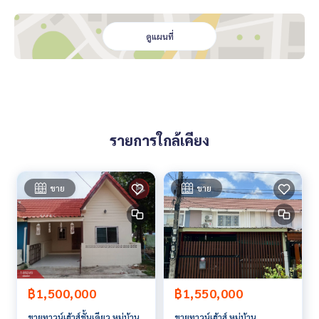
- โรงพยาบาลศิครินทร์
- โรงพยาบาลไทยนครินทร์
- โรงพยาบาลสินแพทย์
ดูแผนที่
- ห้างเมกาบางนา
- ห้างเซ็นทรัลบางนา
- ห้างซีคอน สแควร์ ศรีนครินทร์
- ห้าง Market Village
- สนามบินสุวรรณภูมิ
- โรงเรียนสารสาสน์วิเทศสุวรรณภูมิ
รายการใกล้เคียง
- ห้าง Makro บางพลี
- ห้าง Gourmet Market, บุญถาวร
ราคา : 4,500,000 บาท
ขาย
ขาย
ลิงค์แผนที่ :
https://maps.google.com/?q=13.61908202,10
0.69595790
**เรามีบริการจัดสินเชื่อให้ฟรี พร้อมยินดีให้คำปรึกษา มีให้เลือกทุ
กธนาคาร**
**พร้อมอัตราดอกเบี้ยพิเศษ และ วงเงินสูงสุด 90-100% ของราคา
฿1,500,000
฿1,550,000
ประเมิน**
ขายทาวน์เฮ้าส์ชั้นเดียว หมู่บ้าน
ขายทาวน์เฮ้าส์ หมู่บ้าน