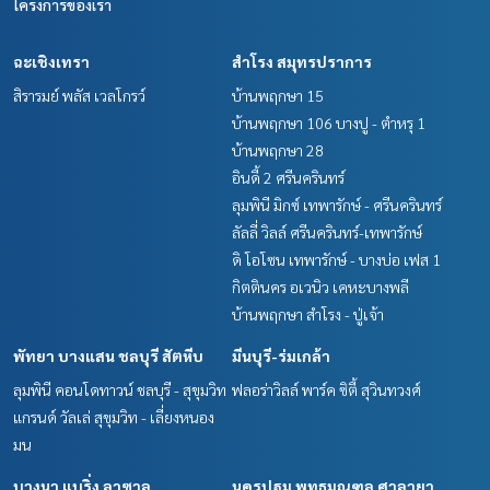
โครงการของเรา
ฉะเชิงเทรา
สำโรง สมุทรปราการ
สิรารมย์ พลัส เวลโกรว์
บ้านพฤกษา 15
บ้านพฤกษา 106 บางปู - ตำหรุ 1
บ้านพฤกษา 28
อินดี้ 2 ศรีนครินทร์
ลุมพินี มิกซ์ เทพารักษ์ - ศรีนครินทร์
ลัลลี่ วิลล์ ศรีนครินทร์-เทพารักษ์
ดิ โอโซน เทพารักษ์ - บางบ่อ เฟส 1
กิตตินคร อเวนิว เคหะบางพลี
บ้านพฤกษา สำโรง - ปู่เจ้า
พัทยา บางแสน ชลบุรี สัตหีบ
มีนบุรี-ร่มเกล้า
ลุมพินี คอนโดทาวน์ ชลบุรี - สุขุมวิท
ฟลอร่าวิลล์ พาร์ค ซิตี้ สุวินทวงศ์
แกรนด์ วัลเล่ สุขุมวิท - เลี่ยงหนอง
มน
บางนา แบริ่ง ลาซาล
นครปฐม พุทธมณฑล ศาลายา