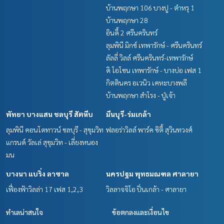
บ้านพฤกษา 106 บางปู - ตำหรุ 1
บ้านพฤกษา 28
อินดี้ 2 ศรีนครินทร์
ลุมพินี มิกซ์ เทพารักษ์ - ศรีนครินทร์
ลัลลี่ วิลล์ ศรีนครินทร์-เทพารักษ์
ดิ โอโซน เทพารักษ์ - บางบ่อ เฟส 1
กิตตินคร อเวนิว เคหะบางพลี
บ้านพฤกษา สำโรง - ปู่เจ้า
พัทยา บางแสน ชลบุรี สัตหีบ
มีนบุรี-ร่มเกล้า
ลุมพินี คอนโดทาวน์ ชลบุรี - สุขุมวิท
ฟลอร่าวิลล์ พาร์ค ซิตี้ สุวินทวงศ์
แกรนด์ วัลเล่ สุขุมวิท - เลี่ยงหนอง
มน
บางนา แบริ่ง ลาซาล
นครปฐม พุทธมณฑล ศาลายา
เฟื่องฟ้าวิลล่า 17 เฟส 1,2,3
วิลลาจจิโอ ปิ่นเกล้า - ศาลายา
ทำเลน่าสนใจ
ข้อตกลงและเงื่อนไข