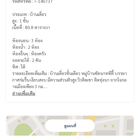
รหัสทรัพย์ : T-140737
ประเภท : บ้านเดี่ยว
สูง : 1 ชั้น
เนื้อที่ : 80.8 ตารางวา
ห้องนอน : 3 ห้อง
ห้องน้ำ : 2 ห้อง
ห้องอื่นๆ : ห้องครัว
จอดรถได้ : 2 คัน
ทิศ : ใต้
รายละเอียดเพิ่มเติม : บ้านเดี่ยวชั้นเดียว หมู่บ้านชัยนาทซิตี้ บรรยา
กาศร่มรื่น เงียบสงบ มีความส่วนตัวสูง วิวติดเขา ติดทุ่งนา จากใจกล
างเมืองเพียง 3 กม.
อ่านเพิ่มเติม
ราคา : 1,990,000 บาท
ลิงค์แผนที่ :
https://maps.google.com/?q=15.20445507,10
0.13048955
ดูแผนที่
**เรามีบริการจัดสินเชื่อให้ฟรี พร้อมยินดีให้คำปรึกษา มีให้เลือกทุ
กธนาคาร**