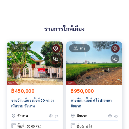
**พร้อมอัตราดอกเบี้ยพิเศษ และ วงเงินสูงสุด 90-100% ของราคา
ประเมิน**
สนใจสอบถามข้อมูลเพิ่มเติม หรือ นัดชมบ้านได้ที่
รายการใกล้เคียง
Tel :
0882581929
อัญ (รหัสตัวแทน 5062)
Line ID : ununthailife
Callcenter :
02-047-4282
ขาย
ขาย
สนใจดูทรัพย์อื่นๆ เพิ่มเติม มากกว่า 3,000 รายการ
www.tb.co.th
The Best Property Agent CO,.LTD. ผู้นำด้านธุรกิจนายหน้า ตัวแ
ทนอสังหาริมทรัพย์ครบวงจร ด้วยความเป็นมืออาชีพ ใช้เทคโนโล
ยี และ นวัตกรรมที่สร้างสรรค์ เพื่อส่งมอบบริการที่ดีที่สุดเพื่อคุณ ใ
฿450,000
฿950,000
ห้บริการด้าน ซื้อ ขาย เช่า อสังหาริมทรัพย์
ขายบ้านเดี่ยว เนื้อที่ 50 ตร.วา
ขายที่ดิน เนื้อที่ 6 ไร่ สรรพยา
เนินขาม ชัยนาท
ชัยนาท
ชัยนาท
ชัยนาท
37
45
พื้นที่ : 50.00 ตร.ว.
พื้นที่ : 6 ไร่