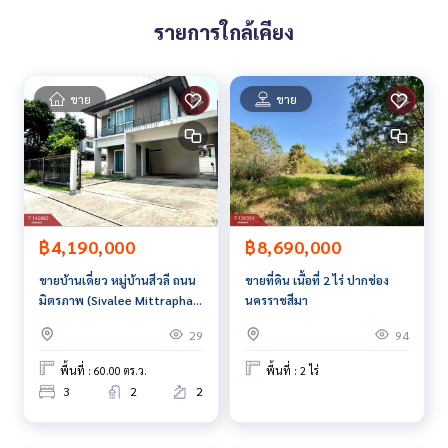
**เรามีบริการจัดสินเชื่อให้ฟรี พร้อมยินดีให้คำปรึกษา มีให้เลือกทุ
กธนาคาร**
รายการใกล้เคียง
**พร้อมอัตราดอกเบี้ยพิเศษ และ วงเงินสูงสุด 90-100% ของราคา
ประเมิน**
ขาย
ขาย
สนใจสอบถามข้อมูลเพิ่มเติม หรือ นัดชมบ้านได้ที่
Tel :
0981049311
ชล (รหัสตัวแทน 7654)
Line ID :
0956624347
Callcenter :
02-047-4282
สนใจดูทรัพย์อื่นๆ เพิ่มเติม มากกว่า 3,000 รายการ
฿4,190,000
฿8,690,000
www.tb.co.th
ขายบ้านเดี่ยว หมู่บ้านสีวลี ถนน
ขายที่ดิน เนื้อที่ 2 ไร่ ปากช่อง
The Best Property Agent CO,.LTD. ผู้นำด้านธุรกิจนายหน้า ตัวแ
มิตรภาพ (Sivalee Mittraphap
นครราชสีมา
ทนอสังหาริมทรัพย์ครบวงจร ด้วยความเป็นมืออาชีพ ใช้เทคโนโล
Road) นครราชสีมา
29
94
ยี และ นวัตกรรมที่สร้างสรรค์ เพื่อส่งมอบบริการที่ดีที่สุดเพื่อคุณ ใ
ห้บริการด้าน ซื้อ ขาย เช่า อสังหาริมทรัพย์
พื้นที่ : 60.00 ตร.ว.
พื้นที่ : 2 ไร่
3
2
2