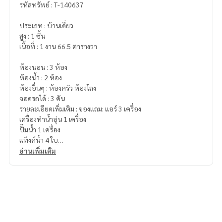
รหัสทรัพย์ : T-140637
ประเภท : บ้านเดี่ยว
สูง : 1 ชั้น
เนื้อที่ : 1 งาน 66.5 ตารางวา
ห้องนอน : 3 ห้อง
ห้องน้ำ : 2 ห้อง
ห้องอื่นๆ : ห้องครัว ห้องโถง
จอดรถได้ : 3 คัน
รายละเอียดเพิ่มเติม : ของแถม: แอร์ 3 เครื่อง
เครื่องทำน้ำอุ่น 1 เครื่อง
ปั๊มน้ำ 1 เครื่อง
แท็งค์น้ำ 4 ใบ
เตียงนอน ตู้เสื้อผ้า
อ่านเพิ่มเติม
ราคา : 5,900,000 บาท
ลิงค์แผนที่ :
https://maps.google.com/?q=14.95112800,10
2.01799200