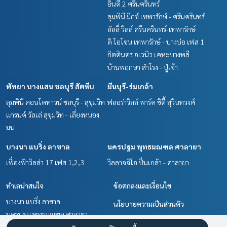
อินดี้ 2 ศรีนครินทร์
ลุมพินี มิกซ์ เทพารักษ์ - ศรีนครินทร์
ลัลลี่ วิลล์ ศรีนครินทร์-เทพารักษ์
ดิ โอโซน เทพารักษ์ - บางบ่อ เฟส 1
กิตตินคร อเวนิว เคหะบางพลี
บ้านพฤกษา สำโรง - ปู่เจ้า
พัทยา บางแสน ชลบุรี สัตหีบ
มีนบุรี-ร่มเกล้า
ลุมพินี คอนโดทาวน์ ชลบุรี - สุขุมวิท
ฟลอร่าวิลล์ พาร์ค ซิตี้ สุวินทวงศ์
แกรนด์ วัลเล่ สุขุมวิท - เลี่ยงหนอง
มน
บางนา แบริ่ง ลาซาล
นครปฐม พุทธมณฑล ศาลายา
เฟื่องฟ้าวิลล่า 17 เฟส 1,2,3
วิลลาจจิโอ ปิ่นเกล้า - ศาลายา
ทำเลน่าสนใจ
ข้อตกลงและเงื่อนไข
บางนา แบริ่ง ลาซาล
นโยบายความเป็นส่วนตัว
นครปฐม พุทธมณฑล ศาลายา
เกี่ยวกับเรา
สำโรง สมุทรปราการ