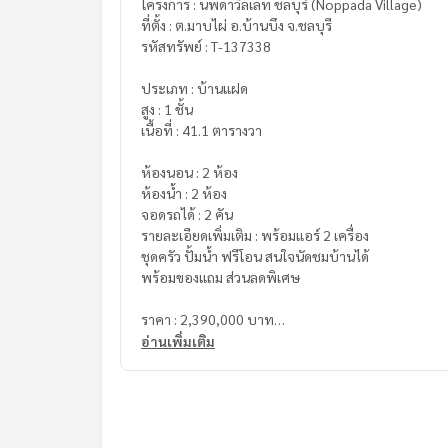
โครงการ : นพดาวิลเลท ชลบุรี (Noppada Village)
ที่ตั้ง : ต.มาบไผ่ อ.บ้านบึง จ.ชลบุรี
รหัสทรัพย์ : T-137338
ประเภท : บ้านแฝด
สูง : 1 ชั้น
เนื้อที่ : 41.1 ตารางวา
ห้องนอน : 2 ห้อง
ห้องน้ำ : 2 ห้อง
จอดรถได้ : 2 คัน
รายละเอียดเพิ่มเติม : พร้อมแอร์ 2 เครื่อง
ชุดครัว ปั้มน้ำ ฟรีโอน สนใจนัดชมบ้านได้
พร้อมของแถม ส่วนลดพิเศษ
ราคา : 2,390,000 บาท
อ่านเพิ่มเติม
ลิงค์แผนที่ :
https://maps.google.com/?q=13.34
**เรามีบริการจัดสินเชื่อให้ฟรี พร้อมยินดีให้คำปรึกษา
**พร้อมอัตราดอกเบี้ยพิเศษ และ วงเงินสูงสุด 90-10