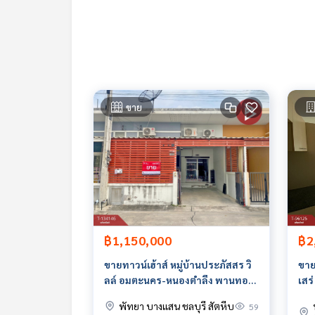
สนใจสอบถามข้อมูลเพิ่มเติม หรือ นัดชมบ้านได้ที่
Tel :
0642399599
เคน (รหัสตัวแทน 6147)
Line ID : Spk2014
Callcenter :
02-047-4282
สนใจดูทรัพย์อื่นๆ เพิ่มเติม มากกว่า 3,000 รายการ
ขาย
www.tb.co.th
The Best Property Agent CO,.LTD. ผู้นำด้านธุรกิจน
ทคโนโลยี และ นวัตกรรมที่สร้างสรรค์ เพื่อส่งมอบบริการที
฿1,150,000
฿2
ขายทาวน์เฮ้าส์ หมู่บ้านประภัสสร วิ
ขาย
ลล์ อมตะนคร-หนองตำลึง พานทอง
เสร
ชลบุรี
(A.
พัทยา บางแสน ชลบุรี สัตหีบ
59
Lak