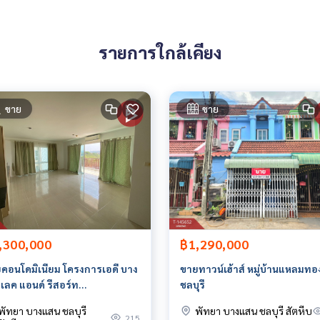
รายการใกล้เคียง
ขาย
ขาย
ายหน้า ตัวแทนอสังหาริมทรัพย์ครบวงจร ด้วยความเป็นมืออาชีพ ใช้เ
่ดีที่สุดเพื่อคุณ ให้บริการด้าน ซื้อ ขาย เช่า อสังหาริมทรัพย์
,300,000
฿1,290,000
คอนโดมิเนียม โครงการเอดี บาง
ขายทาวน์เฮ้าส์ หมู่บ้านแหลมทอ
่ เลค แอนด์ รีสอร์ท
ชลบุรี
D.Condominium Bang Saray
พัทยา บางแสน ชลบุรี
พัทยา บางแสน ชลบุรี สัตหีบ
e &amp; Resort) สัตหีบ ชลบุรี
215