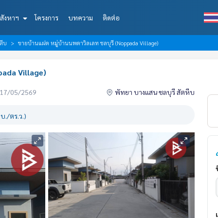
สังหาฯ
โครงการ
บทความ
ติดต่อ
หีบ
ขายบ้านแฝด หมู่บ้านนพดาวิลเลท ชลบุรี (Noppada Village)
pada Village)
่อ 17/05/2569
พัทยา บางแสน ชลบุรี สัตหีบ
บ./ตร.ว.)