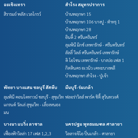
ฉะเชิงเทรา
สำโรง สมุทรปราการ
สิรารมย์ พลัส เวลโกรว์
บ้านพฤกษา 15
บ้านพฤกษา 106 บางปู - ตำหรุ 1
บ้านพฤกษา 28
อินดี้ 2 ศรีนครินทร์
ลุมพินี มิกซ์ เทพารักษ์ - ศรีนครินทร์
ลัลลี่ วิลล์ ศรีนครินทร์-เทพารักษ์
ดิ โอโซน เทพารักษ์ - บางบ่อ เฟส 1
กิตตินคร อเวนิว เคหะบางพลี
บ้านพฤกษา สำโรง - ปู่เจ้า
พัทยา บางแสน ชลบุรี สัตหีบ
มีนบุรี-ร่มเกล้า
ลุมพินี คอนโดทาวน์ ชลบุรี - สุขุมวิท
ฟลอร่าวิลล์ พาร์ค ซิตี้ สุวินทวงศ์
แกรนด์ วัลเล่ สุขุมวิท - เลี่ยงหนอง
มน
บางนา แบริ่ง ลาซาล
นครปฐม พุทธมณฑล ศาลายา
เฟื่องฟ้าวิลล่า 17 เฟส 1,2,3
วิลลาจจิโอ ปิ่นเกล้า - ศาลายา