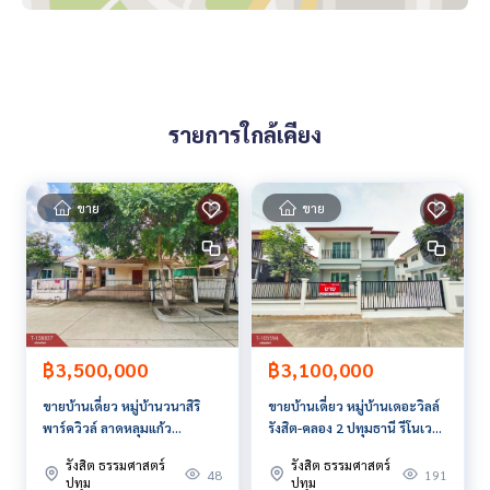
ประเมิน**
สนใจสอบถามข้อมูลเพิ่มเติม หรือ นัดชมบ้านได้ที่
Tel :
0908786949
แก้ว (รหัสตัวแทน 1432)
Line ID :
0908786949
รายการใกล้เคียง
Callcenter :
02-047-4282
สนใจดูทรัพย์อื่นๆ เพิ่มเติม มากกว่า 3,000 รายการ
ขาย
ขาย
www.tb.co.th
The Best Property Agent CO,.LTD. ผู้นำด้านธุรกิจนายหน้า ตัวแ
ทนอสังหาริมทรัพย์ครบวงจร ด้วยความเป็นมืออาชีพ ใช้เทคโนโล
ยี และ นวัตกรรมที่สร้างสรรค์ เพื่อส่งมอบบริการที่ดีที่สุดเพื่อคุณ ใ
ห้บริการด้าน ซื้อ ขาย เช่า อสังหาริมทรัพย์
฿3,500,000
฿3,100,000
ขายบ้านเดี่ยว หมู่บ้านวนาสิริ
ขายบ้านเดี่ยว หมู่บ้านเดอะวิลล์
พาร์ควิวล์ ลาดหลุมแก้ว
รังสิต-คลอง 2 ปทุมธานี รีโนเวท
ปทุมธานี พร้อมเข้าอยู่
พร้อมอยู่
รังสิต ธรรมศาสตร์
รังสิต ธรรมศาสตร์
48
191
ปทุม
ปทุม