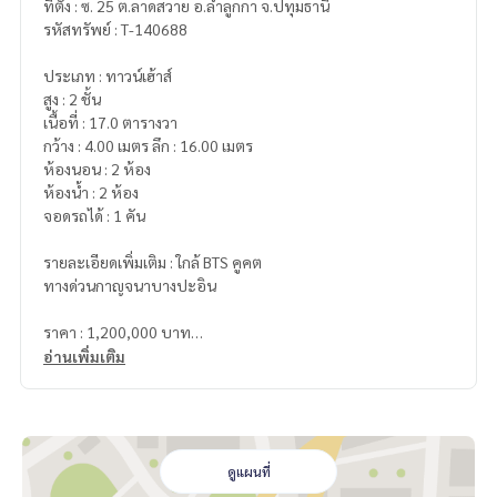
ที่ตั้ง : ซ. 25 ต.ลาดสวาย อ.ลำลูกกา จ.ปทุมธานี
รหัสทรัพย์ : T-140688
ประเภท : ทาวน์เฮ้าส์
สูง : 2 ชั้น
เนื้อที่ : 17.0 ตารางวา
กว้าง : 4.00 เมตร ลึก : 16.00 เมตร
ห้องนอน : 2 ห้อง
ห้องน้ำ : 2 ห้อง
จอดรถได้ : 1 คัน
รายละเอียดเพิ่มเติม : ใกล้ BTS คูคต
ทางด่วนกาญจนาบางปะอิน
ราคา : 1,200,000 บาท
อ่านเพิ่มเติม
ลิงค์แผนที่ :
https://maps.google.com/?q=13.95410500,10
0.67480800
**เรามีบริการจัดสินเชื่อให้ฟรี พร้อมยินดีให้คำปรึกษา มีให้เลือกทุ
กธนาคาร**
ดูแผนที่
**พร้อมอัตราดอกเบี้ยพิเศษ และ วงเงินสูงสุด 90-100% ของราคา