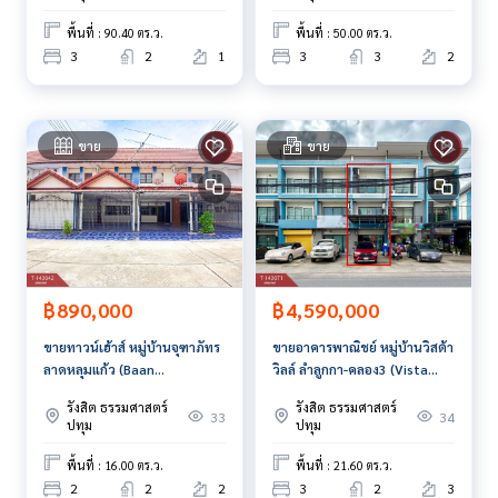
พื้นที่ : 90.40 ตร.ว.
พื้นที่ : 50.00 ตร.ว.
3
2
1
3
3
2
ขาย
ขาย
฿890,000
฿4,590,000
ขายทาวน์เฮ้าส์ หมู่บ้านจุฑาภัทร
ขายอาคารพาณิชย์ หมู่บ้านวิสต้า
ลาดหลุมแก้ว (Baan
วิลล์ ลำลูกกา-คลอง3 (Vista
Juthaphat) ปทุมธานี
Ville Lumlukka-Klong3)
รังสิต ธรรมศาสตร์
รังสิต ธรรมศาสตร์
ปทุมธานี
33
34
ปทุม
ปทุม
พื้นที่ : 16.00 ตร.ว.
พื้นที่ : 21.60 ตร.ว.
2
2
2
3
2
3