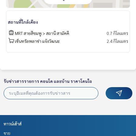
**เรามีบริการจัดสินเชื่อให้ฟรี พร้อมยินดีให้คำปรึกษา มีให้เลือกทุ
กธนาคาร**
สถานที่ใกล้เคียง
**พร้อมอัตราดอกเบี้ยพิเศษ และ วงเงินสูงสุด 90-100% ของราคา
ประเมิน**
MRT สายสีชมพู > สถานี สามัคคี
0.7 กิโลเมตร
เซ็นทรัลพลาซ่า แจ้งวัฒนะ
2.4 กิโลเมตร
สนใจสอบถามข้อมูลเพิ่มเติม หรือ นัดชมบ้านได้ที่
Tel :
0949896289
บี (รหัสตัวแทน 3001)
Line ID :
0949896289
Callcenter :
02-047-4282
รับข่าวสารรายการ คอนโด และบ้าน ราคาโดนใจ
สนใจดูทรัพย์อื่นๆ เพิ่มเติม มากกว่า 3,000 รายการ
www.tb.co.th
The Best Property Agent CO,.LTD. ผู้นำด้านธุรกิจนายหน้า ตัวแ
ทนอสังหาริมทรัพย์ครบวงจร ด้วยความเป็นมืออาชีพ ใช้เทคโนโล
ยี และ นวัตกรรมที่สร้างสรรค์ เพื่อส่งมอบบริการที่ดีที่สุดเพื่อคุณ ใ
ห้บริการด้าน ซื้อ ขาย เช่า อสังหาริมทรัพย์
ทาวน์เฮ้าส์
ขาย