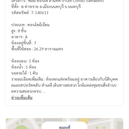
โครงการ : พลัม คอนโด สามัคคี (Plum Condo Samakkhi)
ที่ตั้ง : ต.ท่าทราย อ.เมืองนนทบุรี จ.นนทบุรี
รหัสทรัพย์ : T-140613
ประเภท : คอนโดมิเนียม
สูง : 8 ชั้น
อาคาร : A
ห้องอยู่ชั้นที่ : 7
พื้นที่ใช้สอย : 26.29 ตารางเมตร
ห้องนอน : 1 ห้อง
ห้องน้ำ : 1 ห้อง
จอดรถได้ : 1 คัน
รายละเอียดเพิ่มเติม : ห้องตกแต่งพร้อมอยู่ อาคารเดียวกับนิติบุคค
ลและสปอร์ตคลับ ทำเลดี เดินทางสะดวก ใกล้แหล่งชุมชนสิ่งอำนว
ยความสะดวกครบ
ของแถม : เครื่องปรับอากาศ 1 เครื่อง
อ่านเพิ่มเติม
ราคา : 1,090,000 บาท
ลิงค์แผนที่ :
https://maps.google.com/?q=13.88290674,10
0.52484270
ดูแผนที่