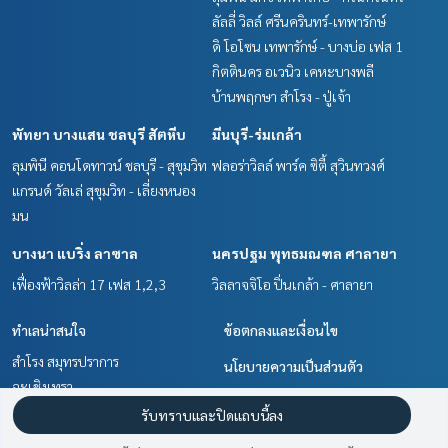
ลัลลี่ วิลล์ ศรีนครินทร์-เทพารักษ์
ดิ โอโซน เทพารักษ์ - บางบ่อ เฟส 1
กิตตินคร อเวนิว เคหะบางพลี
บ้านพฤกษา สำโรง - ปู่เจ้า
พัทยา บางแสน ชลบุรี สัตหีบ
มีนบุรี-ร่มเกล้า
ลุมพินี คอนโดทาวน์ ชลบุรี - สุขุมวิท
ฟลอร่าวิลล์ พาร์ค ซิตี้ สุวินทวงศ์
แกรนด์ วัลเล่ สุขุมวิท - เลี่ยงหนอง
มน
บางนา แบริ่ง ลาซาล
นครปฐม พุทธมณฑล ศาลายา
เฟื่องฟ้าวิลล่า 17 เฟส 1,2,3
วิลลาจจิโอ ปิ่นเกล้า - ศาลายา
ทำเลน่าสนใจ
ข้อตกลงและเงื่อนไข
สำโรง สมุทรปราการ
นโยบายความเป็นส่วนตัว
ฉะเชิงเทรา
เกี่ยวกับเรา
มีนบุรี-ร่มเกล้า
รับทราบและปิดแถบนี้ลง
บางนา แบริ่ง ลาซาล
วิธีการฝากขาย-เช่า