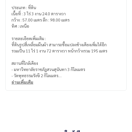
ประเภท : ที่ดิน
เนื้อที่ : 3 ไร่ 3 งาน 24.0 ตารางวา
กว้าง : 57.00 เมตร ลึก : 98.00 เมตร
ทิศ : เหนือ
รายละเอียดเพิ่มเติม :
ที่ดินรูปสี่เหลี่ยมผืนผ้า สามารถซื้อแปลงข้างเคียงเพิ่มได้อีก
รวมเป็น 11 ไร่ 1 งาน 72 ตารางวา หน้ากว้างรวม 195 เมตร
สถานที่ใกล้เคียง
- มหาวิทยาลัยราชภัฏสวนสุนันทา 3 กิโลเมตร
- วัดพุทธรรมรังษี 2 กิโลเมตร
- ตลาดห้วยพลู 8 กิโลเมตร
อ่านเพิ่มเติม
- มหาวิทยาลัยมหิดล 15 กิโลเมตร
ราคา : 6,500,000 บาท
ลิงค์แผนที่ :
https://maps.google.com/?q=13.84927638,10
0.26458047
**เรามีบริการจัดสินเชื่อให้ฟรี พร้อมยินดีให้คำปรึกษา มีให้เลือกทุ