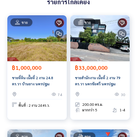
รายการใกล้เคียง
กธนาคาร**
**พร้อมอัตราดอกเบี้ยพิเศษ และ วงเงินสูงสุด 90-100% ของราคา
ประเมิน**
ขาย
ขาย
สนใจสอบถามข้อมูลเพิ่มเติม หรือ นัดชมบ้านได้ที่
Tel :
0644789642
อั๋น (รหัสตัวแทน 5477)
Line ID :
0644789642
Callcenter :
02-047-4282
฿1,000,000
฿33,000,000
สนใจดูทรัพย์อื่นๆ เพิ่มเติม มากกว่า 3,000 รายการ
www.tb.co.th
ขายที่ดิน เนื้อที่ 2 งาน 24.8
ขายสำนักงาน เนื้อที่ 2 งาน 79
ตร.วา บ้านยาง นครปฐม
ตร.วา นครชัยศรี นครปฐม
The Best Property Agent CO,.LTD. ผู้นำด้านธุรกิจนายหน้า ตัวแ
74
30
ทนอสังหาริมทรัพย์ครบวงจร ด้วยความเป็นมืออาชีพ ใช้เทคโนโล
ยี และ นวัตกรรมที่สร้างสรรค์ เพื่อส่งมอบบริการที่ดีที่สุดเพื่อคุณ ใ
200.00 ตร.ม.
พื้นที่ : 2 งาน 24 ตร.ว.
ห้บริการด้าน ซื้อ ขาย เช่า อสังหาริมทรัพย์
มากกว่า 5
1-4
ขาย
ขาย