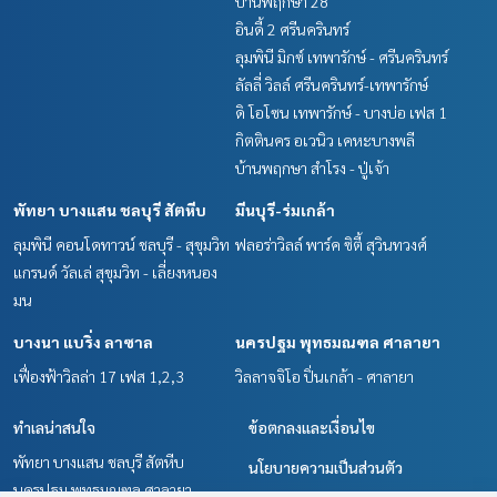
บ้านพฤกษา 28
อินดี้ 2 ศรีนครินทร์
ลุมพินี มิกซ์ เทพารักษ์ - ศรีนครินทร์
ลัลลี่ วิลล์ ศรีนครินทร์-เทพารักษ์
ดิ โอโซน เทพารักษ์ - บางบ่อ เฟส 1
กิตตินคร อเวนิว เคหะบางพลี
บ้านพฤกษา สำโรง - ปู่เจ้า
พัทยา บางแสน ชลบุรี สัตหีบ
มีนบุรี-ร่มเกล้า
ลุมพินี คอนโดทาวน์ ชลบุรี - สุขุมวิท
ฟลอร่าวิลล์ พาร์ค ซิตี้ สุวินทวงศ์
แกรนด์ วัลเล่ สุขุมวิท - เลี่ยงหนอง
มน
บางนา แบริ่ง ลาซาล
นครปฐม พุทธมณฑล ศาลายา
เฟื่องฟ้าวิลล่า 17 เฟส 1,2,3
วิลลาจจิโอ ปิ่นเกล้า - ศาลายา
ทำเลน่าสนใจ
ข้อตกลงและเงื่อนไข
พัทยา บางแสน ชลบุรี สัตหีบ
นโยบายความเป็นส่วนตัว
นครปฐม พุทธมณฑล ศาลายา