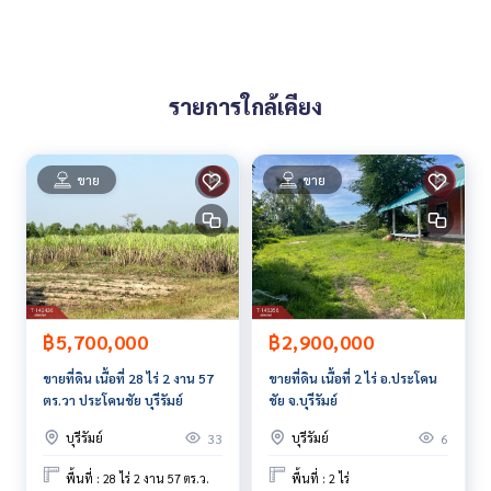
ลิงค์แผนที่ :
https://maps.google.com/?q=15.55486367,10
2.86109502
**เรามีบริการจัดสินเชื่อให้ฟรี พร้อมยินดีให้คำปรึกษา มีให้เลือกทุ
รายการใกล้เคียง
กธนาคาร**
**พร้อมอัตราดอกเบี้ยพิเศษ และ วงเงินสูงสุด 90-100% ของราคา
ประเมิน**
ขาย
ขาย
สนใจสอบถามข้อมูลเพิ่มเติม หรือ นัดชมบ้านได้ที่
Tel :
0802461414
เซ (รหัสตัวแทน 5331)
Line ID : say.st.yl
Tel :
0945796547
สุภาภรณ์ (รหัสตัวแทน 5331-1)
Line ID : lah..lolli
Callcenter :
02-047-4282
฿5,700,000
฿2,900,000
ขายที่ดิน เนื้อที่ 28 ไร่ 2 งาน 57
ขายที่ดิน เนื้อที่ 2 ไร่ อ.ประโคน
สนใจดูทรัพย์อื่นๆ เพิ่มเติม มากกว่า 3,000 รายการ
ตร.วา ประโคนชัย บุรีรัมย์
ชัย จ.บุรีรัมย์
www.tb.co.th
บุรีรัมย์
บุรีรัมย์
33
6
The Best Property Agent CO,.LTD. ผู้นำด้านธุรกิจนายหน้า ตัวแ
ทนอสังหาริมทรัพย์ครบวงจร ด้วยความเป็นมืออาชีพ ใช้เทคโนโล
พื้นที่ : 28 ไร่ 2 งาน 57 ตร.ว.
พื้นที่ : 2 ไร่