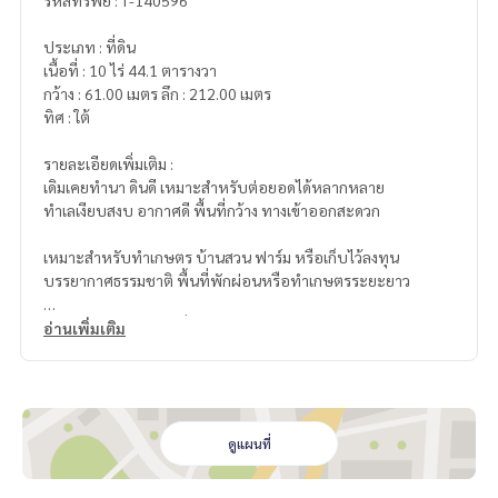
รหัสทรัพย์ : T-140596
ประเภท : ที่ดิน
เนื้อที่ : 10 ไร่ 44.1 ตารางวา
กว้าง : 61.00 เมตร ลึก : 212.00 เมตร
ทิศ : ใต้
รายละเอียดเพิ่มเติม :
เดิมเคยทำนา ดินดี เหมาะสำหรับต่อยอดได้หลากหลาย
ทำเลเงียบสงบ อากาศดี พื้นที่กว้าง ทางเข้าออกสะดวก
เหมาะสำหรับทำเกษตร บ้านสวน ฟาร์ม หรือเก็บไว้ลงทุน
บรรยากาศธรรมชาติ พื้นที่พักผ่อนหรือทำเกษตรระยะยาว
- หน้าดินสวย เคยเป็นที่นา ปลูกพืชได้ดี
อ่านเพิ่มเติม
- เหมาะทำสวน ปลูกข้าว ปลูกอ้อย มันสำปะหลัง หรือเกษตรผสมผ
สาน
- สามารถพัฒนาทำบ้านสวน รีสอร์ทเล็กๆ หรือฟาร์มได้
- ราคาในอนาคตมีโอกาสเติบโต เหมาะทั้งซื้ออยู่อาศัยและลงทุน
ดูแผนที่
ราคา : 2,100,000 บาท