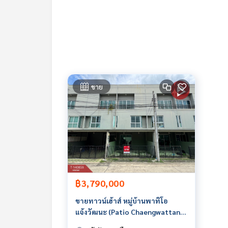
ราคา : 3,990,000 บาท
ลิงค์แผนที่ :
https://maps.google.com/?q=13.91
**เรามีบริการจัดสินเชื่อให้ฟรี พร้อมยินดีให้คำปรึกษา
**พร้อมอัตราดอกเบี้ยพิเศษ และ วงเงินสูงสุด 90-10
ขาย
สนใจสอบถามข้อมูลเพิ่มเติม หรือ นัดชมบ้านได้ที่
Tel :
0949896289
บี (รหัสตัวแทน 3001)
Line ID :
0949896289
Callcenter :
02-047-4282
สนใจดูทรัพย์อื่นๆ เพิ่มเติม มากกว่า 3,000 รายการ
www.tb.co.th
฿3,790,000
The Best Property Agent CO,.LTD. ผู้นำด้านธุรกิจน
ทคโนโลยี และ นวัตกรรมที่สร้างสรรค์ เพื่อส่งมอบบริการที
ขายทาวน์เฮ้าส์ หมู่บ้านพาทิโอ
แจ้งวัฒนะ (Patio Chaengwattana)
นนทบุรี