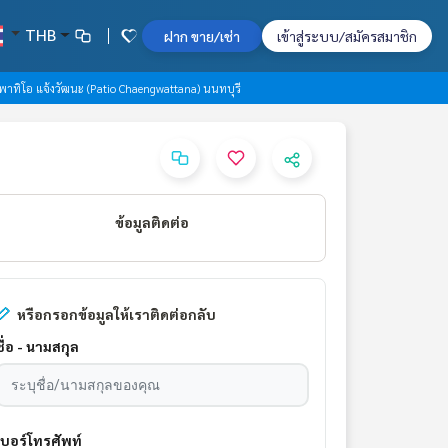
THB
ฝาก ขาย/เช่า
เข้าสู่ระบบ/สมัครสมาชิก
พาทิโอ แจ้งวัฒนะ (Patio Chaengwattana) นนทบุรี
ข้อมูลติดต่อ
หรือกรอกข้อมูลให้เราติดต่อกลับ
ชื่อ - นามสกุล
เบอร์โทรศัพท์