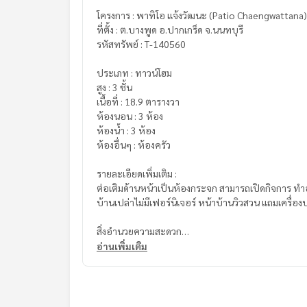
โครงการ : พาทิโอ แจ้งวัฒนะ (Patio Chaengwattana)
ที่ตั้ง : ต.บางพูด อ.ปากเกร็ด จ.นนทบุรี
รหัสทรัพย์ : T-140560
ประเภท : ทาวน์โฮม
สูง : 3 ชั้น
เนื้อที่ : 18.9 ตารางวา
ห้องนอน : 3 ห้อง
ห้องน้ำ : 3 ห้อง
ห้องอื่นๆ : ห้องครัว
รายละเอียดเพิ่มเติม :
ต่อเติมด้านหน้าเป็นห้องกระจก สามารถเปิดกิจการ ท
บ้านเปล่าไม่มีเฟอร์นิเจอร์ หน้าบ้านวิวสวน แถมเครื่อง
สิ่งอำนวยความสะดวก
- สวนสาธารณะ
อ่านเพิ่มเติม
- สนามเด็กเล่น
- เข้า-ออกโครงการระบบ Key Card Access
- กล้องวงจรปิด
- ระบบรักษาความปลอดภัยตลอด 24 ชม.