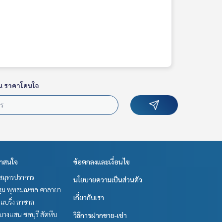
น ราคาโดนใจ
่าสนใจ
ข้อตกลงและเงื่อนไข
สมุทรปราการ
นโยบายความเป็นส่วนตัว
ม พุทธมณฑล ศาลายา
เกี่ยวกับเรา
แบริ่ง ลาซาล
บางแสน ชลบุรี สัตหีบ
วิธีการฝากขาย-เช่า