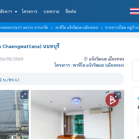
สังหาฯ
โครงการ
บทความ
ติดต่อ
เลียบคลองประปา แคราย ปากเกร็ด
พาทิโอ แจ้งวัฒนะ (เมืองทอง)
ขายทาวน์โฮม หมู่บ้าน
io Chaengwattana) นนทบุรี
่อ 16/05/2569
แจ้งวัฒนะ เมืองทอง
โครงการ : พาทิโอ แจ้งวัฒนะ (เมืองทอง)
 บ./ตร.ว.)