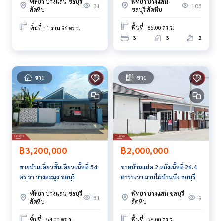
พัทยา บางแสน
พัทยา บางแสน ชลบุรี
105
31
ชลบุรี สัตหีบ
สัตหีบ
สนใจสอบถามข้อมูลเพิ่มเติม หรือ นัดชมบ้านได้ที่
พื้นที่ : 65.00 ตร.ว.
พื้นที่ : 1 งาน 96 ตร.ว.
Tel :
0830143622
ไฟน่อล (รหัสตัวแทน 6499)
3
3
2
Line ID : Final2532
Callcenter :
02-047-4282
ขาย
ขาย
สนใจดูทรัพย์อื่นๆ เพิ่มเติม มากกว่า 3,000 รายการ
www.tb.co.th
The Best Property Agent CO,.LTD. ผู้นำด้านธุรกิจนายหน้า ตัวแ
ทนอสังหาริมทรัพย์ครบวงจร ด้วยความเป็นมืออาชีพ ใช้เทคโนโล
ยี และ นวัตกรรมที่สร้างสรรค์ เพื่อส่งมอบบริการที่ดีที่สุดเพื่อคุณ ใ
ห้บริการด้าน ซื้อ ขาย เช่า อสังหาริมทรัพย์
฿3,200,000
฿2,000,000
ขายบ้านเดี่ยวชั้นเดียว เนื้อที่ 54
ขายบ้านแฝด 2 หลังเนื้อที่ 26.4
ตร.วา บางละมุง ชลบุรี
ตารางวา มาบไผ่บ้านบึง ชลบุรี
พัทยา บางแสน ชลบุรี
พัทยา บางแสน ชลบุรี
51
9
สัตหีบ
สัตหีบ
พื้นที่ : 54.00 ตร.ว.
พื้นที่ : 26.00 ตร.ว.