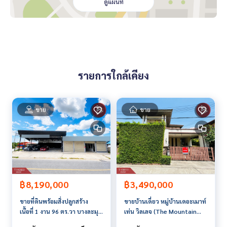
• ต่อเติมหลังคาด้านข้าง
ดูแผนที่
สิ่งอำนวยความสะดวก
• สวนสาธารณะ
• กล้องวงจรปิด CCTV
• เข้า-ออกโครงการด้วยระบบ Easy pass
• เจ้าหน้าที่รักษาความปลอดภัย 24 ชั่วโมง
รายการใกล้เคียง
สถานที่ใกล้เคียง
จุดเด่นของโครงการ มารวย แหลมฉบัง
• อยู่ห่างมอเตอร์-เวย์กรุงเทพสายใหม่ เพียง 150 เมตร
ขาย
ขาย
* โครงการตั้งอยู่ทำเลดี การเดินทางสะดวกสบายใกล้ท่าเรือแหลมฉ
บังเพียง 5 นาที
* โครงการตั้งอยู่ใกล้แหล่งอำนวยความสะดวก อาทิ ฮาร์เบอร์มอลล์
แหลมฉบัง สวนไอเพลส ท่าเรือแหลมฉบัง และโรงพยาบาลวิภาราม
ราคา : 3,580,000 บาท
฿3,490,000
฿8,190,000
**เรามีบริการจัดสินเชื่อให้ฟรี พร้อมยินดีให้คำปรึกษา มีให้เลือกทุ
ขายบ้านเดี่ยว หมู่บ้านเดอะเมาท์
ขายที่ดินพร้อมสิ่งปลูกสร้าง
กธนาคาร**
เท่น วิลเลจ (The Mountain
เนื้อที่ 1 งาน 96 ตร.วา บางละมุง
**พร้อมอัตราดอกเบี้ยพิเศษ และ วงเงินสูงสุด 90-100% ของราคา
Village) ชลบุรี
ชลบุรี
ประเมิน**