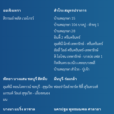
ฉะเชิงเทรา
สำโรง สมุทรปราการ
สิรารมย์ พลัส เวลโกรว์
บ้านพฤกษา 15
บ้านพฤกษา 106 บางปู - ตำหรุ 1
บ้านพฤกษา 28
อินดี้ 2 ศรีนครินทร์
ลุมพินี มิกซ์ เทพารักษ์ - ศรีนครินทร์
ลัลลี่ วิลล์ ศรีนครินทร์-เทพารักษ์
ดิ โอโซน เทพารักษ์ - บางบ่อ เฟส 1
กิตตินคร อเวนิว เคหะบางพลี
บ้านพฤกษา สำโรง - ปู่เจ้า
พัทยา บางแสน ชลบุรี สัตหีบ
มีนบุรี-ร่มเกล้า
ลุมพินี คอนโดทาวน์ ชลบุรี - สุขุมวิท
ฟลอร่าวิลล์ พาร์ค ซิตี้ สุวินทวงศ์
แกรนด์ วัลเล่ สุขุมวิท - เลี่ยงหนอง
มน
บางนา แบริ่ง ลาซาล
นครปฐม พุทธมณฑล ศาลายา