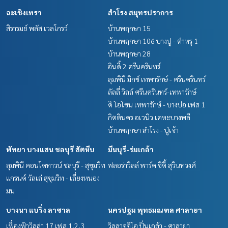
ฉะเชิงเทรา
สำโรง สมุทรปราการ
สิรารมย์ พลัส เวลโกรว์
บ้านพฤกษา 15
บ้านพฤกษา 106 บางปู - ตำหรุ 1
บ้านพฤกษา 28
อินดี้ 2 ศรีนครินทร์
ลุมพินี มิกซ์ เทพารักษ์ - ศรีนครินทร์
ลัลลี่ วิลล์ ศรีนครินทร์-เทพารักษ์
ดิ โอโซน เทพารักษ์ - บางบ่อ เฟส 1
กิตตินคร อเวนิว เคหะบางพลี
บ้านพฤกษา สำโรง - ปู่เจ้า
พัทยา บางแสน ชลบุรี สัตหีบ
มีนบุรี-ร่มเกล้า
ลุมพินี คอนโดทาวน์ ชลบุรี - สุขุมวิท
ฟลอร่าวิลล์ พาร์ค ซิตี้ สุวินทวงศ์
แกรนด์ วัลเล่ สุขุมวิท - เลี่ยงหนอง
มน
บางนา แบริ่ง ลาซาล
นครปฐม พุทธมณฑล ศาลายา
เฟื่องฟ้าวิลล่า 17 เฟส 1,2,3
วิลลาจจิโอ ปิ่นเกล้า - ศาลายา