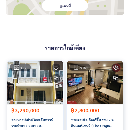
**เรามีบริการจัดสินเชื่อให้ฟรี พร้อมยินดีให้คำปรึกษา มีให้เลือกทุ
ดูแผนที่
กธนาคาร**
**พร้อมอัตราดอกเบี้ยพิเศษ และ วงเงินสูงสุด 90-100% ของราคา
ประเมิน**
สนใจสอบถามข้อมูลเพิ่มเติม หรือ นัดชมบ้านได้ที่
Tel :
0928264995
เกรซ (รหัสตัวแทน 5036)
รายการใกล้เคียง
Line ID : grace.tsli
Tel :
0870770088
โร่ (รหัสตัวแทน 5036-1)
Line ID : goro-zero
ขาย
ขาย
Callcenter :
02-047-4282
สนใจดูทรัพย์อื่นๆ เพิ่มเติม มากกว่า 3,000 รายการ
www.tb.co.th
The Best Property Agent CO,.LTD. ผู้นำด้านธุรกิจนายหน้า ตัวแ
ทนอสังหาริมทรัพย์ครบวงจร ด้วยความเป็นมืออาชีพ ใช้เทคโนโล
฿3,290,000
฿2,800,000
ยี และ นวัตกรรมที่สร้างสรรค์ เพื่อส่งมอบบริการที่ดีที่สุดเพื่อคุณ ใ
ขายทาวน์เฮ้าส์ โกลเด้นทาวน์
ขายคอนโด ดิออริจิ้น ราม 209
ห้บริการด้าน ซื้อ ขาย เช่า อสังหาริมทรัพย์
รามคำแหง-วงแหวน
อินเตอร์เชนจ์ (The Origin