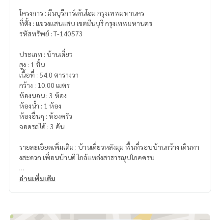
โครงการ : มีนบุรีการ์เด้นโฮม กรุงเทพมหานคร
ที่ตั้ง : แขวงแสนแสบ เขตมีนบุรี กรุงเทพมหานคร
รหัสทรัพย์ : T-140573
ประเภท : บ้านเดี่ยว
สูง : 1 ชั้น
เนื้อที่ : 54.0 ตารางวา
กว้าง : 10.00 เมตร
ห้องนอน : 3 ห้อง
ห้องน้ำ : 1 ห้อง
ห้องอื่นๆ : ห้องครัว
จอดรถได้ : 3 คัน
รายละเอียดเพิ่มเติม : บ้านเดี่ยวหลังมุม พื้นที่รอบบ้านกว้าง เดินทา
งสะดวก เพื่อนบ้านดี ใกล้แหล่งสาธารณูปโภคครบ
ราคา : 2,400,000 บาท
อ่านเพิ่มเติม
ลิงค์แผนที่ :
https://maps.google.com/?q=13.82727985,10
0.79055423