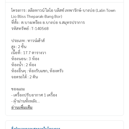
โครงการ : ลลิลทาวน์ ไลโอ บลิสซ์ เทพารักษ์-บางบ่อ (Lalin Town
Lio Bliss Theparak-Bang Bor)
ที่ตั้ง : ต.บางเพรียง อ.บางบ่อ จ.สมุทรปราการ
รหัสทรัพย์ : T-140568
ประเภท : ทาวน์เฮ้าส์
สูง : 2 ชั้น
เนื้อที่ : 17.7 ตารางวา
ห้องนอน : 3 ห้อง
ห้องน้ำ : 2 ห้อง
ห้องอื่นๆ : ห้องรับแขก, ห้องครัว
จอดรถได้ : 2 คัน
ของแถม
- เครื่องปรับอากาศ 1 เครื่อง
- ผ้าม่านทั้งหลัง
- ปั๊มน้ำ
อ่านเพิ่มเติม
- แท็งค์น้ำ
- กล้องวงจรปิด
สิ่งอำนวยความสะดวกในโครงการ