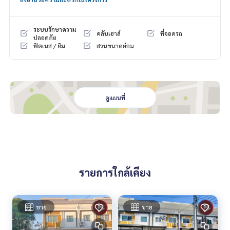
สถานที่ใกล้เคียง
- นิคมเวลโกรว์
- นิคมบางพลี
ระบบรักษาความ
คลับเฮาส์
ที่จอดรถ
- โลตัส
ปลอดภัย
ฟิตเนส / ยิม
สวนขนาดย่อม
- บิ๊กชี
- รพ.จุฬารัตน์ 5
- รพ.บางบ่อ
- ตลาดเสริมสุข
ดูแผนที่
ราคา : 1,950,000 บาท
ลิงค์แผนที่ :
https://maps.google.com/?q=13.54883729,10
0.83314805
**เรามีบริการจัดสินเชื่อให้ฟรี พร้อมยินดีให้คำปรึกษา มีให้เลือกทุ
กธนาคาร**
รายการใกล้เคียง
**พร้อมอัตราดอกเบี้ยพิเศษ และ วงเงินสูงสุด 90-100% ของราคา
ประเมิน**
ขาย
ขาย
สนใจสอบถามข้อมูลเพิ่มเติม หรือ นัดชมบ้านได้ที่
Tel :
0805989161
ไก่ (รหัสตัวแทน 6838)
Line ID :
0814782236