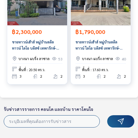
Callcenter :
02-047-4282
สนใจดูทรัพย์อื่นๆ เพิ่มเติม มากกว่า 3,000 รายการ
฿2,300,000
฿1,790,000
www.tb.co.th
ขายทาวน์เฮ้าส์ หมู่บ้านลลิล
ขายทาวน์เฮ้าส์ หมู่บ้านลลิล
The Best Property Agent CO,.LTD. ผู้นำด้านธุรกิจนายหน้า ตัวแ
ทาวน์ ไลโอ บลิสซ์ เทพารักษ์-
ทาวน์ ไลโอ บลิสซ์ เทพารักษ์-
ทนอสังหาริมทรัพย์ครบวงจร ด้วยความเป็นมืออาชีพ ใช้เทคโนโล
บางบ่อ (Lalin Town Lio BLISS
บางบ่อ (Lalin Town Lio BLISS
ยี และ นวัตกรรมที่สร้างสรรค์ เพื่อส่งมอบบริการที่ดีที่สุดเพื่อคุณ ใ
บางนา แบริ่ง ลาซาล
บางนา แบริ่ง ลาซาล
53
40
Theparak-Bangbo)
Theparak-Bangbo)
ห้บริการด้าน ซื้อ ขาย เช่า อสังหาริมทรัพย์
สมุทรปราการ
สมุทรปราการ
พื้นที่ : 20.50 ตร.ว.
พื้นที่ : 17.60 ตร.ว.
3
2
2
3
2
2
รับข่าวสารรายการ คอนโด และบ้าน ราคาโดนใจ