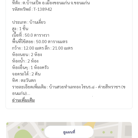
ที่ตั้ง : ต.บ้านเป็ด อ.เมืองขอนแก่น จ.ขอนแก่น
รหัสทรัพย์ : T-138942
ประเภท : บ้านเดี่ยว
สูง : 1 ชั้น
เนื้อที่ : 50.0 ตารางวา
พื้นที่ใช้สอย : 50.00 ตารางเมตร
กว้าง : 12.00 เมตร ลึก : 21.00 เมตร
ห้องนอน : 2 ห้อง
ห้องน้ำ : 2 ห้อง
ห้องอื่นๆ : 1 ห้องครัว
จอดรถได้ : 2 คัน
ทิศ : ตะวันตก
รายละเอียดเพิ่มเติม : บ้านสวยทำเลทอง โซนร.๘ - ค่ายสีหราชฯ (ข
อนแก่น)
"หิ้วกระเป๋าใบเดียวเข้าอยู่ได้เลย ฟังก์ชันครบเพื่อครอบครัว"
อ่านเพิ่มเติม
• ทำเล ตั้งอยู่โซนร 8 เชื่อมต่อค่ายสีหราชเดโชชัย เดินทางไป มข. เ
พียงไม่กี่นาที เลี่ยงรถติดเส้นมะลิวัลย์ได้สบาย
• สภาพดีเยี่ยม: เจ้าของดูแลอย่างดี บ้านสะอาด พร้อมเข้าอยู่ ไม่ต้อ
งรีโนเวทเพิ่ม
ดูแผนที่