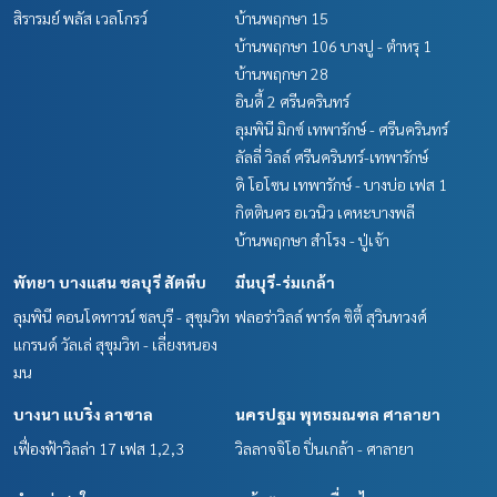
สิรารมย์ พลัส เวลโกรว์
บ้านพฤกษา 15
บ้านพฤกษา 106 บางปู - ตำหรุ 1
บ้านพฤกษา 28
อินดี้ 2 ศรีนครินทร์
ลุมพินี มิกซ์ เทพารักษ์ - ศรีนครินทร์
ลัลลี่ วิลล์ ศรีนครินทร์-เทพารักษ์
ดิ โอโซน เทพารักษ์ - บางบ่อ เฟส 1
กิตตินคร อเวนิว เคหะบางพลี
บ้านพฤกษา สำโรง - ปู่เจ้า
พัทยา บางแสน ชลบุรี สัตหีบ
มีนบุรี-ร่มเกล้า
ลุมพินี คอนโดทาวน์ ชลบุรี - สุขุมวิท
ฟลอร่าวิลล์ พาร์ค ซิตี้ สุวินทวงศ์
แกรนด์ วัลเล่ สุขุมวิท - เลี่ยงหนอง
มน
บางนา แบริ่ง ลาซาล
นครปฐม พุทธมณฑล ศาลายา
เฟื่องฟ้าวิลล่า 17 เฟส 1,2,3
วิลลาจจิโอ ปิ่นเกล้า - ศาลายา