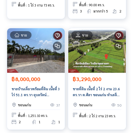
**พร้อมอัตราดอกเบี้ยพิเศษ และ วงเงินสูงสุด 90-100% ของราคา
พื้นที่ : 90.00 ตร.ว.
พื้นที่ : 1 ไร่ 3 งาน 73 ตร.ว.
ประเมิน**
3
มากกว่า 5
2
สนใจสอบถามข้อมูลเพิ่มเติม หรือ นัดชมบ้านได้ที่
Tel :
0949685895
โชค (รหัสตัวแทน 7215)
ขาย
ขาย
Line ID : chutiponck
Callcenter :
02-047-4282
สนใจดูทรัพย์อื่นๆ เพิ่มเติม มากกว่า 3,000 รายการ
www.tb.co.th
฿8,000,000
฿3,290,000
The Best Property Agent CO,.LTD. ผู้นำด้านธุรกิจนายหน้า ตัวแ
ทนอสังหาริมทรัพย์ครบวงจร ด้วยความเป็นมืออาชีพ ใช้เทคโนโล
ขายบ้านเดี่ยวพร้อมที่ดิน เนื้อที่ 3
ขายที่ดิน เนื้อที่ 2 ไร่ 2 งาน 23.6
ยี และ นวัตกรรมที่สร้างสรรค์ เพื่อส่งมอบบริการที่ดีที่สุดเพื่อคุณ ใ
ไร่ 51.1 ตร.วา อุบลรัตน์
ตร.วา ต.ศิลา ขอนแก่น ทำเลดี
ห้บริการด้าน ซื้อ ขาย เช่า อสังหาริมทรัพย์
ขอนแก่น
วิวทุ่งนา
ขอนแก่น
ขอนแก่น
37
50
พื้นที่ : 1,251.10 ตร.ว.
พื้นที่ : 2 ไร่ 2 งาน 23 ตร.ว.
2
1
1