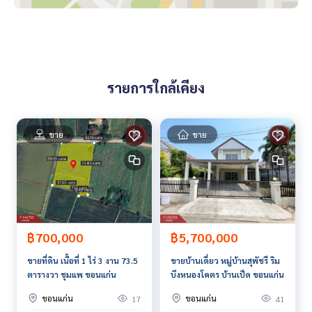
ของแถม
• แอร์สภาพดี 3 เครื่อง
• เครื่องทำน้ำอุ่น 2 เครื่อง
• เตียงนอนหนานุ่ม พร้อมโต๊ะเครื่องแป้งเข้าชุด
• ตู้วางทีวีดีไซน์สวย
• ตู้ใส่รองเท้า
รายการใกล้เคียง
• แท็งค์น้ำสำรอง
สถานที่ใกล้เคียง
• มหาวิทยาลัยขอนแก่น (มข.): ใกล้ประตูฝั่งกังสดาลและฝั่งรพ.ศรี
ขาย
ขาย
นครินทร์
• ค่ายสีหราชเดโชชัย: ใกล้แหล่งงานและสวัสดิการ
• แหล่งกินเที่ยว: ตลาดร.๘, ร้านสะดวกซื้อ, คาเฟ่ชื่อดัง
• โรงพยาบาล: รพ.กรุงเทพขอนแก่น และ รพ.ศรีนครินทร์
ราคา : 2,500,000 บาท
฿5,700,000
฿700,000
ลิงค์แผนที่ :
https://maps.google.com/?q=16.45706417,10
ขายบ้านเดี่ยว หมู่บ้านสุพัชรี ริม
ขายที่ดิน เนื้อที่ 1 ไร่ 3 งาน 73.5
2.79876709
บึงหนองโคตร บ้านเป็ด ขอนแก่น
ตารางวา ชุมแพ ขอนแก่น
**เรามีบริการจัดสินเชื่อให้ฟรี พร้อมยินดีให้คำปรึกษา มีให้เลือกทุ
ขอนแก่น
ขอนแก่น
41
17
กธนาคาร**