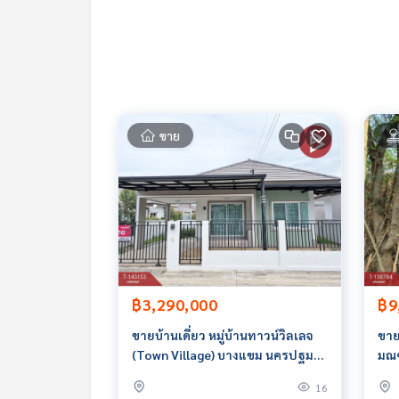
- ชุดโต๊ะรับประทานอาหาร
ราคา : 5,700,000 บาท
ลิงค์แผนที่ :
https://maps.google.com/?q=13.74
**เรามีบริการจัดสินเชื่อให้ฟรี พร้อมยินดีให้คำปรึกษา
ขาย
**พร้อมอัตราดอกเบี้ยพิเศษ และ วงเงินสูงสุด 90-10
สนใจสอบถามข้อมูลเพิ่มเติม หรือ นัดชมบ้านได้ที่
Tel :
0949532829
น้ำตาล (รหัสตัวแทน 6302)
Line ID :
0949532829
Callcenter :
02-047-4282
สนใจดูทรัพย์อื่นๆ เพิ่มเติม มากกว่า 3,000 รายการ
฿3,290,000
฿9
www.tb.co.th
ขายบ้านเดี่ยว หมู่บ้านทาวน์วิลเลจ
ขายท
The Best Property Agent CO,.LTD. ผู้นำด้านธุรกิจน
(Town Village) บางแขม นครปฐม
มณ
ทคโนโลยี และ นวัตกรรมที่สร้างสรรค์ เพื่อส่งมอบบริการที
ใกล้เซ็นทรัล
16