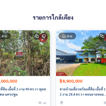
รายการใกล้เคียง
278500,100.24077800
 มีให้เลือกทุกธนาคาร**
ขาย
ขาย
0% ของราคาประเมิน**
,000,000
฿8,900,000
ี่ดิน เนื้อที่ 2 งาน 90 ตร.วา พุทธ
ขายบ้านเดี่ยวพร้อมที่ดิน เนื้อที่ 1 
ายหน้า ตัวแทนอสังหาริมทรัพย์ครบวงจร ด้วยความเป็นมืออาชีพ ใช้เ
ฑล นครปฐม
2 งาน 28.4 ตร.วา ดอนยายหอม
่ดีที่สุดเพื่อคุณ ให้บริการด้าน ซื้อ ขาย เช่า อสังหาริมทรัพย์
นครปฐม
45