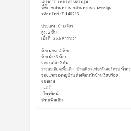
โครงการ : เพชรทวี นครปฐม
ที่ตั้ง : ต.สามพราน อ.สามพราน จ.นครปฐม
รหัสทรัพย์ : T-140213
ประเภท : บ้านเดี่ยว
สูง : 2 ชั้น
เนื้อที่ : 35.5 ตารางวา
ห้องนอน : 4 ห้อง
ห้องน้ำ : 3 ห้อง
จอดรถได้ : 2 คัน
รายละเอียดเพิ่มเติม : บ้านเดี่ยว เฟอร์นิเจอร์ครบ หิ้วกระ
ซอยแรกของหมู่บ้าน ต่อเติมหน้าบ้านเรียบร้อย
ของแถม
- แอร์
- โทรทัศน์
- เครื่องดูดควัน
อ่านเพิ่มเติม
- เครื่องทำน้ำแร่
- กล้องวงจรปิด
- ประตูเข้าบ้านระบบสแกนใบหน้า
- เฟอร์นิเจอร์ห้องนอนครบเช็ต
- โซฟาชุดใหญ่