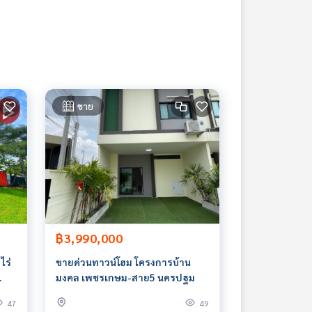
ขาย
฿3,990,000
ไร่
ขายด่วนทาวน์โฮม โครงการบ้าน
มงคล เพชรเกษม-สาย5 นครปฐม
47
49