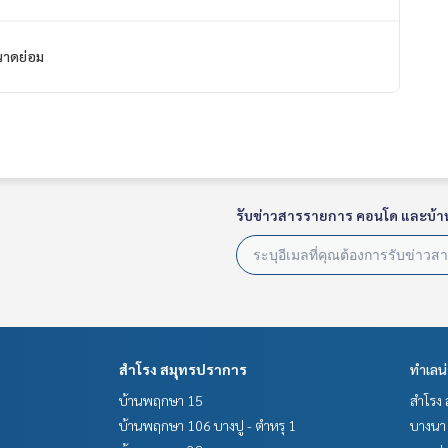
าดย่อม
่วน
รับข่าวสารรายการ คอนโด และบ้า
263868,100.41754824
 มีให้เลือกทุกธนาคาร**
0% ของราคาประเมิน**
สำโรง สมุทรปราการ
ทำเลน
บ้านพฤกษา 15
สำโรง 
บ้านพฤกษา 106 บางปู - ตำหรุ 1
บางนา 