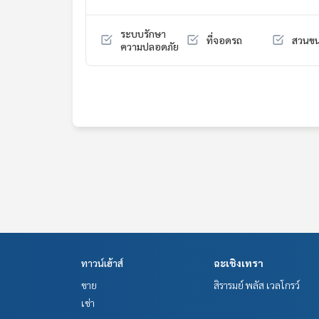
-โรงพยาบาลบางกอก
-ม.เทคโนโลยีพระจอมเกล้าธนบุรี
ระบบรักษา
ที่จอดรถ
สวนขน
-ศาลพันท้ายนรสิงห์
ความปลอดภัย
-ศูนย์แสดงสัตว์น้ำ
-อบต.พันท้ายนรสิงห์
ของแถม
แอร์ 3 เครื่อง ผ้าม่าน เครื่องทำน้ำอุ่น เฟอร์นิเจอร์บางส
ราคา : 3,650,000 บาท
ลิงค์แผนที่ :
https://maps.google.com/?q=13.54
**เรามีบริการจัดสินเชื่อให้ฟรี พร้อมยินดีให้คำปรึกษา
**พร้อมอัตราดอกเบี้ยพิเศษ และ วงเงินสูงสุด 90-10
สนใจสอบถามข้อมูลเพิ่มเติม หรือ นัดชมบ้านได้ที่
ทาวน์เฮ้าส์
ฉะเชิงเทรา
Tel :
0612479826
แอน (รหัสตัวแทน 5540)
Line ID : annaod6909
ขาย
สิรารมย์ พลัส เวลโกรว์
Tel :
0631653359
ออด (รหัสตัวแทน 5540-1)
เช่า
Line ID : Aodaodpo