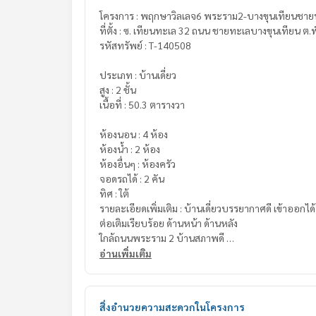
โครงการ : พฤกษาวิลเลจ6 พระราม2-บางขุนเทียนชาย
ที่ตั้ง : ซ. เทียนทะเล 32 ถนน ชายทะเลบางขุนเทียน ต
รหัสทรัพย์ : T-140508
ประเภท : บ้านเดี่ยว
สูง : 2 ชั้น
เนื้อที่ : 50.3 ตารางวา
ห้องนอน : 4 ห้อง
ห้องน้ำ : 2 ห้อง
ห้องอื่นๆ : ห้องครัว
จอดรถได้ : 2 คัน
ทิศ : ใต้
รายละเอียดเพิ่มเติม : บ้านเดี่ยวบรรยากาศดี เข้าออกไ
ต่อเติมเรียบร้อย ด้านหน้า ด้านหลัง
ใกล้ถนนพระราม 2 บ้านสภาพดี
อ่านเพิ่มเติม
สถานที่ใกล้เคียง
-ทางด่วนพระราม 2
-เซ็นทรัล บิ๊กซี โลตัสพระราม 2
สิ่งอำนวยความสะดวกในโครงการ
-โรงพยาบาลนครธน