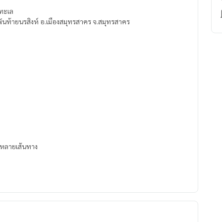
ทะเล
.พันท้ายนรสิงห์ อ.เมืองสมุทรสาคร จ.สมุทรสาคร
ด้หลายเส้นทาง