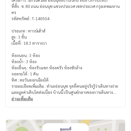
โครงการ : แกรนด์วิลล์ อ่อนนุช80 (Grand Ville On-nut80)
ที่ตั้ง : ซ. 80 ถนน อ่อนนุช แขวงประเวศ เขตประเวศ กรุงเทพมหาน
คร
รหัสทรัพย์ : T-140504
ประเภท : ทาวน์เฮ้าส์
สูง : 3 ชั้น
เนื้อที่ : 18.3 ตารางวา
ห้องนอน : 3 ห้อง
ห้องน้ำ : 3 ห้อง
ห้องอื่นๆ : ห้องรับแขก ห้องครัว ห้องซักล้าง
จอดรถได้ : 1 คัน
ทิศ : ตะวันออกเฉียงใต้
รายละเอียดเพิ่มเติม : ทำเลอ่อนนุช จุดที่คนอยู่จริงรู้ว่าเดินทางง่าย
และมูลค่าเติบโตต่อเนื่อง บ้านนึ้ เป็นศูนย์กลางของการเดินทาง
ที่สามารถเชื่อมต่อได้ทั้ง “เมือง-สนามบิน-โซนธุรกิจ” แบบครบวงจ
อ่านเพิ่มเติม
ร
เดินทางสะดวก เชื่อมได้หลายเส้นทาง
• ถนนอ่อนนุช
• ถนนศรีนครินทร์
• ถนนพัฒนาการ
ดูแผนที่