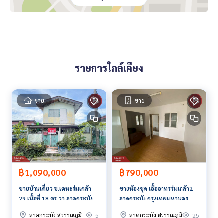
• ถนนเฉลิมพระเกียรติ ร.9
• วงแหวนกาญจนาภิเษก
• มอเตอร์เวย์ กรุงเทพ–ชลบุรี
จากตำแหน่งของบ้าน เดินทางสะดวกสบาย เช่น
• ซีคอนสแควร์ ศรีนครินทร์
• พาราไดซ์ พาร์ค
รายการใกล้เคียง
• สวนหลวง ร.9
• Airport Rail Link หัวหมาก
• สนามบินสุวรรณภูมิ
• บางนา / พระโขนง / เอกมัย / พระราม 9
ขาย
ขาย
ใกล้ Lotus’s On Nut 80 / 7-11 หน้าปากซอย
ราคา : 2,350,000 บาท
ลิงค์แผนที่ :
https://maps.google.com/?q=13.71577261,10
0.67226268
฿1,090,000
฿790,000
**เรามีบริการจัดสินเชื่อให้ฟรี พร้อมยินดีให้คำปรึกษา มีให้เลือกทุ
ขายบ้านเดี่ยว ซ.เคหะร่มเกล้า
ขายห้องชุด เอื้ออาทรร่มเกล้า2
กธนาคาร**
29 เนื้อที่ 18 ตร.วา ลาดกระบัง
ลาดกระบัง กรุงเทพมหานคร
**พร้อมอัตราดอกเบี้ยพิเศษ และ วงเงินสูงสุด 90-100% ของราคา
กรุงเทพมหานคร
ประเมิน**
ลาดกระบัง สุวรรณภูมิ
ลาดกระบัง สุวรรณภูมิ
5
25