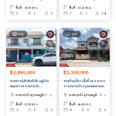
สนใจสอบถามข้อมูลเพิ่มเติม หรือ นัดชมบ้านได้ที่
พื้นที่ : 18.00 ตร.ว.
พื้นที่ : 33.20 ตร.ม.
Tel :
0926155692
โอ๋ (รหัสตัวแทน 6521)
1
1
2
1
1
1-4
Line ID : Laaorkids
Callcenter :
02-047-4282
ขาย
ขาย
สนใจดูทรัพย์อื่นๆ เพิ่มเติม มากกว่า 3,000 รายการ
www.tb.co.th
The Best Property Agent CO,.LTD. ผู้นำด้านธุรกิจนายหน้า ตัวแ
ทนอสังหาริมทรัพย์ครบวงจร ด้วยความเป็นมืออาชีพ ใช้เทคโนโล
ยี และ นวัตกรรมที่สร้างสรรค์ เพื่อส่งมอบบริการที่ดีที่สุดเพื่อคุณ ใ
฿1,890,000
฿2,300,000
ห้บริการด้าน ซื้อ ขาย เช่า อสังหาริมทรัพย์
ขายทาวน์เฮ้าส์หลังริม หมู่บ้าน
ขายบ้านเดี่ยว เนื้อที่ 46.6 ตาราง
พฤกษา 58 ลาดกระบัง-
วา ลาดกระบัง กรุงเทพมหานคร
สุวรรณภูมิ สมุทรปราการ
ลาดกระบัง สุวรรณภูมิ
ลาดกระบัง สุวรรณภูมิ
56
4
พื้นที่ : 23.50 ตร.ว.
พื้นที่ : 46.60 ตร.ว.
3
2
2
4
2
2