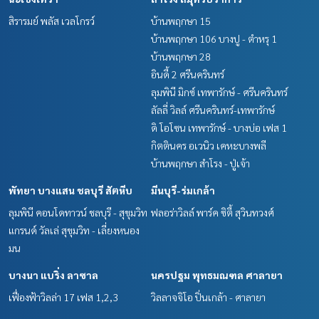
สิรารมย์ พลัส เวลโกรว์
บ้านพฤกษา 15
บ้านพฤกษา 106 บางปู - ตำหรุ 1
บ้านพฤกษา 28
อินดี้ 2 ศรีนครินทร์
ลุมพินี มิกซ์ เทพารักษ์ - ศรีนครินทร์
ลัลลี่ วิลล์ ศรีนครินทร์-เทพารักษ์
ดิ โอโซน เทพารักษ์ - บางบ่อ เฟส 1
กิตตินคร อเวนิว เคหะบางพลี
บ้านพฤกษา สำโรง - ปู่เจ้า
พัทยา บางแสน ชลบุรี สัตหีบ
มีนบุรี-ร่มเกล้า
ลุมพินี คอนโดทาวน์ ชลบุรี - สุขุมวิท
ฟลอร่าวิลล์ พาร์ค ซิตี้ สุวินทวงศ์
แกรนด์ วัลเล่ สุขุมวิท - เลี่ยงหนอง
มน
บางนา แบริ่ง ลาซาล
นครปฐม พุทธมณฑล ศาลายา
เฟื่องฟ้าวิลล่า 17 เฟส 1,2,3
วิลลาจจิโอ ปิ่นเกล้า - ศาลายา