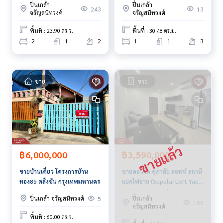
ประเมิน**
ปิ่นเกล้า
ปิ่นเกล้า
243
13
จรัญสนิทวงศ์
จรัญสนิทวงศ์
สนใจสอบถามข้อมูลเพิ่มเติม หรือ นัดชมบ้านได้ที่
พื้นที่ : 23.90 ตร.ว.
พื้นที่ : 30.48 ตร.ม.
Tel :
0962349944
ทราย (รหัสตัวแทน 4467)
2
1
2
1
1
3
Line ID : Sa-iii
Callcenter :
02-047-4282
ขาย
ขาย
สนใจดูทรัพย์อื่นๆ เพิ่มเติม มากกว่า 3,000 รายการ
www.tb.co.th
The Best Property Agent CO,.LTD. ผู้นำด้านธุรกิจนายหน้า ตัวแ
ทนอสังหาริมทรัพย์ครบวงจร ด้วยความเป็นมืออาชีพ ใช้เทคโนโล
ยี และ นวัตกรรมที่สร้างสรรค์ เพื่อส่งมอบบริการที่ดีที่สุดเพื่อคุณ ใ
ห้บริการด้าน ซื้อ ขาย เช่า อสังหาริมทรัพย์
฿3,590,000
฿6,000,000
ขายคอนโด ศุภาลัย ลอฟท์ สถานี
ขายบ้านเดี่ยว โครงการบ้าน
แยกไฟฉาย (Supalai Loft Yaek
ทอง85 ตลิ่งชัน กรุงเทพมหานคร
Fai Chai Station)
ปิ่นเกล้า
ปิ่นเกล้า จรัญสนิทวงศ์
5
กรุงเทพมหานคร
195
จรัญสนิทวงศ์
พื้นที่ : 60.00 ตร.ว.