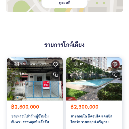
- ถนนสิรินธร
ดูแผนที่
- สะพานกรุงธนบุรี
- MRT บางพลัด
สถานที่ใกล้เคียง
- ม.สวนดุสิต
- เซ็นทรันปิ่นเกล้า
รายการใกล้เคียง
- โลตัสจรัญสนิทวงศ์
- ช่างชุ่ย
- โรงพยาบางเจ้าพระยา
- โรงพยาบาลตา หู คอ จมูก
ขาย
ขาย
- อยู่ในแหล่งร้านอาหาร
ราคา : 1,450,000 บาท
ลิงค์แผนที่ :
https://maps.google.com/?q=13.78932800,10
0.48533407
฿2,600,000
฿2,300,000
**เรามีบริการจัดสินเชื่อให้ฟรี พร้อมยินดีให้คำปรึกษา มีให้เลือกทุ
ขายทาวน์เฮ้าส์ หมู่บ้านอิ่ม
ขายคอนโด ดีคอนโด แคมปัส
กธนาคาร**
อัมพร3 ราชพฤกษ์ ตลิ่งชัน
รีสอร์ท ราชพฤกษ์-จรัญฯ13
**พร้อมอัตราดอกเบี้ยพิเศษ และ วงเงินสูงสุด 90-100% ของราคา
กรุงเทพมหานคร
กรุงเทพมหานคร