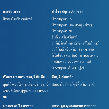
ฉะเชิงเทรา
สำโรง สมุทรปราการ
สิรารมย์ พลัส เวลโกรว์
บ้านพฤกษา 15
บ้านพฤกษา 106 บางปู - ตำหรุ 1
บ้านพฤกษา 28
อินดี้ 2 ศรีนครินทร์
ลุมพินี มิกซ์ เทพารักษ์ - ศรีนครินทร์
ลัลลี่ วิลล์ ศรีนครินทร์-เทพารักษ์
ดิ โอโซน เทพารักษ์ - บางบ่อ เฟส 1
กิตตินคร อเวนิว เคหะบางพลี
บ้านพฤกษา สำโรง - ปู่เจ้า
พัทยา บางแสน ชลบุรี สัตหีบ
มีนบุรี-ร่มเกล้า
ลุมพินี คอนโดทาวน์ ชลบุรี - สุขุมวิท
ฟลอร่าวิลล์ พาร์ค ซิตี้ สุวินทวงศ์
แกรนด์ วัลเล่ สุขุมวิท - เลี่ยงหนอง
มน
บางนา แบริ่ง ลาซาล
นครปฐม พุทธมณฑล ศาลายา