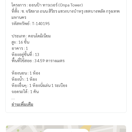
โครงการ : ออนป้า ทาวเวอร์ (Onpa Tower)
ที่ตั้ง : ซ. จรัสลาภ ถนน สิริธร แขวงบางบำหรุ เขตบางพลัด กรุงเทพ
มหานคร
รหัสทรัพย์ : T-140195
ประเภท : คอนโดมิเนียม
สูง : 16 ชั้น
อาคาร : 1
ห้องอยู่ชั้นที่ : 13
พื้นที่ใช้สอย : 34.59 ตารางเมตร
ห้องนอน : 1 ห้อง
ห้องน้ำ : 1 ห้อง
ห้องอื่นๆ : 1 ห้องนั่งเล่น 1 ระเบียง
จอดรถได้ : 1 คัน
รายละเอียดเพิ่มเติม : ขายคอนโด ออนป้าทาวเอร์ Onpa Tower บร
อ่านเพิ่มเติม
รยากาศดี เงียบสงบ วิวระเบียงไม่มีตึกบัง
เดินทางสะดวกติดถนนหลายสาย
- ถนนจรัญสนิทวงษ์