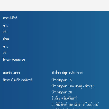
ม.ธนบุรี
รพ.ราชพิพัฒน์
รพ.ศรีวิชัย 2
รพ.วิชัยเวช
ทาวน์เฮ้าส์
พุทธมณฑล
ขาย
สถานีขนส่งสายใต้ใหม่
เช่า
ราคา : 12,300,000 บาท
บ้าน
ขาย
ลิงค์แผนที่ :
https://maps.google.com/?q=13.76989051,10
0.36058233
เช่า
โครงการของเรา
**เรามีบริการจัดสินเชื่อให้ฟรี พร้อมยินดีให้คำปรึกษา มีให้เลือกทุ
กธนาคาร**
**พร้อมอัตราดอกเบี้ยพิเศษ และ วงเงินสูงสุด 90-100% ของราคา
ฉะเชิงเทรา
สำโรง สมุทรปราการ
ประเมิน**
สิรารมย์ พลัส เวลโกรว์
บ้านพฤกษา 15
บ้านพฤกษา 106 บางปู - ตำหรุ 1
สนใจสอบถามข้อมูลเพิ่มเติม หรือ นัดชมบ้านได้ที่
บ้านพฤกษา 28
Tel :
0621692491
ป๋อมแป๋ม (รหัสตัวแทน 6464)
Line ID :
0621692491
อินดี้ 2 ศรีนครินทร์
ลุมพินี มิกซ์ เทพารักษ์ - ศรีนครินทร์
Callcenter :
02-047-4282