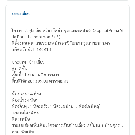
รายละเอียด
โครงการ : ศุภาลัย พรีมา วิลล่า พุทธมณฑลสาย3 (Supalai Prima Vi
lla Phutthamonthon Sai3)
ที่ตั้ง : แขวงศาลาธรรมสพน์ เขตทวีวัฒนา กรุงเทพมหานคร
รหัสทรัพย์ : T-140418
ประเภท : บ้านเดี่ยว
สูง : 2 ชั้น
เนื้อที่ : 1 งาน 14.7 ตารางวา
พื้นที่ใช้สอย : 309.00 ตารางเมตร
ห้องนอน : 4 ห้อง
ห้องน้ำ : 4 ห้อง
ห้องอื่นๆ : 1 ห้องครัว, 1 ห้องแม่บ้าน, 2 ห้องโถงใหญ่
จอดรถได้ : 4 คัน
ทิศ : เหนือ
รายละเอียดเพิ่มเติม : โครงการเป็นบ้านเดี่ยว 2 ชั้น แบบบ้านศุภรา
ช ซีรีส์ใหญ่สุด พื้นที่ใช้สอยเยอะ ราคาที่คุ้มที่สุดในโครงการสภาพส
อ่านเพิ่มเติม