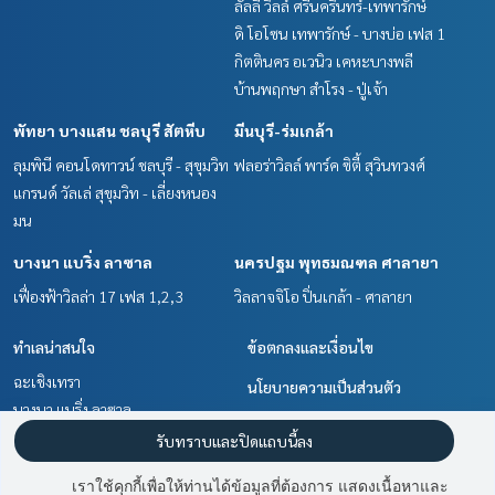
ลัลลี่ วิลล์ ศรีนครินทร์-เทพารักษ์
ดิ โอโซน เทพารักษ์ - บางบ่อ เฟส 1
สนใจดูทรัพย์อื่นๆ เพิ่มเติม มากกว่า 3,000 รายการ
กิตตินคร อเวนิว เคหะบางพลี
www.tb.co.th
บ้านพฤกษา สำโรง - ปู่เจ้า
The Best Property Agent CO,.LTD. ผู้นำด้านธุรกิจนายหน้า ตัวแ
พัทยา บางแสน ชลบุรี สัตหีบ
มีนบุรี-ร่มเกล้า
ทนอสังหาริมทรัพย์ครบวงจร ด้วยความเป็นมืออาชีพ ใช้เทคโนโล
ยี และ นวัตกรรมที่สร้างสรรค์ เพื่อส่งมอบบริการที่ดีที่สุดเพื่อคุณ ใ
ลุมพินี คอนโดทาวน์ ชลบุรี - สุขุมวิท
ฟลอร่าวิลล์ พาร์ค ซิตี้ สุวินทวงศ์
ห้บริการด้าน ซื้อ ขาย เช่า อสังหาริมทรัพย์
แกรนด์ วัลเล่ สุขุมวิท - เลี่ยงหนอง
มน
บางนา แบริ่ง ลาซาล
นครปฐม พุทธมณฑล ศาลายา
เฟื่องฟ้าวิลล่า 17 เฟส 1,2,3
วิลลาจจิโอ ปิ่นเกล้า - ศาลายา
ทำเลน่าสนใจ
ข้อตกลงและเงื่อนไข
ฉะเชิงเทรา
นโยบายความเป็นส่วนตัว
บางนา แบริ่ง ลาซาล
เกี่ยวกับเรา
สำโรง สมุทรปราการ
รับทราบและปิดแถบนี้ลง
นครปฐม พุทธมณฑล ศาลายา
วิธีการฝากขาย-เช่า
เราใช้คุกกี้เพื่อให้ท่านได้ข้อมูลที่ต้องการ แสดงเนื้อหาและ
พัทยา บางแสน ชลบุรี สัตหีบ