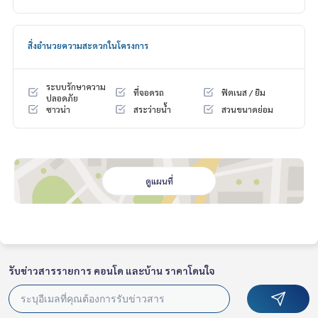
วย ตกแต่งพร้อมอยู่ พื้นที่กว้างขวาง ในสังคมคุณภาพที่เงียบสงบแ
ละเป็นส่วนตัว
สิ่งอำนวยความสะดวกในโครงการ
ห้องแม่บ้าน และห้องน้ำแยกเป็นสัดส่วน ครัวขนาดใหญ่บิวท์อิน ท็
อปหินอย่างดี เครื่องใช้ไฟฟ้า เตาไฟฟ้า ที่ดูดควัน เตาอบขนาดให
ญ่
ระบบรักษาความ
ที่จอดรถ
ฟิตเนส / ยิม
​ห้องโถง Living Area ขนาดใหญ่ โปร่งโล่ง บันไดอลังการ เหมาะกับ
ปลอดภัย
ซาวน่า
สระว่ายน้ำ
สวนขนาดย่อม
ครอบครัว
เพียง 5 นาที ถึงถนนพรานนก-พุทธมณฑลสาย 4 (ตัดใหม่) เข้าเมือง
สะดวกมาก
สถานที่ใกล้เคียง
ดูแผนที่
บุญถาวร บรมราชชนนี
The Brio Mall
Image Mall
รร.นวมินทราชินูทิศสตรีวิทยา
รร.สารสาสน์ธนบุรี
รร.กสินธรวิทยา
รับข่าวสารรายการ คอนโด และบ้าน ราคาโดนใจ
รร.อัสสัมชัญธนบุรี.
ม.มหิดล
ม.เอเชียอาคเนย์