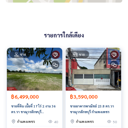
Tel :
0653256999
หน่อย (รหัสตัวแทน 5428)
Line ID : Thanaphon256
Callcenter :
02-047-4282
รายการใกล้เคียง
สนใจดูทรัพย์อื่นๆ เพิ่มเติม มากกว่า 3,000 รายการ
www.tb.co.th
The Best Property Agent CO,.LTD. ผู้นำด้านธุรกิจนายหน้า ตัวแ
ขาย
ขาย
ทนอสังหาริมทรัพย์ครบวงจร ด้วยความเป็นมืออาชีพ ใช้เทคโนโล
ยี และ นวัตกรรมที่สร้างสรรค์ เพื่อส่งมอบบริการที่ดีที่สุดเพื่อคุณ ใ
ห้บริการด้าน ซื้อ ขาย เช่า อสังหาริมทรัพย์
฿3,590,000
฿6,499,000
ขายอาคารพาณิชย์ 23.8 ตร.วา
ขายที่ดิน เนื้อที่ 17 ไร่ 2 งาน 36
ขาณุวรลักษบุรี กำแพงเพชร
ตร.วา ขาณุวรลักษบุรี
กำแพงเพชร
กำแพงเพชร
กำแพงเพชร
50
40