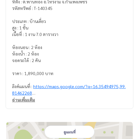
ที่ตั้ง : ต.พานทอง อ.ไทรงาม จ.กำแพงเพชร
รหัสทรัพย์ : T-140345
ประเภท : บ้านเดี่ยว
สูง : 1 ชั้น
เนื้อที่ : 1 งาน 7.0 ตารางวา
ห้องนอน : 2 ห้อง
ห้องน้ำ : 2 ห้อง
จอดรถได้ : 2 คัน
ราคา : 1,890,000 บาท
ลิงค์แผนที่ :
https://maps.google.com/?q=16.35494975,99.
81462268
อ่านเพิ่มเติม
**เรามีบริการจัดสินเชื่อให้ฟรี พร้อมยินดีให้คำปรึกษา มีให้เลือกทุ
กธนาคาร**
**พร้อมอัตราดอกเบี้ยพิเศษ และ วงเงินสูงสุด 90-100% ของราคา
ประเมิน**
ดูแผนที่
สนใจสอบถามข้อมูลเพิ่มเติม หรือ นัดชมบ้านได้ที่