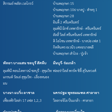
สิรารมย์ พลัส เวลโกรว์
บ้านพฤกษา 15
บ้านพฤกษา 106 บางปู - ตำหรุ 1
บ้านพฤกษา 28
อินดี้ 2 ศรีนครินทร์
ลุมพินี มิกซ์ เทพารักษ์ - ศรีนครินทร์
ลัลลี่ วิลล์ ศรีนครินทร์-เทพารักษ์
ดิ โอโซน เทพารักษ์ - บางบ่อ เฟส 1
กิตตินคร อเวนิว เคหะบางพลี
บ้านพฤกษา สำโรง - ปู่เจ้า
พัทยา บางแสน ชลบุรี สัตหีบ
มีนบุรี-ร่มเกล้า
ลุมพินี คอนโดทาวน์ ชลบุรี - สุขุมวิท
ฟลอร่าวิลล์ พาร์ค ซิตี้ สุวินทวงศ์
แกรนด์ วัลเล่ สุขุมวิท - เลี่ยงหนอง
มน
บางนา แบริ่ง ลาซาล
นครปฐม พุทธมณฑล ศาลายา
เฟื่องฟ้าวิลล่า 17 เฟส 1,2,3
วิลลาจจิโอ ปิ่นเกล้า - ศาลายา
ทำเลน่าสนใจ
ข้อตกลงและเงื่อนไข