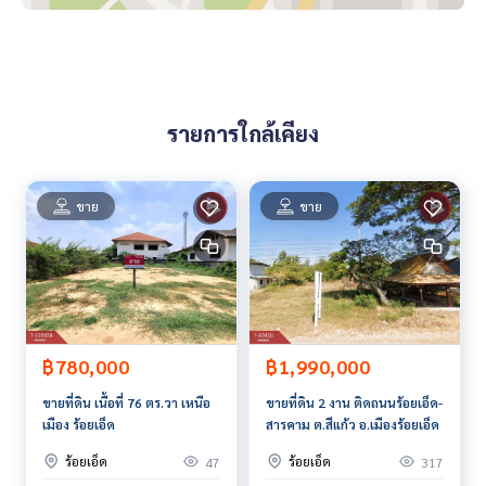
- บึงพลาญชัยร้อยเอ็ด
ราคา : 13,990,000 บาท
ลิงค์แผนที่ :
https://maps.google.com/?q=16.05971461,10
รายการใกล้เคียง
3.64556583
**เรามีบริการจัดสินเชื่อให้ฟรี พร้อมยินดีให้คำปรึกษา มีให้เลือกทุ
กธนาคาร**
ขาย
ขาย
**พร้อมอัตราดอกเบี้ยพิเศษ และ วงเงินสูงสุด 90-100% ของราคา
ประเมิน**
สนใจสอบถามข้อมูลเพิ่มเติม หรือ นัดชมบ้านได้ที่
Tel :
0894507318
ทองใบ (รหัสตัวแทน 6656)
Line ID :
0894507318
Tel :
0812677678
ติ๊ก (รหัสตัวแทน 6656-1)
฿780,000
฿1,990,000
Line ID :
0812677678
ขายที่ดิน เนื้อที่ 76 ตร.วา เหนือ
ขายที่ดิน 2 งาน ติดถนนร้อยเอ็ด-
เมือง ร้อยเอ็ด
สารคาม ต.สีแก้ว อ.เมืองร้อยเอ็ด
Callcenter :
02-047-4282
ร้อยเอ็ด
ร้อยเอ็ด
47
317
สนใจดูทรัพย์อื่นๆ เพิ่มเติม มากกว่า 3,000 รายการ