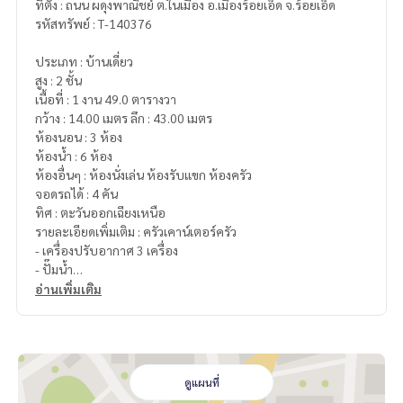
ที่ตั้ง : ถนน ผดุงพาณิชย์ ต.ในเมือง อ.เมืองร้อยเอ็ด จ.ร้อยเอ็ด
รหัสทรัพย์ : T-140376
ประเภท : บ้านเดี่ยว
สูง : 2 ชั้น
เนื้อที่ : 1 งาน 49.0 ตารางวา
กว้าง : 14.00 เมตร ลึก : 43.00 เมตร
ห้องนอน : 3 ห้อง
ห้องน้ำ : 6 ห้อง
ห้องอื่นๆ : ห้องนั่งเล่น ห้องรับแขก ห้องครัว
จอดรถได้ : 4 คัน
ทิศ : ตะวันออกเฉียงเหนือ
รายละเอียดเพิ่มเติม : ครัวเคาน์เตอร์ครัว
- เครื่องปรับอากาศ 3 เครื่อง
- ปั๊มน้ำ
- ถังเก็บน้ำ แทงค์น้ำ
อ่านเพิ่มเติม
- ประตูหน้าถังระบบเปิดปิดไฟฟ้า
สถานที่ใกล้เคียง
- เต็มหม้อชาบู 101
- วัดเหนือ
ดูแผนที่
- ติดนมไอโบ้ร้อยเอ็ด