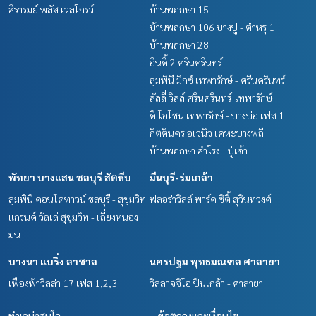
สิรารมย์ พลัส เวลโกรว์
บ้านพฤกษา 15
บ้านพฤกษา 106 บางปู - ตำหรุ 1
บ้านพฤกษา 28
อินดี้ 2 ศรีนครินทร์
ลุมพินี มิกซ์ เทพารักษ์ - ศรีนครินทร์
ลัลลี่ วิลล์ ศรีนครินทร์-เทพารักษ์
ดิ โอโซน เทพารักษ์ - บางบ่อ เฟส 1
กิตตินคร อเวนิว เคหะบางพลี
บ้านพฤกษา สำโรง - ปู่เจ้า
พัทยา บางแสน ชลบุรี สัตหีบ
มีนบุรี-ร่มเกล้า
ลุมพินี คอนโดทาวน์ ชลบุรี - สุขุมวิท
ฟลอร่าวิลล์ พาร์ค ซิตี้ สุวินทวงศ์
แกรนด์ วัลเล่ สุขุมวิท - เลี่ยงหนอง
มน
บางนา แบริ่ง ลาซาล
นครปฐม พุทธมณฑล ศาลายา
เฟื่องฟ้าวิลล่า 17 เฟส 1,2,3
วิลลาจจิโอ ปิ่นเกล้า - ศาลายา
ทำเลน่าสนใจ
ข้อตกลงและเงื่อนไข