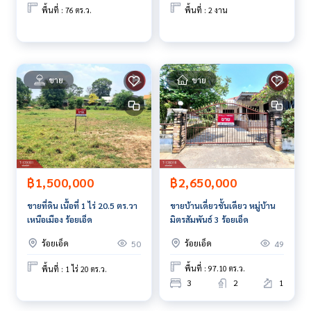
www.tb.co.th
พื้นที่ : 76 ตร.ว.
พื้นที่ : 2 งาน
The Best Property Agent CO,.LTD. ผู้นำด้านธุรกิจนายหน้า ตัวแ
ทนอสังหาริมทรัพย์ครบวงจร ด้วยความเป็นมืออาชีพ ใช้เทคโนโล
ยี และ นวัตกรรมที่สร้างสรรค์ เพื่อส่งมอบบริการที่ดีที่สุดเพื่อคุณ ใ
ขาย
ขาย
ห้บริการด้าน ซื้อ ขาย เช่า อสังหาริมทรัพย์
฿2,650,000
฿1,500,000
ขายบ้านเดี่ยวชั้นเดียว หมู่บ้าน
ขายที่ดิน เนื้อที่ 1 ไร่ 20.5 ตร.วา
มิตรสัมพันธ์ 3 ร้อยเอ็ด
เหนือเมือง ร้อยเอ็ด
ร้อยเอ็ด
ร้อยเอ็ด
49
50
พื้นที่ : 97.10 ตร.ว.
พื้นที่ : 1 ไร่ 20 ตร.ว.
3
2
1