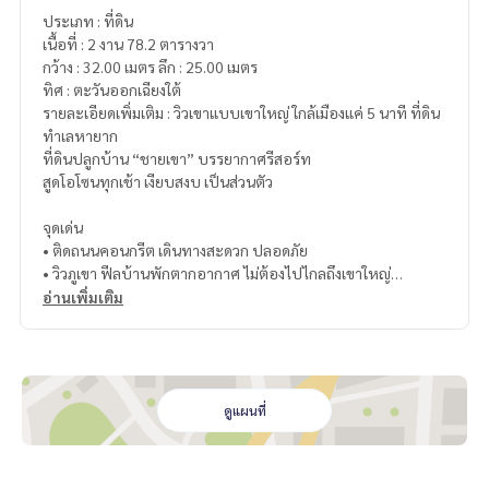
ประเภท : ที่ดิน
เนื้อที่ : 2 งาน 78.2 ตารางวา
กว้าง : 32.00 เมตร ลึก : 25.00 เมตร
ทิศ : ตะวันออกเฉียงใต้
รายละเอียดเพิ่มเติม : วิวเขาแบบเขาใหญ่ ใกล้เมืองแค่ 5 นาที ที่ดิน
ทำเลหายาก
ที่ดินปลูกบ้าน “ชายเขา” บรรยากาศรีสอร์ท
สูดโอโซนทุกเช้า เงียบสงบ เป็นส่วนตัว
จุดเด่น
• ติดถนนคอนกรีต เดินทางสะดวก ปลอดภัย
• วิวภูเขา ฟีลบ้านพักตากอากาศ ไม่ต้องไปไกลถึงเขาใหญ่
• น้ำดี ดินดี อากาศดี น้ำไม่ท่วม
อ่านเพิ่มเติม
• พื้นที่มีศักยภาพ “แหล่งพลอยธรรมชาติ” โอกาสเพิ่มมูลค่าในอน
าคต
ทำเลใกล้เมือง
• โลตัส / อบจ.จันทบุรี / ถ.พระยาตรัง
ดูแผนที่
• คาเฟ่ชื่อดัง ร้านอาหารมากมาย
น้ำ-ไฟฟ้าพร้อมสร้างบ้านได้ทันที