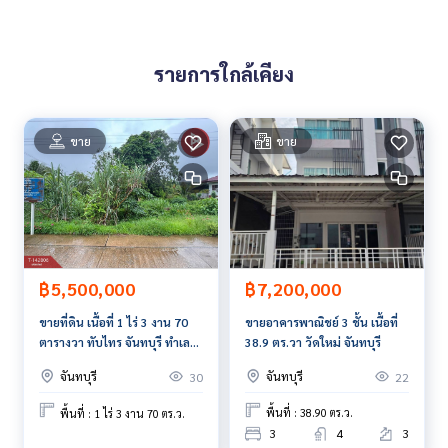
เหมาะทั้ง
• สร้างบ้านพักส่วนตัว
รายการใกล้เคียง
• บ้านสวน / บ้านตากอากาศ
• ซื้อเก็บลงทุนระยะยาว
ราคา : 5,560,000 บาท
ขาย
ขาย
ลิงค์แผนที่ :
https://maps.google.com/?q=12.62772083,10
2.04594542
**เรามีบริการจัดสินเชื่อให้ฟรี พร้อมยินดีให้คำปรึกษา มีให้เลือกทุ
กธนาคาร**
**พร้อมอัตราดอกเบี้ยพิเศษ และ วงเงินสูงสุด 90-100% ของราคา
฿7,200,000
฿5,500,000
ประเมิน**
ขายอาคารพาณิชย์ 3 ชั้น เนื้อที่
ขายที่ดิน เนื้อที่ 1 ไร่ 3 งาน 70
38.9 ตร.วา วัดใหม่ จันทบุรี
ตารางวา ทับไทร จันทบุรี ทำเลดี
สนใจสอบถามข้อมูลเพิ่มเติม หรือ นัดชมบ้านได้ที่
ติดถนน
Tel :
0929744011
หยก (รหัสตัวแทน 7582)
จันทบุรี
จันทบุรี
22
30
Line ID : Janenumphung
พื้นที่ : 38.90 ตร.ว.
พื้นที่ : 1 ไร่ 3 งาน 70 ตร.ว.
Callcenter :
02-047-4282
3
4
3