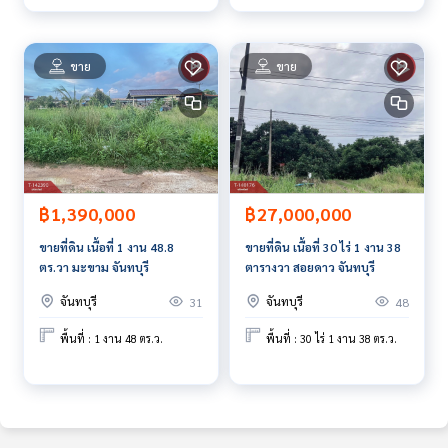
สนใจดูทรัพย์อื่นๆ เพิ่มเติม มากกว่า 3,000 รายการ
www.tb.co.th
ขาย
ขาย
The Best Property Agent CO,.LTD. ผู้นำด้านธุรกิจนายหน้า ตัวแ
ทนอสังหาริมทรัพย์ครบวงจร ด้วยความเป็นมืออาชีพ ใช้เทคโนโล
ยี และ นวัตกรรมที่สร้างสรรค์ เพื่อส่งมอบบริการที่ดีที่สุดเพื่อคุณ ใ
ห้บริการด้าน ซื้อ ขาย เช่า อสังหาริมทรัพย์
฿1,390,000
฿27,000,000
ขายที่ดิน เนื้อที่ 1 งาน 48.8
ขายที่ดิน เนื้อที่ 30 ไร่ 1 งาน 38
ตร.วา มะขาม จันทบุรี
ตารางวา สอยดาว จันทบุรี
จันทบุรี
จันทบุรี
31
48
พื้นที่ : 1 งาน 48 ตร.ว.
พื้นที่ : 30 ไร่ 1 งาน 38 ตร.ว.