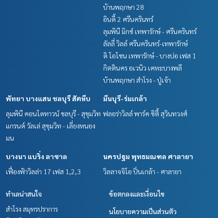
บ้านพฤกษา 28
อินดี้ 2 ศรีนครินทร์
ลุมพินี มิกซ์ เทพารักษ์ - ศรีนครินทร์
ลัลลี่ วิลล์ ศรีนครินทร์-เทพารักษ์
ดิ โอโซน เทพารักษ์ - บางบ่อ เฟส 1
กิตตินคร อเวนิว เคหะบางพลี
บ้านพฤกษา สำโรง - ปู่เจ้า
พัทยา บางแสน ชลบุรี สัตหีบ
มีนบุรี-ร่มเกล้า
ลุมพินี คอนโดทาวน์ ชลบุรี - สุขุมวิท
ฟลอร่าวิลล์ พาร์ค ซิตี้ สุวินทวงศ์
แกรนด์ วัลเล่ สุขุมวิท - เลี่ยงหนอง
มน
บางนา แบริ่ง ลาซาล
นครปฐม พุทธมณฑล ศาลายา
เฟื่องฟ้าวิลล่า 17 เฟส 1,2,3
วิลลาจจิโอ ปิ่นเกล้า - ศาลายา
ทำเลน่าสนใจ
ข้อตกลงและเงื่อนไข
สำโรง สมุทรปราการ
นโยบายความเป็นส่วนตัว