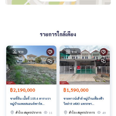
**เรามีบริการจัดสินเชื่อให้ฟรี พร้อมยินดีให้คำปรึกษา มีให้เลือกทุ
กธนาคาร**
**พร้อมอัตราดอกเบี้ยพิเศษ และ วงเงินสูงสุด 90-100% ของราคา
ประเมิน**
สนใจสอบถามข้อมูลเพิ่มเติม หรือ นัดชมบ้านได้ที่
รายการใกล้เคียง
Tel :
0805989161
ไก่ (รหัสตัวแทน 6838)
Line ID :
0814782236
Callcenter :
02-047-4282
ขาย
ขาย
สนใจดูทรัพย์อื่นๆ เพิ่มเติม มากกว่า 3,000 รายการ
www.tb.co.th
The Best Property Agent CO,.LTD. ผู้นำด้านธุรกิจนายหน้า ตัวแ
ทนอสังหาริมทรัพย์ครบวงจร ด้วยความเป็นมืออาชีพ ใช้เทคโนโล
ยี และ นวัตกรรมที่สร้างสรรค์ เพื่อส่งมอบบริการที่ดีที่สุดเพื่อคุณ ใ
฿1,590,000
฿2,190,000
ห้บริการด้าน ซื้อ ขาย เช่า อสังหาริมทรัพย์
ขายทาวน์เฮ้าส์ หมู่บ้านเฟื่องฟ้า
ขายที่ดิน เนื้อที่ 105.6 ตารางวา
วิลล่า9 เฟส3 แพรกษา
หมู่บ้านเพลสแอนด์พาร์ค
สมุทรปราการ
ประชาอุทิศ 90 สมุทรปราการ
สำโรง สมุทรปราการ
สำโรง สมุทรปราการ
49
11