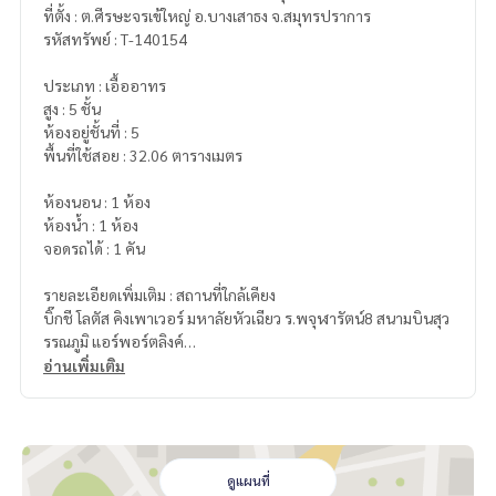
ที่ตั้ง : ต.ศีรษะจรเข้ใหญ่ อ.บางเสาธง จ.สมุทรปราการ
รหัสทรัพย์ : T-140154
ประเภท : เอื้ออาทร
สูง : 5 ชั้น
ห้องอยู่ชั้นที่ : 5
พื้นที่ใช้สอย : 32.06 ตารางเมตร
ห้องนอน : 1 ห้อง
ห้องน้ำ : 1 ห้อง
จอดรถได้ : 1 คัน
รายละเอียดเพิ่มเติม : สถานที่ใกล้เคียง
บิ๊กชี โลตัส คิงเพาเวอร์ มหาลัยหัวเฉียว ร.พจุฬารัตน์8 สนามบินสุว
รรณภูมิ แอร์พอร์ตลิงค์
อ่านเพิ่มเติม
ราคา : 390,000 บาท
ลิงค์แผนที่ :
https://maps.google.com/?q=13.64908400,10
0.79106900
ดูแผนที่