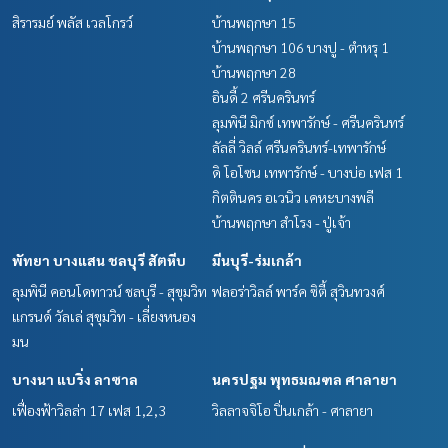
สิรารมย์ พลัส เวลโกรว์
บ้านพฤกษา 15
บ้านพฤกษา 106 บางปู - ตำหรุ 1
บ้านพฤกษา 28
อินดี้ 2 ศรีนครินทร์
ลุมพินี มิกซ์ เทพารักษ์ - ศรีนครินทร์
ลัลลี่ วิลล์ ศรีนครินทร์-เทพารักษ์
ดิ โอโซน เทพารักษ์ - บางบ่อ เฟส 1
กิตตินคร อเวนิว เคหะบางพลี
บ้านพฤกษา สำโรง - ปู่เจ้า
พัทยา บางแสน ชลบุรี สัตหีบ
มีนบุรี-ร่มเกล้า
ลุมพินี คอนโดทาวน์ ชลบุรี - สุขุมวิท
ฟลอร่าวิลล์ พาร์ค ซิตี้ สุวินทวงศ์
แกรนด์ วัลเล่ สุขุมวิท - เลี่ยงหนอง
มน
บางนา แบริ่ง ลาซาล
นครปฐม พุทธมณฑล ศาลายา
เฟื่องฟ้าวิลล่า 17 เฟส 1,2,3
วิลลาจจิโอ ปิ่นเกล้า - ศาลายา