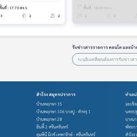
พื้นที่ : 17.70 ตร.ว.
พื้นที่ : 18.00 ตร.ว.
ายหน้า ตัวแทนอสังหาริมทรัพย์ครบวงจร ด้วยความเป็นมืออาชีพ ใช้เ
3
2
2
2
2
่ดีที่สุดเพื่อคุณ ให้บริการด้าน ซื้อ ขาย เช่า อสังหาริมทรัพย์
รับข่าวสารรายการ คอนโด และบ้า
สำโรง สมุทรปราการ
ทำเลน
บ้านพฤกษา 15
ฉะเชิง
บ้านพฤกษา 106 บางปู - ตำหรุ 1
นครปฐ
บ้านพฤกษา 28
บางนา 
อินดี้ 2 ศรีนครินทร์
พัทยา 
ลุมพินี มิกซ์ เทพารักษ์ - ศรีนครินทร์
สำโรง 