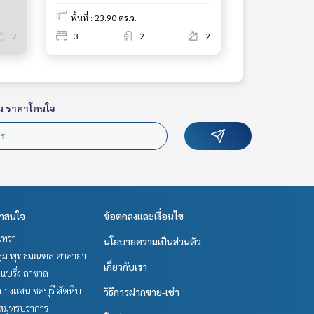
พื้นที่ : 23.90 ตร.ว.
2
3
2
2
น ราคาโดนใจ
่าสนใจ
ข้อตกลงและเงื่อนไข
เทรา
นโยบายความเป็นส่วนตัว
ม พุทธมณฑล ศาลายา
เกี่ยวกับเรา
แบริ่ง ลาซาล
บางแสน ชลบุรี สัตหีบ
วิธีการฝากขาย-เช่า
สมุทรปราการ