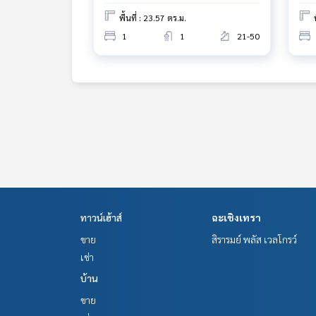
พื้นที่ : 23.57 ตร.ม.
The Best Property Agent CO,.LTD. ผู้นำด้านธุรกิจน
1
1
21-50
ทคโนโลยี และ นวัตกรรมที่สร้างสรรค์ เพื่อส่งมอบบริการที
ทาวน์เฮ้าส์
ฉะเชิงเทรา
ขาย
สิรารมย์ พลัส เวลโกรว์
เช่า
บ้าน
ขาย