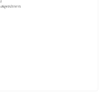
n)
ร จ.สมุทรปราการ