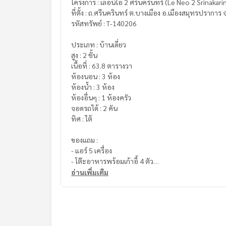
โครงการ : เลอนีโอ 2 ศรีนครินทร์ (Le Neo 2 Srinakari
ที่ตั้ง : ถ.ศรีนครินทร์ ต.บางเมือง อ.เมืองสมุทรปรากา
รหัสทรัพย์ : T-140206
ประเภท : บ้านเดี่ยว
สูง : 2 ชั้น
เนื้อที่ : 63.8 ตารางวา
ห้องนอน : 3 ห้อง
ห้องน้ำ : 3 ห้อง
ห้องอื่นๆ : 1 ห้องครัว
จอดรถได้ : 2 คัน
ทิศ : ใต้
ของแถม :
- แอร์ 5 เครื่อง
- โต๊ะอาหารพร้อมเก้าอี้ 4 ตัว
- ครัว Built-In
อ่านเพิ่มเติม
- เครื่องดูดควัน
- เครื่องทำน้ำอุ่น 2 เครื่อง
- ชั้นวางทีวี Built-In
- เตียงนอน 6 ฟุต
- เตียงนอน 5 ฟุต