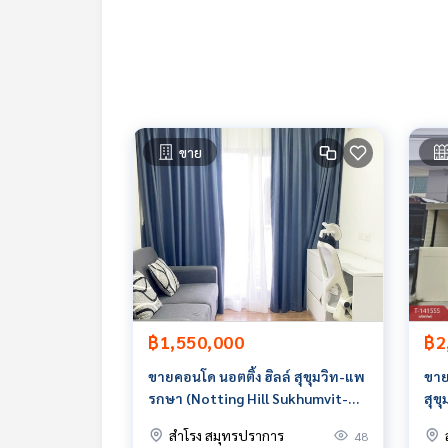
- ตู้เสื้อผ้า
- เครื่องปั๊มน้ำ
- แท็งก์น้ำ
ราคา : 7,990,000 บาท
ลิงค์แผนที่ :
https://maps.google.com/?q=13.60
ขาย
**เรามีบริการจัดสินเชื่อให้ฟรี พร้อมยินดีให้คำปรึกษา
**พร้อมอัตราดอกเบี้ยพิเศษ และ วงเงินสูงสุด 90-10
สนใจสอบถามข้อมูลเพิ่มเติม หรือ นัดชมบ้านได้ที่
Tel :
0867607171
จินนี่ (รหัสตัวแทน 2800)
Line ID :
0867607171
Tel :
0813431106
หนูดี (รหัสตัวแทน 2800-1)
Line ID :
0813431106
฿1,550,000
฿2
Callcenter :
02-047-4282
ขายคอนโด นอตติ้ง ฮิลล์ สุขุมวิท-แพ
ขาย
รกษา (Notting Hill Sukhumvit-
สุข
สนใจดูทรัพย์อื่นๆ เพิ่มเติม มากกว่า 3,000 รายการ
Praksa) สมุทรปราการ
พร้
สำโรง สมุทรปราการ
48
www.tb.co.th