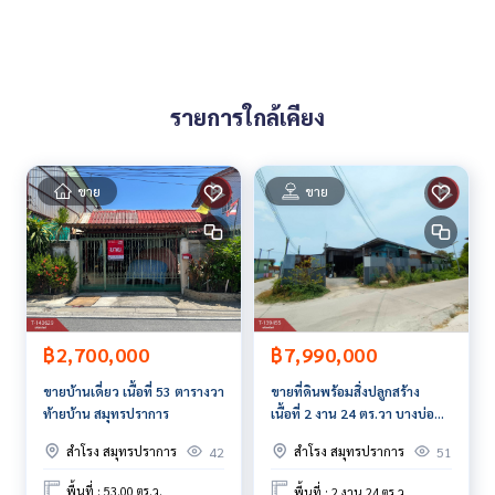
ราคา : 5,100,000 บาท
ลิงค์แผนที่ :
https://maps.google.com/?q=13.52245441,10
0.78149770
รายการใกล้เคียง
**เรามีบริการจัดสินเชื่อให้ฟรี พร้อมยินดีให้คำปรึกษา มีให้เลือกทุ
กธนาคาร**
**พร้อมอัตราดอกเบี้ยพิเศษ และ วงเงินสูงสุด 90-100% ของราคา
ขาย
ขาย
ประเมิน**
สนใจสอบถามข้อมูลเพิ่มเติม หรือ นัดชมบ้านได้ที่
Tel :
0626156978
หนึ่ง (รหัสตัวแทน 2831)
Line ID :
0626156978
Callcenter :
02-047-4282
฿2,700,000
฿7,990,000
ขายบ้านเดี่ยว เนื้อที่ 53 ตารางวา
ขายที่ดินพร้อมสิ่งปลูกสร้าง
สนใจดูทรัพย์อื่นๆ เพิ่มเติม มากกว่า 3,000 รายการ
ท้ายบ้าน สมุทรปราการ
เนื้อที่ 2 งาน 24 ตร.วา บางบ่อ
www.tb.co.th
สมุทรปราการ
สำโรง สมุทรปราการ
สำโรง สมุทรปราการ
42
51
The Best Property Agent CO,.LTD. ผู้นำด้านธุรกิจนายหน้า ตัวแ
ทนอสังหาริมทรัพย์ครบวงจร ด้วยความเป็นมืออาชีพ ใช้เทคโนโล
พื้นที่ : 53.00 ตร.ว.
พื้นที่ : 2 งาน 24 ตร.ว.