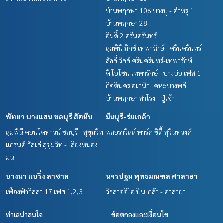
บ้านพฤกษา 106 บางปู - ตำหรุ 1
บ้านพฤกษา 28
อินดี้ 2 ศรีนครินทร์
ลุมพินี มิกซ์ เทพารักษ์ - ศรีนครินทร์
ลัลลี่ วิลล์ ศรีนครินทร์-เทพารักษ์
ดิ โอโซน เทพารักษ์ - บางบ่อ เฟส 1
กิตตินคร อเวนิว เคหะบางพลี
บ้านพฤกษา สำโรง - ปู่เจ้า
พัทยา บางแสน ชลบุรี สัตหีบ
มีนบุรี-ร่มเกล้า
ลุมพินี คอนโดทาวน์ ชลบุรี - สุขุมวิท
ฟลอร่าวิลล์ พาร์ค ซิตี้ สุวินทวงศ์
แกรนด์ วัลเล่ สุขุมวิท - เลี่ยงหนอง
มน
บางนา แบริ่ง ลาซาล
นครปฐม พุทธมณฑล ศาลายา
เฟื่องฟ้าวิลล่า 17 เฟส 1,2,3
วิลลาจจิโอ ปิ่นเกล้า - ศาลายา
ทำเลน่าสนใจ
ข้อตกลงและเงื่อนไข