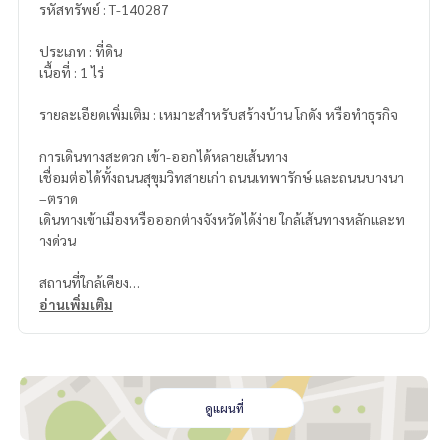
รหัสทรัพย์ : T-140287
ประเภท : ที่ดิน
เนื้อที่ : 1 ไร่
รายละเอียดเพิ่มเติม : เหมาะสำหรับสร้างบ้าน โกดัง หรือทำธุรกิจ
การเดินทางสะดวก เข้า-ออกได้หลายเส้นทาง
เชื่อมต่อได้ทั้งถนนสุขุมวิทสายเก่า ถนนเทพารักษ์ และถนนบางนา
–ตราด
เดินทางเข้าเมืองหรือออกต่างจังหวัดได้ง่าย ใกล้เส้นทางหลักและท
างด่วน
สถานที่ใกล้เคียง
• โรงเรียนณัฐชัยสอนขับรถยนต์
อ่านเพิ่มเติม
• มหาวิทยาลัยราชภัฏธนบุรี สมุทรปราการ
• โรงเรียนนวมินทราชินูทิศ สวนกุหลาบวิทยาลัย สมุทรปราการ
• สถาบันการแพทย์จักรีนฤบดินทร์
• ท่าอากาศยานสุวรรณภูมิ
• การเคหะบางพลี
ดูแผนที่
• นิคมอุตสาหกรรมบางพลี