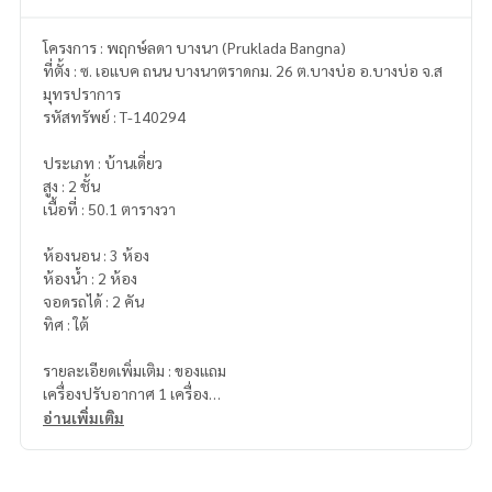
โครงการ : พฤกษ์ลดา บางนา (Pruklada Bangna)
ที่ตั้ง : ซ. เอแบค ถนน บางนาตราดกม. 26 ต.บางบ่อ อ.บางบ่อ จ.ส
มุทรปราการ
รหัสทรัพย์ : T-140294
ประเภท : บ้านเดี่ยว
สูง : 2 ชั้น
เนื้อที่ : 50.1 ตารางวา
ห้องนอน : 3 ห้อง
ห้องน้ำ : 2 ห้อง
จอดรถได้ : 2 คัน
ทิศ : ใต้
รายละเอียดเพิ่มเติม : ของแถม
เครื่องปรับอากาศ 1 เครื่อง
อ่านเพิ่มเติม
สิ่งอำนวยความสะดวกภายในโครงการ
- สวนสาธารณะ / ทะเลสาบกลางหมู่บ้าน / ฟิตเนสในร่ม / ฟิตเนส
ห้องแอร์ / สระว่ายน้ำ