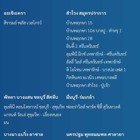
ฉะเชิงเทรา
สำโรง สมุทรปราการ
สิรารมย์ พลัส เวลโกรว์
บ้านพฤกษา 15
บ้านพฤกษา 106 บางปู - ตำหรุ 1
บ้านพฤกษา 28
อินดี้ 2 ศรีนครินทร์
ลุมพินี มิกซ์ เทพารักษ์ - ศรีนครินทร์
ลัลลี่ วิลล์ ศรีนครินทร์-เทพารักษ์
ดิ โอโซน เทพารักษ์ - บางบ่อ เฟส 1
กิตตินคร อเวนิว เคหะบางพลี
บ้านพฤกษา สำโรง - ปู่เจ้า
พัทยา บางแสน ชลบุรี สัตหีบ
มีนบุรี-ร่มเกล้า
ลุมพินี คอนโดทาวน์ ชลบุรี - สุขุมวิท
ฟลอร่าวิลล์ พาร์ค ซิตี้ สุวินทวงศ์
แกรนด์ วัลเล่ สุขุมวิท - เลี่ยงหนอง
มน
บางนา แบริ่ง ลาซาล
นครปฐม พุทธมณฑล ศาลายา