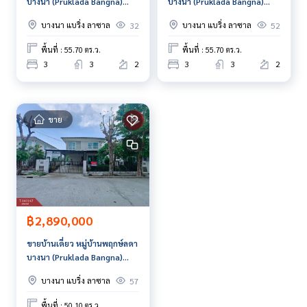
บางนา (Pruklada Bangna)
บางนา (Pruklada Bangna)
Callcenter :
02-047-4282
สมุทรปราการ
สมุทรปราการ
บางนา แบริ่ง ลาซาล
บางนา แบริ่ง ลาซาล
32
52
สนใจดูทรัพย์อื่นๆ เพิ่มเติม มากกว่า 3,000 รายการ
www.tb.co.th
พื้นที่ : 55.70 ตร.ว.
พื้นที่ : 55.70 ตร.ว.
3
3
2
3
3
2
The Best Property Agent CO,.LTD. ผู้นำด้านธุรกิจนายหน้า ตัวแ
ทนอสังหาริมทรัพย์ครบวงจร ด้วยความเป็นมืออาชีพ ใช้เทคโนโล
ยี และ นวัตกรรมที่สร้างสรรค์ เพื่อส่งมอบบริการที่ดีที่สุดเพื่อคุณ ใ
ขาย
ห้บริการด้าน ซื้อ ขาย เช่า อสังหาริมทรัพย์
฿2,890,000
ขายบ้านเดี่ยว หมู่บ้านพฤกษ์ลดา
บางนา (Pruklada Bangna)
สมุทรปราการ
บางนา แบริ่ง ลาซาล
57
พื้นที่ : 50.10 ตร.ว.