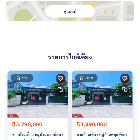
สถานที่อำนวยความสะดวกใกล้เคียง
ดูแผนที่
- อยู่ในซอยเอแบค บางนา.ห่างจากถนนบางนาตราด 7 กิโลเมตร
- ห่างจาก ม.อัสสัมชัญบางนา (เอแบค) 2กิโลเมตร
- ห่างจากโรงเรียนนวมินทร์ราชินูทิศ1.5กิโลเมตร
- ห่างจากนิคมอุสาหกรรมเอเซีย สุวรรณภูมิ 7 กิโลเมตร
ราคา : 3,090,000 บาท
รายการใกล้เคียง
ลิงค์แผนที่ :
https://maps.google.com/?q=13.64082708,10
0.85668267
ขาย
ขาย
**เรามีบริการจัดสินเชื่อให้ฟรี พร้อมยินดีให้คำปรึกษา มีให้เลือกทุ
กธนาคาร**
**พร้อมอัตราดอกเบี้ยพิเศษ และ วงเงินสูงสุด 90-100% ของราคา
ประเมิน**
สนใจสอบถามข้อมูลเพิ่มเติม หรือ นัดชมบ้านได้ที่
Tel :
0816425489
น้อย (รหัสตัวแทน 3752)
฿3,290,000
฿3,490,000
Line ID : pitta14
ขายบ้านเดี่ยว หมู่บ้านพฤกษ์ลดา
ขายบ้านเดี่ยว หมู่บ้านพฤกษ์ลดา